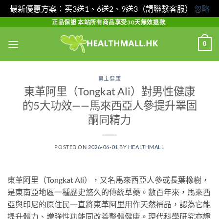
最新優惠方案：买3送1、6送2、9送3（請聯繫客服）
忽略
Skip
正品保證 本站所有商品享受30天無效退款.
to
0
content
男士健康
東革阿里（Tongkat Ali）對男性健康
的5大功效——馬來西亞人參提升睪固
酮同精力
POSTED ON
2026-06-01
BY
HEALTHMALL
東革阿里（Tongkat Ali），又名馬來西亞人參或長葉橡樹，
是東南亞地區一種歷史悠久的傳統草藥。數百年來，馬來西
亞與印尼的原住民一直將東革阿里用作天然補品，認為它能
提升體力、增強性功能同改善整體健康。現代科學研究亦證