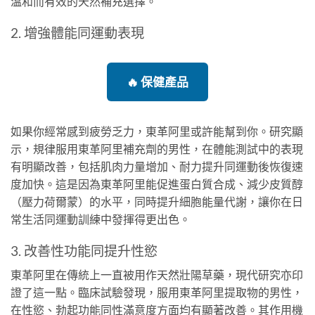
溫和而有效的天然補充選擇。
2. 增強體能同運動表現
🔥 保健產品
如果你經常感到疲勞乏力，東革阿里或許能幫到你。研究顯
示，規律服用東革阿里補充劑的男性，在體能測試中的表現
有明顯改善，包括肌肉力量增加、耐力提升同運動後恢復速
度加快。這是因為東革阿里能促進蛋白質合成、減少皮質醇
（壓力荷爾蒙）的水平，同時提升細胞能量代謝，讓你在日
常生活同運動訓練中發揮得更出色。
3. 改善性功能同提升性慾
東革阿里在傳統上一直被用作天然壯陽草藥，現代研究亦印
證了這一點。臨床試驗發現，服用東革阿里提取物的男性，
在性慾、勃起功能同性滿意度方面均有顯著改善。其作用機