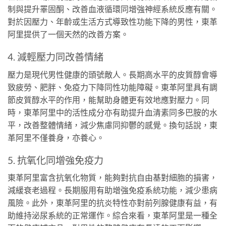
制與提升睪固酮、改善血液循環同增強神經系統反應有關。
對於因壓力、年齡或生活方式導致性功能下降的男性，東革
阿里提供了一個天然的改善方案。
4. 減輕壓力同改善情緒
壓力是現代男性健康的頭號敵人。長期高水平的皮質醇會導
致疲勞、肥胖、免疫力下降同性功能障礙。東革阿里具有調
節皮質醇水平的作用，能幫助身體更有效地應對壓力。同
時，東革阿里中的活性成分亦有助提升血清素同多巴胺的水
平，改善整體情緒，減少焦慮同抑鬱的感覺。換句話說，東
革阿里不僅養身，亦養心。
5. 抗氧化同增強免疫力
東革阿里富含抗氧化物質，能夠對抗自由基對細胞的損害，
減緩衰老過程。長期服用有助增強免疫系統功能，減少患病
風險。此外，東革阿里的抗炎特性亦對前列腺健康有益，有
助維持泌尿系統的正常運作。綜合來看，東革阿里是一種全