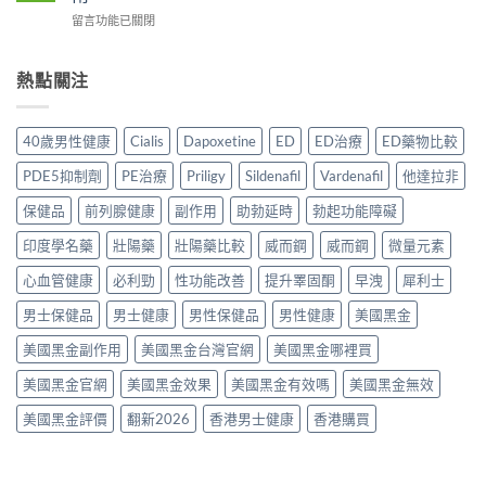
邊
分
理
確
在
留言功能已關閉
度
析
作
食
〈持
買
2026：
用？
法
久
正
常
2026
一
液
熱點關注
貨？
見
香
次
哪
2026
副
港
講
裡
年
作
用
清
買
購
用、
40歲男性健康
Cialis
Dapoxetine
ED
ED治療
ED藥物比較
家
楚〉
先
買
安
實
中
安
渠
全
PDE5抑制劑
PE治療
Priligy
Sildenafil
Vardenafil
他達拉非
測
心？
道
服
評
2026
＋
保健品
前列腺健康
副作用
助勃延時
勃起功能障礙
用
價〉
年
價
方
中
香
印度學名藥
壯陽藥
壯陽藥比較
威而鋼
威而鋼
微量元素
錢
法
港
完
與
延
心血管健康
必利勁
性功能改善
提升睪固酮
早洩
犀利士
整
正
時
指
貨
男士保健品
男士健康
男性保健品
男性健康
美國黑金
噴
南〉
購
霧
中
買
美國黑金副作用
美國黑金台灣官網
美國黑金哪裡買
購
指
買
南〉
美國黑金官網
美國黑金效果
美國黑金有效嗎
美國黑金無效
指
中
南〉
美國黑金評價
翻新2026
香港男士健康
香港購買
中