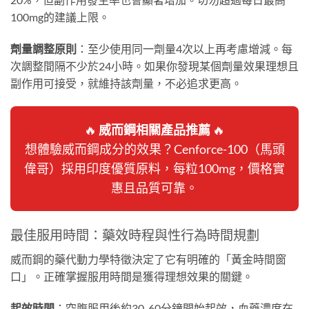
100mg的建議上限。
劑量調整原則
：至少使用同一劑量4次以上再考慮增減。每
次調整間隔不少於24小時。如果你發現某個劑量效果理想且
副作用可接受，就維持該劑量，不必追求更高。
🔥
威而鋼相關產品推薦
🔥
想體驗威而鋼成分的效果？Cenforce-100（馬頭
偉哥）採用印度優質原料，每粒100mg，價格實
惠且品質可靠。
最佳服用時間：藥效時程與性行為時間規劃
威而鋼的藥代動力學特徵決定了它有明確的「黃金時間窗
口」。正確掌握服用時間是獲得理想效果的關鍵。
起效時間
：空腹服用後約30-60分鐘開始起效，血藥濃度在