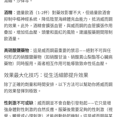
湯麵、沙律等。
酒精
：適量飲酒（1-2杯）對藥效影響不大，但過量飲酒會
抑制中樞神經系統，降低陰莖海綿體充血能力，抵消威而鋼
的效果。此外，酒精會擴張血管，與威而鋼的血管擴張作用
疊加，增加低血壓、頭暈和面紅的風險。建議服藥期間限制
飲酒量。
高硝酸鹽藥物
：這是威而鋼最重要的禁忌——絕對不可與任
何形式的硝酸鹽藥物（如硝酸甘油、硝酸異山梨酯等心臟病
藥物）同時服用。兩者相互作用可能導致致命性低血壓。
效果最大化技巧：從生活細節提升效果
除了正確的劑量和時間安排，以下方法可以幫助你將威而鋼
的效果發揮到極致。
性刺激不可或缺
：威而鋼並不會自動引發勃起——它只是增
強身體對性刺激的自然反應。服藥後需要足夠的性刺激（視
覺、觸覺或心理刺激）才能啟動勃起機制。這是威而鋼與某