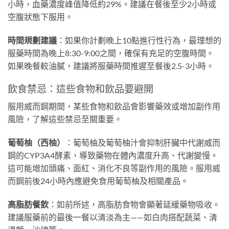
小時，血藥濃度峰值降低約29%。建議在餐後至少2小時或
空腹狀態下服用。
時間規劃建議
：如果你計劃晚上10點進行性行為，最理想的
服藥時間為晚上8:30-9:00之間，確保有充足的空腹時間。
如果晚餐較油膩，建議將服藥時間推遲至餐後2.5-3小時。
飲食禁忌：這些食物和飲品要避開
服用威而鋼期間，某些食物和飲品會影響藥效或增加副作用
風險，了解這些禁忌至關重要。
葡萄柚（西柚）
：葡萄柚及葡萄柚汁會抑制肝臟中代謝威而
鋼的CYP3A4酵素，導致藥物在體內濃度升高、代謝變慢。
這可能增加頭痛、面紅、消化不良等副作用的風險。服用威
而鋼前後24小時內應避免食用葡萄柚及相關產品。
高脂肪餐飲
：如前所述，高脂肪食物會顯著延緩藥物吸收。
建議服藥前的最後一餐以清淡為主——如白肉搭配蔬菜、清