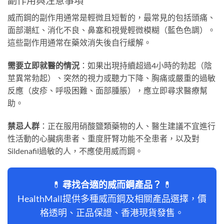
副作用與注意事項
威而鋼的副作用通常是輕微且短暫的，最常見的包括頭痛、
面部潮紅、消化不良、鼻塞和視覺輕微模糊（藍色色調）。
這些副作用通常在藥效消失後自行緩解。
需要立即就醫的情況
：如果出現持續超過4小時的勃起（陰
莖異常勃起）、突然的視力或聽力下降、胸痛或嚴重的過敏
反應（皮疹、呼吸困難、面部腫脹），應立即尋求醫療幫
助。
禁忌人群
：正在服用硝酸鹽類藥物的人、醫生建議不宜進行
性活動的心臟病患者、重度肝腎功能不全患者，以及對
Sildenafil過敏的人，不應使用威而鋼。
💊
尋找合適的威而鋼產品？
💊
HealthMall提供多種威而鋼及相關產品選擇，價
格透明、正品保證、香港現貨發售。