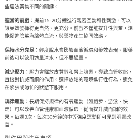
些違法藥物不同的關鍵。
適當的前戲
：提前15-20分鐘進行親密互動和性刺激，可以
讓藥效發揮得更自然、更充分。前戲不僅能提升性興奮，還
能促進陰莖海綿體血流，與藥物產生協同效應。
保持水分充足
：輕度脫水會影響血液循環和藥效表現。服藥
前後可以飲用適量清水，但不要過量。
減少壓力
：壓力會釋放皮質醇和腎上腺素，導致血管收縮，
直接對抗威而鋼的作用。選擇放鬆的環境進行性行為，避免
在緊張或匆忙的狀態下服用。
規律運動
：長期保持規律的有氧運動（如跑步、游泳、快
走）可以改善血管健康和血液循環，從而提升威而鋼的效
果。每週3次、每次30分鐘的中等強度運動即可見到明顯改
善。