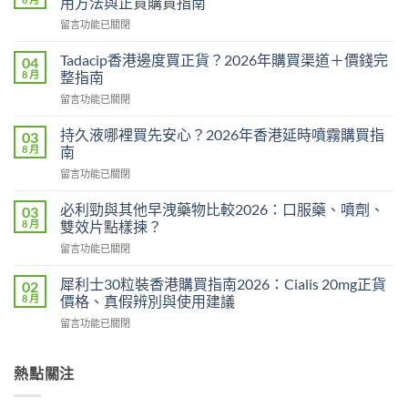
用方法與正貨購買指南
在
留言功能已關閉
〈威
而
Tadacip香港邊度買正貨？2026年購買渠道＋價錢完
04
鋼
8 月
整指南
副
在
留言功能已關閉
作
〈Tadacip
用
香
完
持久液哪裡買先安心？2026年香港延時噴霧購買指
03
港
整
8 月
南
邊
分
在
留言功能已關閉
度
析
〈持
買
2026：
久
正
必利勁與其他早洩藥物比較2026：口服藥、噴劑、
03
常
液
貨？
8 月
雙效片點樣揀？
見
哪
2026
副
在
留言功能已關閉
裡
年
作
〈必
買
購
用、
利
先
犀利士30粒裝香港購買指南2026：Cialis 20mg正貨
02
買
安
勁
安
8 月
價格、真假辨別與使用建議
渠
全
與
心？
道
服
在
留言功能已關閉
其
2026
＋
用
〈犀
他
年
價
方
利
早
香
錢
法
士
熱點關注
洩
港
完
與
30
藥
延
整
正
粒
物
時
指