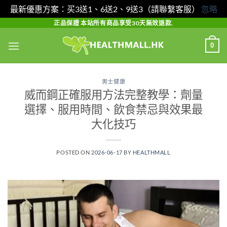
最新優惠方案：买3送1、6送2、9送3（請聯繫客服）
忽略
Skip
正品保證 本站所有商品享受30天無效退款.
to
0
content
男士健康
威而鋼正確服用方法完整教學：劑量
選擇、服用時間、飲食禁忌與效果最
大化技巧
POSTED ON
2026-06-17
BY
HEALTHMALL