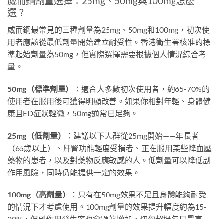
威而鋼劑量選擇：25mg、50mg與100mg怎麼
選？
威而鋼最常見的三種劑量為25mg、50mg和100mg，初次使
用者應該從最低劑量開始建立耐受性。香港衛生署核准的標
準起始劑量為50mg，但實際選擇需要根據個人情況綜合考
量。
50mg（標準劑量）
：適合大多數初次使用者，約65-70%的
使用者在服用後可獲得明顯改善。如果你相對年輕、身體健
康且ED症狀輕微，50mg通常已足夠。
25mg（低劑量）
：建議以下人群從25mg開始——年長者
（65歲以上）、肝腎功能輕度受損者、正在服用某些降血壓
藥物的患者，以及對藥物反應敏感的人。低劑量可以降低副
作用風險，同時仍能提供一定的效果。
100mg（高劑量）
：只有在50mg效果不足且身體能夠耐受
的情況下才考慮使用。100mg劑量的效果提升幅度約為15-
20%，但副作用發生率也會顯著增加。切勿超過每日最高