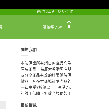
訂閱本站
登入 / 註冊
貨
購物車 /
$
0
0
關於我們
本站保證所有銷售的產品均為
原裝正品！為廣大香港男性朋
友分享正品有效的壯陽延時保
健品。凡在本商城訂購產品的
一律享受9折優惠！且享受7天
的試用保障，無效全額退款！
最新資訊