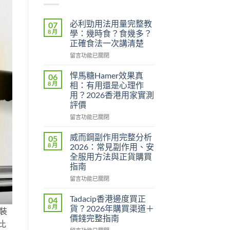
必利勁用法用量完整教
07
8 月
學：幾時食？食幾多？
正確食法一次講清楚
在
留言功能已關閉
〈必
利
悍馬糖Hamer效果真
06
勁
8 月
相：有用還是心理作
用
用？2026香港用家實測
法
評價
用
量
在
留言功能已關閉
完
〈悍
整
馬
威而鋼副作用完整分析
05
教
糖
8 月
2026：常見副作用、安
學：
Hamer
全服用方法與正貨購買
幾
效
指南
時
果
食？
真
在
留言功能已關閉
食
相：
〈威
幾
有
而
Tadacip香港邊度買正
04
多？
用
鋼
8 月
貨？2026年購買渠道＋
金裝
正
還
副
價錢完整指南
確
是
作
比
食
心
在