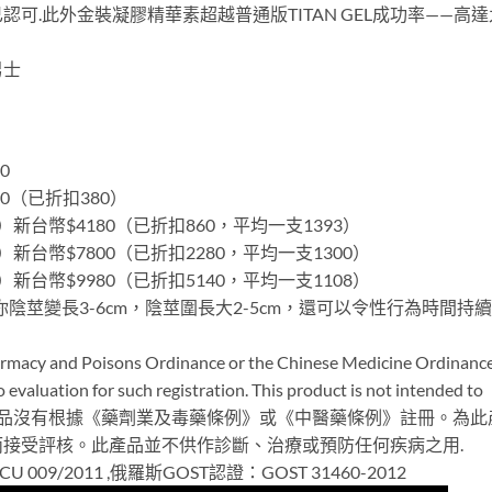
可.此外金裝凝膠精華素超越普通版TITAN GEL成功率——高達
男士
0
980（已折扣380）
3支）新台幣$4180（已折扣860，平均一支1393）
支）新台幣$7800（已折扣2280，平均一支1300）
支）新台幣$9980（已折扣5140，平均一支1108）
令你陰莖變長3-6cm，陰莖圍長大2-5cm，還可以令性行為時間持續
harmacy and Poisons Ordinance or the Chinese Medicine Ordinance
 evaluation for such registration. This product is not intended to
ny disease. 此產品沒有根據《藥劑業及毒藥條例》或《中醫藥條例》註冊。為
接受評核。此產品並不供作診斷、治療或預防任何疾病之用.
09/2011 ,俄羅斯GOST認證：GOST 31460-2012