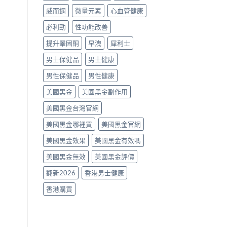
南〉
威而鋼
微量元素
心血管健康
中
必利勁
性功能改善
提升睪固酮
早洩
犀利士
男士保健品
男士健康
男性保健品
男性健康
美國黑金
美國黑金副作用
美國黑金台灣官網
美國黑金哪裡買
美國黑金官網
美國黑金效果
美國黑金有效嗎
美國黑金無效
美國黑金評價
翻新2026
香港男士健康
香港購買