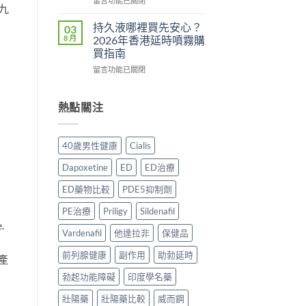
用
留言功能已關閉
九
法
理
〈Tadacip
完
一
作
香
整
持久液哪裡買先安心？
03
次
用？
港
分
8 月
2026年香港延時噴霧購
講
2026
邊
析
買指南
清
香
度
2026：
楚〉
在
港
買
留言功能已關閉
常
中
〈持
用
正
見
久
家
貨？
副
液
實
2026
熱點關注
作
哪
測
年
用、
裡
評
購
安
買
價〉
買
全
40歲男性健康
Cialis
先
中
渠
服
安
道
用
Dapoxetine
ED
ED治療
心？
＋
方
2026
價
法
ED藥物比較
PDE5抑制劑
年
錢
與
香
完
正
PE治療
Priligy
Sildenafil
港
整
貨
.
延
Vardenafil
他達拉非
保健品
指
購
時
南〉
買
前列腺健康
副作用
助勃延時
噴
中
指
此產
霧
南〉
勃起功能障礙
印度學名藥
購
中
買
壯陽藥
壯陽藥比較
威而鋼
指