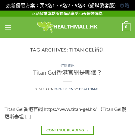
最新優惠方案：买3送1、6送2、9送3（請聯繫客服）
忽略
Skip
正品保證 本站所有商品享受30天無效退款.
to
0
content
TAG ARCHIVES:
TITAN GEL辨別
健康資訊
Titan Gel香港官網是哪個？
POSTED ON
2020-03-16
BY
HEALTHMALL
Titan Gel香港官網 https://www.titan-gel.hk/ （Titan Gel俄
羅斯泰坦 […]
CONTINUE READING
→