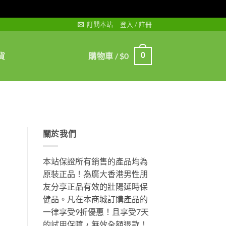
訂閱本站
登入 / 註冊
貨
購物車 /
$
0
0
關於我們
本站保證所有銷售的產品均為
原裝正品！為廣大香港男性朋
友分享正品有效的壯陽延時保
健品。凡在本商城訂購產品的
一律享受9折優惠！且享受7天
的試用保障，無效全額退款！