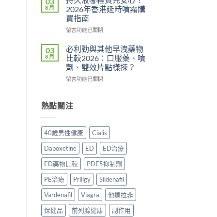
03
用？
港
分
8 月
2026年香港延時噴霧購
2026
邊
析
買指南
香
度
2026：
在
港
買
留言功能已關閉
常
〈持
用
正
見
久
家
貨？
副
必利勁與其他早洩藥物
03
液
實
2026
作
8 月
比較2026：口服藥、噴
哪
測
年
用、
劑、雙效片點樣揀？
裡
評
購
安
在
買
留言功能已關閉
價〉
買
全
〈必
先
中
渠
服
利
安
道
用
勁
心？
熱點關注
＋
方
與
2026
價
法
其
年
錢
與
他
香
完
正
40歲男性健康
Cialis
早
港
整
貨
洩
延
指
購
Dapoxetine
ED
ED治療
藥
時
南〉
買
物
噴
中
指
ED藥物比較
PDE5抑制劑
比
霧
南〉
較
購
PE治療
Priligy
Sildenafil
中
2026：
買
口
Vardenafil
Viagra
他達拉非
指
服
南〉
保健品
前列腺健康
副作用
藥、
中