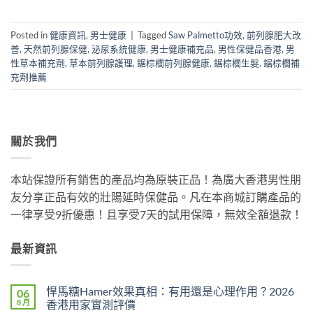
Posted in
健康資訊
,
男士健康
|
Tagged
Saw Palmetto功效
,
前列腺肥大改
善
,
天然前列腺保健
,
泌尿系統健康
,
男士健康補充品
,
男性保健品香港
,
男
性草本補充劑
,
草本前列腺護理
,
鋸棕櫚前列腺健康
,
鋸棕櫚生髮
,
鋸棕櫚補
充劑推薦
關於我們
本站保證所有銷售的產品均為原裝正品！為廣大香港男性朋
友分享正品有效的壯陽延時保健品。凡在本商城訂購產品的
一律享受9折優惠！且享受7天的試用保障，無效全額退款！
最新資訊
悍馬糖Hamer效果真相：有用還是心理作用？2026
06
8 月
香港用家實測評價