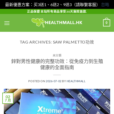
最新優惠方案：买3送1、6送2、9送3（請聯繫客服）
忽略
Skip
正品保證 本站所有商品享受30天無效退款.
to
0
content
TAG ARCHIVES:
SAW PALMETTO功效
未分類
鋅對男性健康的完整功效：從免疫力到生殖
健康的全面指南
POSTED ON
2026-07-02
BY
HEALTHMALL
02
7 月