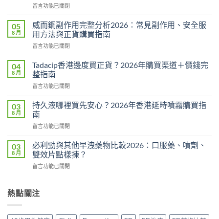
在
留言功能已關閉
〈悍
馬
威而鋼副作用完整分析2026：常見副作用、安全服
05
糖
8 月
用方法與正貨購買指南
Hamer
在
留言功能已關閉
效
〈威
果
而
真
Tadacip香港邊度買正貨？2026年購買渠道＋價錢完
04
鋼
相：
8 月
整指南
副
有
在
留言功能已關閉
作
用
〈Tadacip
用
還
香
完
持久液哪裡買先安心？2026年香港延時噴霧購買指
03
是
港
整
8 月
南
心
邊
分
理
在
留言功能已關閉
度
析
作
〈持
買
2026：
用？
久
正
必利勁與其他早洩藥物比較2026：口服藥、噴劑、
03
常
2026
液
貨？
8 月
雙效片點樣揀？
見
香
哪
2026
副
港
在
留言功能已關閉
裡
年
作
用
〈必
買
購
用、
家
利
先
買
安
實
勁
熱點關注
安
渠
全
測
與
心？
道
服
評
其
2026
＋
用
價〉
他
年
價