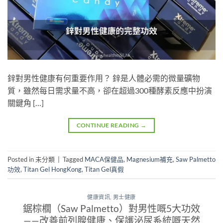
鋅對男性健康有何重要作用？ 鋅是人體必需的微量礦物
質，雖然每日需求量不高，卻在超過300種酵素反應中扮演
關鍵角 […]
CONTINUE READING
→
Posted in 未分類
|
Tagged
MACA保健品
,
Magnesium補充
,
Saw Palmetto
功效
,
Titan Gel HongKong
,
Titan Gel真假
健康資訊
,
男士健康
鋸棕櫚（Saw Palmetto）對男性嘅5大功效
——改善前列腺健康、保護泌尿系統嘅天然