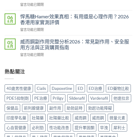
得
在
留言功能已關閉
片
買
〈必
香
嗎？
利
港
悍馬糖Hamer效果真相：有用還是心理作用？2026
06
2026
勁
購
8 月
香港用家實測評價
年
用
買
香
在
留言功能已關閉
法
指
港
〈悍
用
南
購
馬
量
威而鋼副作用完整分析2026：常見副作用、安全服
05
2026：
買
糖
完
8 月
用方法與正貨購買指南
一
指
Hamer
整
粒
南：
在
留言功能已關閉
效
教
藥
效
〈威
果
學：
同
果、
而
真
幾
時
價
鋼
熱點關注
相：
時
解
錢
副
有
食？
決
與
作
用
食
硬
正
用
還
幾
40歲男性健康
Cialis
Dapoxetine
ED
ED治療
ED藥物比較
度
貨
完
是
多？
與
渠
整
心
正
PDE5抑制劑
PE治療
Priligy
Sildenafil
Vardenafil
他達拉非
早
道〉
分
理
確
洩
中
析
作
保健品
前列腺健康
副作用
助勃延時
勃起功能障礙
食
問
2026：
用？
法
題〉
常
印度學名藥
壯陽藥
壯陽藥比較
威而鋼
威而鋼
微量元素
2026
一
中
見
香
次
副
心血管健康
必利勁
性功能改善
提升睪固酮
早洩
犀利士
港
講
作
用
清