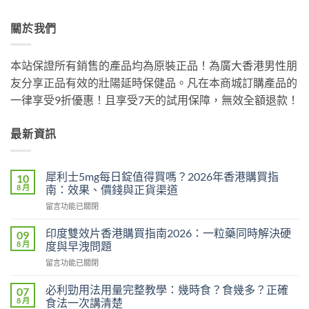
關於我們
本站保證所有銷售的產品均為原裝正品！為廣大香港男性朋
友分享正品有效的壯陽延時保健品。凡在本商城訂購產品的
一律享受9折優惠！且享受7天的試用保障，無效全額退款！
最新資訊
犀利士5mg每日錠值得買嗎？2026年香港購買指
10
8 月
南：效果、價錢與正貨渠道
在
留言功能已關閉
〈犀
利
印度雙效片香港購買指南2026：一粒藥同時解決硬
09
士
8 月
度與早洩問題
5mg
在
留言功能已關閉
每
〈印
日
度
錠
必利勁用法用量完整教學：幾時食？食幾多？正確
07
雙
值
8 月
食法一次講清楚
效