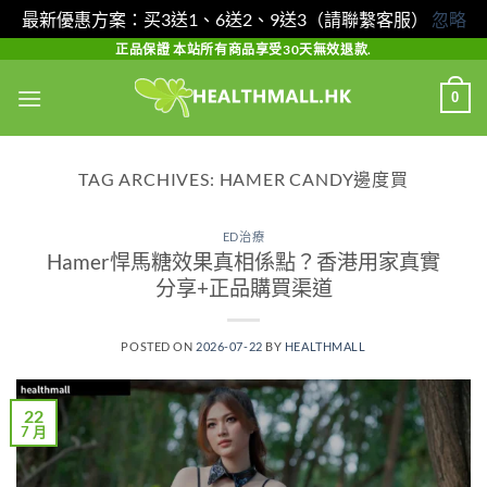
最新優惠方案：买3送1、6送2、9送3（請聯繫客服）
忽略
Skip
正品保證 本站所有商品享受30天無效退款.
to
0
content
TAG ARCHIVES:
HAMER CANDY邊度買
ED治療
Hamer悍馬糖效果真相係點？香港用家真實
分享+正品購買渠道
POSTED ON
2026-07-22
BY
HEALTHMALL
22
7 月