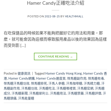
Hamer Candy正確吃法介紹
POSTED ON
2022-08-25
BY
HEALTHMALL
在吃保健品的時候如果不能夠把握好它的用法和用量，那
麽，就可能會因為這樣而導致服用產品以後的效果因為這樣
而受到影 […]
CONTINUE READING
→
Posted in
健康資訊
|
Tagged
Hamer Candy Hong Kong
,
Hamer Candy 香
港
,
Hamer Candy網購
,
Hamer Candy邊度買
,
悍馬糖副作用
,
悍馬糖有毒
,
悍馬糖汗馬糖功效
,
悍馬糖猝死
,
汗馬人參糖
,
汗馬咖啡糖
,
汗馬精力糖
,
汗
馬糖副作用
,
汗馬糖功效
,
汗馬糖吃法
,
汗馬糖哪裡買
,
汗馬糖官網
,
汗馬糖
成分
,
汗馬糖新聞
,
汗馬糖犀利士
,
汗馬糖用法
,
汗馬糖禁藥
,
汗馬糖評價
,
汗
馬糖頭痛
,
汗馬能量糖