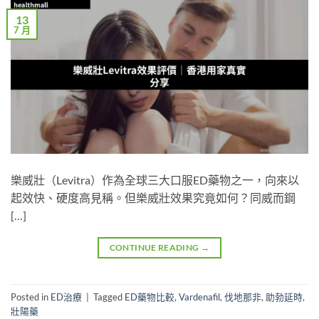
13
7 月
樂威壯（Levitra）作為全球三大口服ED藥物之一，向來以
起效快、硬度高見稱。但樂威壯效果究竟如何？同威而鋼
[…]
CONTINUE READING
→
Posted in
ED治療
|
Tagged
ED藥物比較
,
Vardenafil
,
伐地那非
,
助勃延時
,
壯陽藥