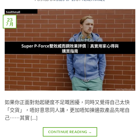
23
7 月
如果你正面對勃起硬度不足嘅困擾，同時又覺得自己太快
「交貨」，唔好意思同人講，更加唔知揀邊款產品先啱自
己⋯⋯其實 […]
CONTINUE READING
→