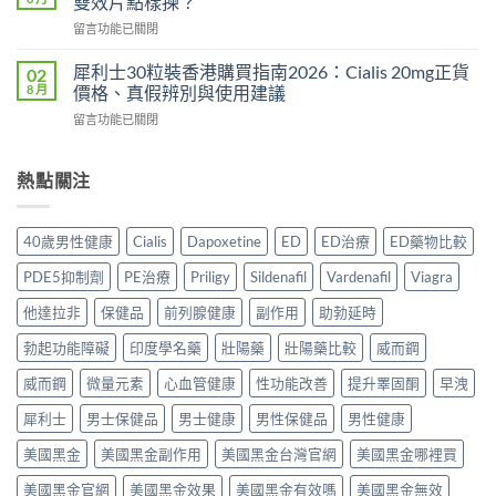
雙效片點樣揀？
哪
2026
副
在
留言功能已關閉
裡
年
作
〈必
買
購
用、
利
先
犀利士30粒裝香港購買指南2026：Cialis 20mg正貨
02
買
安
勁
安
8 月
價格、真假辨別與使用建議
渠
全
與
心？
道
服
在
留言功能已關閉
其
2026
＋
用
〈犀
他
年
價
方
利
早
香
錢
法
士
熱點關注
洩
港
完
與
30
藥
延
整
正
粒
物
時
指
貨
裝
比
噴
40歲男性健康
Cialis
Dapoxetine
ED
ED治療
ED藥物比較
南〉
購
香
較
霧
中
買
港
2026：
購
PDE5抑制劑
PE治療
Priligy
Sildenafil
Vardenafil
Viagra
指
購
口
買
南〉
買
服
他達拉非
保健品
前列腺健康
副作用
助勃延時
指
中
指
藥、
南〉
南
勃起功能障礙
印度學名藥
壯陽藥
壯陽藥比較
威而鋼
噴
中
2026：
劑、
Cialis
威而鋼
微量元素
心血管健康
性功能改善
提升睪固酮
早洩
雙
20mg
效
犀利士
男士保健品
男士健康
男性保健品
男性健康
正
片
貨
點
美國黑金
美國黑金副作用
美國黑金台灣官網
美國黑金哪裡買
價
樣
格、
揀？〉
美國黑金官網
美國黑金效果
美國黑金有效嗎
美國黑金無效
真