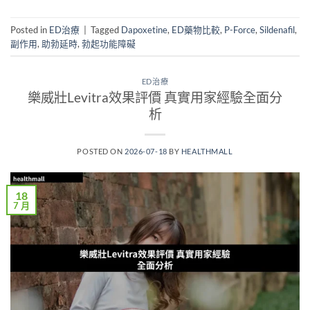
Posted in
ED治療
|
Tagged
Dapoxetine
,
ED藥物比較
,
P-Force
,
Sildenafil
,
副作用
,
助勃延時
,
勃起功能障礙
ED治療
樂威壯Levitra效果評價 真實用家經驗全面分
析
POSTED ON
2026-07-18
BY
HEALTHMALL
18
7 月