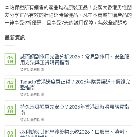
本站保證所有銷售的產品均為原裝正品！為廣大香港男性朋
友分享正品有效的壯陽延時保健品。凡在本商城訂購產品的
一律享受9折優惠！且享受7天的試用保障，無效全額退款！
最新資訊
威而鋼副作用完整分析2026：常見副作用、安全服
05
8 月
用方法與正貨購買指南
在
留言功能已關閉
〈威
而
Tadacip香港邊度買正貨？2026年購買渠道＋價錢完
04
鋼
8 月
整指南
副
在
留言功能已關閉
作
〈Tadacip
用
香
完
持久液哪裡買先安心？2026年香港延時噴霧購買指
03
港
整
8 月
南
邊
分
在
留言功能已關閉
度
析
〈持
買
2026：
久
正
必利勁與其他早洩藥物比較2026：口服藥、噴劑、
03
常
液
貨？
8 月
見