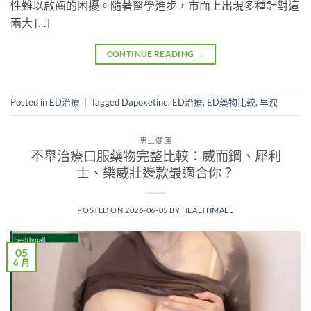
性難以啟齒的困擾。隨著醫學進步，市面上出現多種針對這
兩大 […]
CONTINUE READING
→
Posted in
ED治療
|
Tagged
Dapoxetine
,
ED治療
,
ED藥物比較
,
早洩
男士健康
不舉治療口服藥物完整比較：威而鋼、犀利
士、樂威壯邊款最適合你？
POSTED ON
2026-06-05
BY
HEALTHMALL
05
6 月