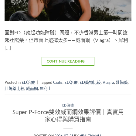
面對ED（勃起功能障礙）問題，不少香港男士第一時間諗
起壯陽藥。但市面上選擇太多——威而鋼（Viagra）、犀利
[…]
CONTINUE READING
→
Posted in
ED治療
|
Tagged
Cialis
,
ED治療
,
ED藥物比較
,
Viagra
,
壯陽藥
,
壯陽藥比較
,
威而鋼
,
犀利士
ED治療
Super P-Force雙效威而鋼效果評價｜真實用
家心得與購買指南
POSTED ON
2026-07-23
BY
HEALTHMALL