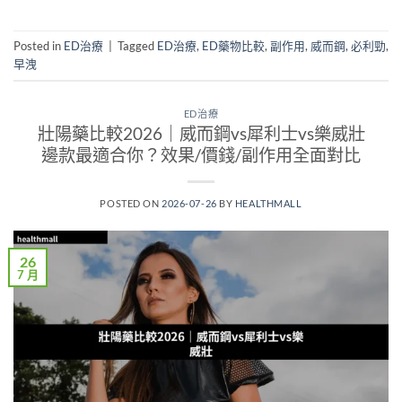
Posted in
ED治療
|
Tagged
ED治療
,
ED藥物比較
,
副作用
,
威而鋼
,
必利勁
,
早洩
ED治療
壯陽藥比較2026｜威而鋼vs犀利士vs樂威壯
邊款最適合你？效果/價錢/副作用全面對比
POSTED ON
2026-07-26
BY
HEALTHMALL
26
7 月