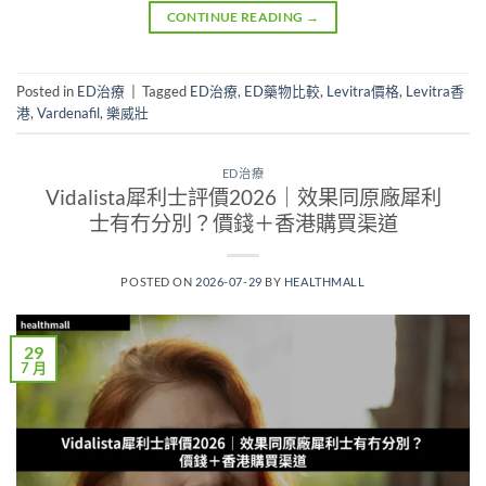
CONTINUE READING
→
Posted in
ED治療
|
Tagged
ED治療
,
ED藥物比較
,
Levitra價格
,
Levitra香
港
,
Vardenafil
,
樂威壯
ED治療
Vidalista犀利士評價2026｜效果同原廠犀利
士有冇分別？價錢＋香港購買渠道
POSTED ON
2026-07-29
BY
HEALTHMALL
29
7 月