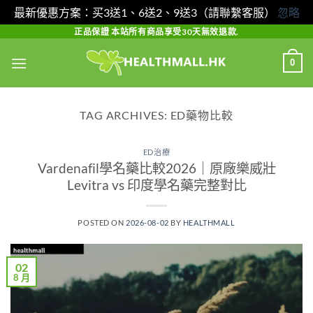
最新優惠方案：买3送1、6送2、9送3（請聯繫客服）
忽略
Skip
正品保證 本站所有商品享受30天無效退款.
to
0
content
TAG ARCHIVES:
ED藥物比較
ED治療
Vardenafil學名藥比較2026｜原廠樂威壯
Levitra vs 印度學名藥完整對比
POSTED ON
2026-08-02
BY
HEALTHMALL
02
8 月