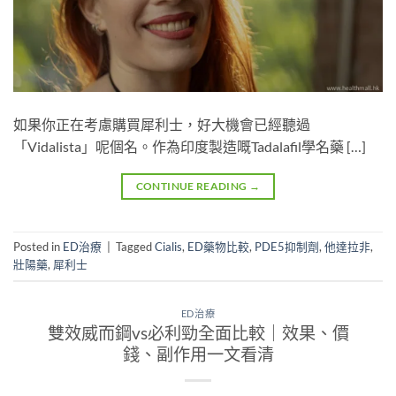
如果你正在考慮購買犀利士，好大機會已經聽過
「Vidalista」呢個名。作為印度製造嘅Tadalafil學名藥 […]
CONTINUE READING
→
Posted in
ED治療
|
Tagged
Cialis
,
ED藥物比較
,
PDE5抑制劑
,
他達拉非
,
壯陽藥
,
犀利士
ED治療
雙效威而鋼vs必利勁全面比較｜效果、價
錢、副作用一文看清