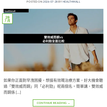
POSTED ON
2026-07-28
BY
HEALTHMALL
28
7 月
如果你正面對早洩困擾，想搵有效嘅治療方案，好大機會聽
過「雙效威而鋼」同「必利勁」呢兩個名。簡單講，雙效威
而鋼係 […]
CONTINUE READING
→