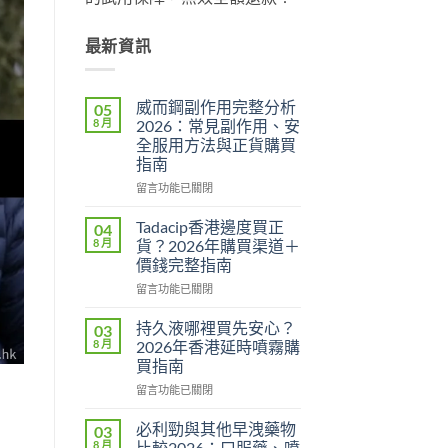
最新資訊
威而鋼副作用完整分析
05
8 月
2026：常見副作用、安
全服用方法與正貨購買
指南
在
留言功能已關閉
〈威
而
Tadacip香港邊度買正
04
鋼
8 月
貨？2026年購買渠道＋
副
價錢完整指南
作
在
用
留言功能已關閉
〈Tadacip
完
香
整
持久液哪裡買先安心？
03
港
分
8 月
2026年香港延時噴霧購
邊
析
買指南
度
2026：
在
買
留言功能已關閉
常
〈持
正
見
久
貨？
副
必利勁與其他早洩藥物
03
液
2026
作
8 月
比較2026：口服藥、噴