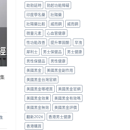
揀？〉
貨
助勃延時
勃起功能障礙
中
價
格、
印度學名藥
壯陽藥
真
假
壯陽藥比較
威而鋼
威而鋼
辨
別
微量元素
心血管健康
與
使
性功能改善
提升睪固酮
早洩
用
建
犀利士
男士保健品
男士健康
議〉
中
男性保健品
男性健康
美國黑金
美國黑金副作用
唔集
美國黑金台灣官網
美國黑金哪裡買
美國黑金官網
美國黑金效果
美國黑金有效嗎
美國黑金無效
美國黑金評價
翻新2026
香港男士健康
生
香港購買