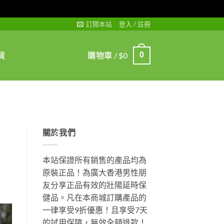
訂閱本站
登入 / 註冊
貨
購物車 /
$
0
0
關於我們
本站保證所有銷售的產品均為
原裝正品！為廣大香港男性朋
友分享正品有效的壯陽延時保
健品。凡在本商城訂購產品的
一律享受9折優惠！且享受7天
的試用保障，無效全額退款！