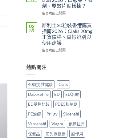
哪
年
用、
劑、雙效片點樣揀？
裡
購
安
在
買
留言功能已關閉
買
全
〈必
先
渠
服
利
安
道
用
犀利士30粒裝香港購買
02
勁
心？
＋
方
8 月
指南2026：Cialis 20mg
與
2026
價
法
正貨價格、真假辨別與
其
年
錢
與
使用建議
他
香
完
正
早
港
在
整
留言功能已關閉
貨
洩
延
〈犀
指
購
藥
時
利
南〉
買
物
噴
士
中
熱點關注
指
比
霧
30
南〉
較
購
粒
中
2026：
買
裝
40歲男性健康
Cialis
口
指
香
服
南〉
港
Dapoxetine
ED
ED治療
藥、
中
購
噴
買
ED藥物比較
PDE5抑制劑
劑、
指
雙
南
PE治療
Priligy
Sildenafil
效
2026：
片
Cialis
Vardenafil
Viagra
他達拉非
點
20mg
保健品
前列腺健康
副作用
樣
正