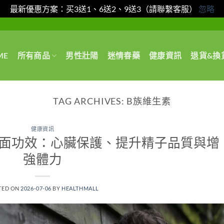
最新優惠方案：买3送1、6送2、9送3（請聯繫客服）
忽略
ME
所有商品
男性壯陽
迷情春藥
健康資訊
退貨&換
TAG ARCHIVES:
B族維生素
健康資訊
全面功效：心臟保護、提升精子品質與增
強體力
TED ON
2026-07-06
BY
HEALTHMALL