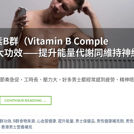
活節奏急促，工時長、壓力大，好多男士都經常感到疲勞、精神
CONTINUE READING
→
B群功效
,
B群食物來源
,
心血管健康
,
提升能量
,
男士保健品
,
男性健康補充劑
,
男性
,
香港男士營養補充