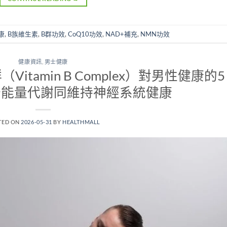
康
,
B族維生素
,
B群功效
,
CoQ10功效
,
NAD+補充
,
NMN功效
健康資訊
,
男士健康
tamin B Complex）對男性健康的5
升能量代謝同維持神經系統健康
TED ON
2026-05-31
BY
HEALTHMALL