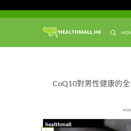
Skip
to
content
HO
CoQ10對男性健康的
POS