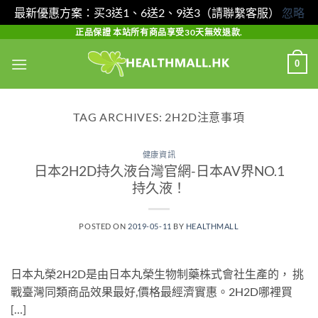
最新優惠方案：买3送1、6送2、9送3（請聯繫客服）
忽略
Skip
正品保證 本站所有商品享受30天無效退款.
to
0
content
TAG ARCHIVES:
2H2D注意事項
健康資訊
日本2H2D持久液台灣官網-日本AV界NO.1
持久液！
POSTED ON
2019-05-11
BY
HEALTHMALL
日本丸榮2H2D是由日本丸榮生物制藥株式會社生產的， 挑
戰臺灣同類商品效果最好,價格最經濟實惠。2H2D哪裡買
[…]