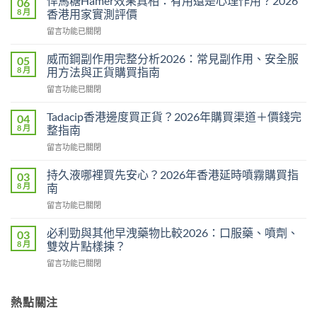
悍馬糖Hamer效果真相：有用還是心理作用？2026
06
8 月
香港用家實測評價
在
留言功能已關閉
〈悍
馬
威而鋼副作用完整分析2026：常見副作用、安全服
05
糖
8 月
用方法與正貨購買指南
Hamer
在
留言功能已關閉
效
〈威
果
而
真
Tadacip香港邊度買正貨？2026年購買渠道＋價錢完
04
鋼
相：
8 月
整指南
副
有
在
留言功能已關閉
作
用
〈Tadacip
用
還
香
完
持久液哪裡買先安心？2026年香港延時噴霧購買指
03
是
港
整
8 月
南
心
邊
分
理
在
留言功能已關閉
度
析
作
〈持
買
2026：
用？
久
正
必利勁與其他早洩藥物比較2026：口服藥、噴劑、
03
常
2026
液
貨？
8 月
雙效片點樣揀？
見
香
哪
2026
副
港
在
留言功能已關閉
裡
年
作
用
〈必
買
購
用、
家
利
先
買
安
實
勁
熱點關注
安
渠
全
測
與
心？
道
服