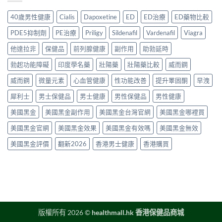
評
其
2026
＋
用
價〉
他
年
價
40歲男性健康
Cialis
Dapoxetine
ED
ED治療
ED藥物比較
方
中
早
香
錢
法
洩
港
完
PDE5抑制劑
PE治療
Priligy
Sildenafil
Vardenafil
Viagra
與
藥
延
整
正
物
時
他達拉非
保健品
前列腺健康
副作用
助勃延時
指
貨
比
噴
南〉
購
較
勃起功能障礙
印度學名藥
壯陽藥
壯陽藥比較
威而鋼
霧
中
買
2026：
購
指
口
威而鋼
微量元素
心血管健康
性功能改善
提升睪固酮
早洩
買
南〉
服
指
中
犀利士
男士保健品
男士健康
男性保健品
男性健康
藥、
南〉
噴
中
美國黑金
美國黑金副作用
美國黑金台灣官網
美國黑金哪裡買
劑、
雙
美國黑金官網
美國黑金效果
美國黑金有效嗎
美國黑金無效
效
片
美國黑金評價
翻新2026
香港男士健康
香港購買
點
樣
揀？〉
中
版權所有 2026 ©
healthmall.hk 香港保健品商城