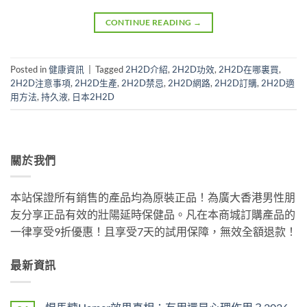
CONTINUE READING
→
Posted in
健康資訊
|
Tagged
2H2D介紹
,
2H2D功效
,
2H2D在哪裏買
,
2H2D注意事項
,
2H2D生產
,
2H2D禁忌
,
2H2D網路
,
2H2D訂購
,
2H2D適
用方法
,
持久液
,
日本2H2D
關於我們
本站保證所有銷售的產品均為原裝正品！為廣大香港男性朋
友分享正品有效的壯陽延時保健品。凡在本商城訂購產品的
一律享受9折優惠！且享受7天的試用保障，無效全額退款！
最新資訊