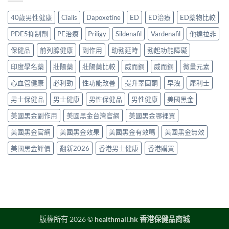
講
裡
年
作
用
清
買
購
用、
40歲男性健康
Cialis
Dapoxetine
ED
ED治療
ED藥物比較
家
楚〉
先
買
安
實
中
安
渠
全
PDE5抑制劑
PE治療
Priligy
Sildenafil
Vardenafil
他達拉非
測
心？
道
服
評
2026
＋
保健品
前列腺健康
副作用
助勃延時
勃起功能障礙
用
價〉
年
價
方
中
香
印度學名藥
壯陽藥
壯陽藥比較
威而鋼
威而鋼
微量元素
錢
法
港
完
與
延
心血管健康
必利勁
性功能改善
提升睪固酮
早洩
犀利士
整
正
時
指
貨
男士保健品
男士健康
男性保健品
男性健康
美國黑金
噴
南〉
購
霧
中
買
美國黑金副作用
美國黑金台灣官網
美國黑金哪裡買
購
指
買
南〉
美國黑金官網
美國黑金效果
美國黑金有效嗎
美國黑金無效
指
中
南〉
美國黑金評價
翻新2026
香港男士健康
香港購買
中
版權所有 2026 ©
healthmall.hk 香港保健品商城