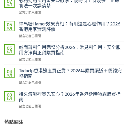
必利勁用法用量完整教學：幾時食？食幾多？正確
07
8 月
食法一次講清楚
在
留言功能已關閉
〈必
利
悍馬糖Hamer效果真相：有用還是心理作用？2026
06
勁
8 月
香港用家實測評價
用
在
留言功能已關閉
法
〈悍
用
馬
量
威而鋼副作用完整分析2026：常見副作用、安全服
05
糖
完
8 月
用方法與正貨購買指南
Hamer
整
在
留言功能已關閉
效
教
〈威
果
學：
而
真
Tadacip香港邊度買正貨？2026年購買渠道＋價錢完
04
幾
鋼
相：
8 月
整指南
時
副
有
食？
在
留言功能已關閉
作
用
食
〈Tadacip
用
還
幾
香
完
持久液哪裡買先安心？2026年香港延時噴霧購買指
03
是
多？
港
整
8 月
南
心
正
邊
分
理
確
在
留言功能已關閉
度
析
作
食
〈持
買
2026：
用？
法
久
正
常
2026
一
液
熱點關注
貨？
見
香
次
哪
2026
副
港