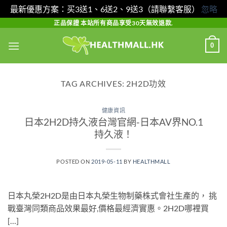
最新優惠方案：买3送1、6送2、9送3（請聯繫客服）
忽略
Skip
正品保證 本站所有商品享受30天無效退款.
to
0
content
TAG ARCHIVES:
2H2D功效
健康資訊
日本2H2D持久液台灣官網-日本AV界NO.1
持久液！
POSTED ON
2019-05-11
BY
HEALTHMALL
日本丸榮2H2D是由日本丸榮生物制藥株式會社生產的， 挑
戰臺灣同類商品效果最好,價格最經濟實惠。2H2D哪裡買
[…]