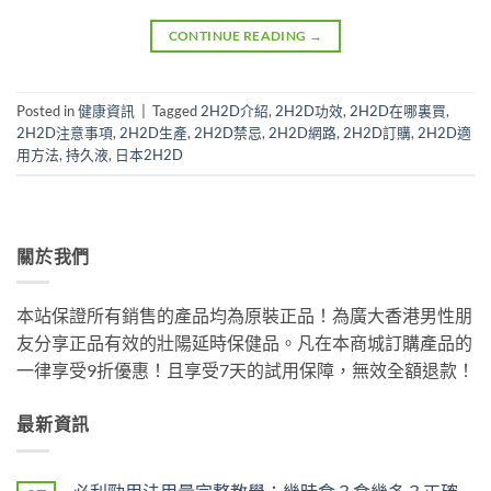
CONTINUE READING
→
Posted in
健康資訊
|
Tagged
2H2D介紹
,
2H2D功效
,
2H2D在哪裏買
,
2H2D注意事項
,
2H2D生產
,
2H2D禁忌
,
2H2D網路
,
2H2D訂購
,
2H2D適
用方法
,
持久液
,
日本2H2D
關於我們
本站保證所有銷售的產品均為原裝正品！為廣大香港男性朋
友分享正品有效的壯陽延時保健品。凡在本商城訂購產品的
一律享受9折優惠！且享受7天的試用保障，無效全額退款！
最新資訊