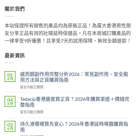
關於我們
本站保證所有銷售的產品均為原裝正品！為廣大香港男性朋
友分享正品有效的壯陽延時保健品。凡在本商城訂購產品的
一律享受9折優惠！且享受7天的試用保障，無效全額退款！
最新資訊
威而鋼副作用完整分析2026：常見副作用、安全服
05
8 月
用方法與正貨購買指南
在
留言功能已關閉
〈威
而
Tadacip香港邊度買正貨？2026年購買渠道＋價錢完
04
鋼
8 月
整指南
副
在
留言功能已關閉
作
〈Tadacip
用
香
完
持久液哪裡買先安心？2026年香港延時噴霧購買指
03
港
整
8 月
南
邊
分