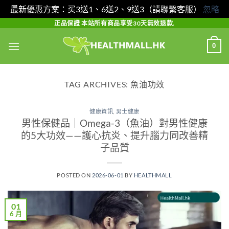
最新優惠方案：买3送1、6送2、9送3（請聯繫客服）
忽略
Skip
正品保證 本站所有商品享受30天無效退款.
to
0
content
TAG ARCHIVES:
魚油功效
健康資訊
,
男士健康
男性保健品｜Omega-3（魚油）對男性健康
的5大功效——護心抗炎、提升腦力同改善精
子品質
POSTED ON
2026-06-01
BY
HEALTHMALL
01
6 月