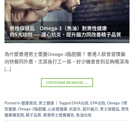
為什麼香港男士需要Omega-3脂肪酸？ 香港人飲食習慣偏
向快餐同外賣，尤其係打工一族，好少機會食到足夠嘅深海
[…]
CONTINUE READING
→
Posted in
健康資訊
,
男士健康
|
Tagged
DHA功效
,
EPA功效
,
Omega-3男
性健康
,
Omega-3脂肪酸
,
心血管健康
,
抗發炎
,
提升腦力
,
男士保健品
,
男性
健康補充劑
,
精子品質
,
香港男士營養補充
,
魚油功效