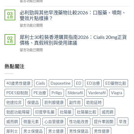
在
留言功能已關閉
度
析
〈持
買
2026：
久
正
必利勁與其他早洩藥物比較2026：口服藥、噴劑、
03
常
液
貨？
8 月
雙效片點樣揀？
見
哪
2026
副
在
留言功能已關閉
裡
年
作
〈必
買
購
用、
利
先
犀利士30粒裝香港購買指南2026：Cialis 20mg正貨
02
買
安
勁
安
8 月
價格、真假辨別與使用建議
渠
全
與
心？
道
服
在
留言功能已關閉
其
2026
＋
用
〈犀
他
年
價
方
利
早
香
錢
法
士
熱點關注
洩
港
完
與
30
藥
延
整
正
粒
物
時
指
貨
裝
比
噴
40歲男性健康
Cialis
Dapoxetine
ED
ED治療
ED藥物比較
南〉
購
香
較
霧
中
買
港
2026：
購
PDE5抑制劑
PE治療
Priligy
Sildenafil
Vardenafil
Viagra
指
購
口
買
南〉
買
服
他達拉非
保健品
前列腺健康
副作用
助勃延時
指
中
指
藥、
南〉
南
勃起功能障礙
印度學名藥
壯陽藥
壯陽藥比較
威而鋼
噴
中
2026：
劑、
Cialis
威而鋼
微量元素
心血管健康
性功能改善
提升睪固酮
早洩
雙
20mg
效
犀利士
男士保健品
男士健康
男性保健品
男性健康
正
片