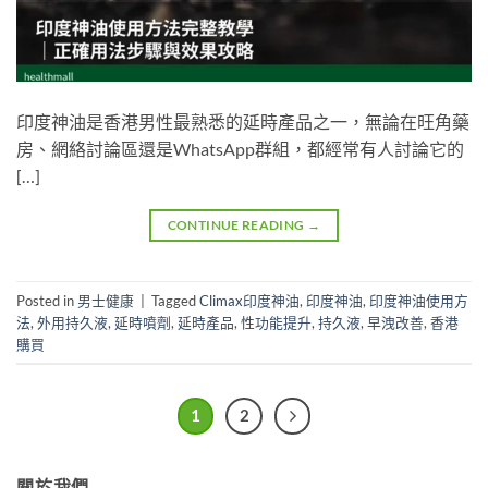
印度神油是香港男性最熟悉的延時產品之一，無論在旺角藥
房、網絡討論區還是WhatsApp群組，都經常有人討論它的
[…]
CONTINUE READING
→
Posted in
男士健康
|
Tagged
Climax印度神油
,
印度神油
,
印度神油使用方
法
,
外用持久液
,
延時噴劑
,
延時產品
,
性功能提升
,
持久液
,
早洩改善
,
香港
購買
1
2
關於我們