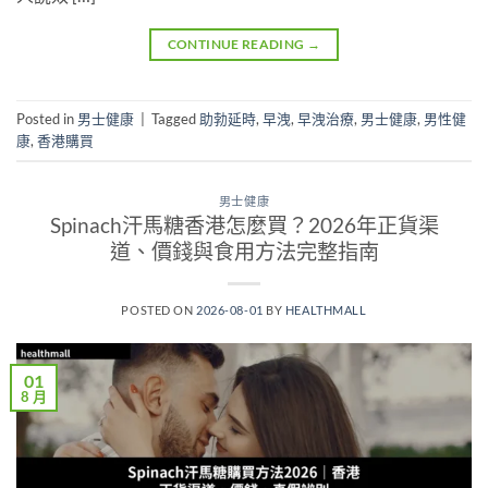
CONTINUE READING
→
Posted in
男士健康
|
Tagged
助勃延時
,
早洩
,
早洩治療
,
男士健康
,
男性健
康
,
香港購買
男士健康
Spinach汗馬糖香港怎麼買？2026年正貨渠
道、價錢與食用方法完整指南
POSTED ON
2026-08-01
BY
HEALTHMALL
01
8 月