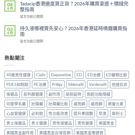
而
真
Tadacip香港邊度買正貨？2026年購買渠道＋價錢完
04
幾
鋼
相：
8 月
整指南
時
副
有
食？
在
留言功能已關閉
作
用
食
〈Tadacip
用
還
幾
香
完
持久液哪裡買先安心？2026年香港延時噴霧購買指
03
是
多？
港
整
8 月
南
心
正
邊
分
理
確
在
留言功能已關閉
度
析
作
食
〈持
買
2026：
用？
法
久
正
常
2026
一
液
熱點關注
貨？
見
香
次
哪
2026
副
港
講
裡
年
作
用
清
買
購
用、
40歲男性健康
Cialis
Dapoxetine
ED
ED治療
ED藥物比較
家
楚〉
先
買
安
實
中
安
渠
全
PDE5抑制劑
PE治療
Priligy
Sildenafil
Vardenafil
他達拉非
測
心？
道
服
評
2026
＋
保健品
前列腺健康
副作用
助勃延時
勃起功能障礙
用
價〉
年
價
方
中
香
印度學名藥
壯陽藥
壯陽藥比較
威而鋼
威而鋼
微量元素
錢
法
港
完
與
延
心血管健康
必利勁
性功能改善
提升睪固酮
早洩
犀利士
整
正
時
指
貨
男士保健品
男士健康
男性保健品
男性健康
美國黑金
噴
南〉
購
霧
中
買
美國黑金副作用
美國黑金台灣官網
美國黑金哪裡買
購
指