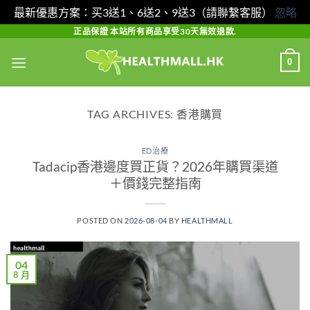
最新優惠方案：买3送1、6送2、9送3（請聯繫客服）
忽略
Skip
正品保證 本站所有商品享受30天無效退款.
to
0
content
TAG ARCHIVES:
香港購買
ED治療
Tadacip香港邊度買正貨？2026年購買渠道
＋價錢完整指南
POSTED ON
2026-08-04
BY
HEALTHMALL
04
8 月