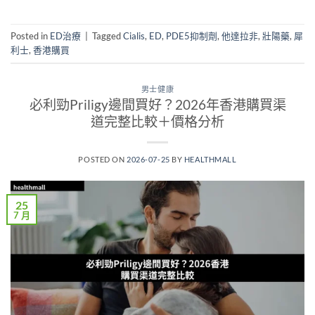
Posted in
ED治療
|
Tagged
Cialis
,
ED
,
PDE5抑制劑
,
他達拉非
,
壯陽藥
,
犀
利士
,
香港購買
男士健康
必利勁Priligy邊間買好？2026年香港購買渠
道完整比較＋價格分析
POSTED ON
2026-07-25
BY
HEALTHMALL
25
7 月