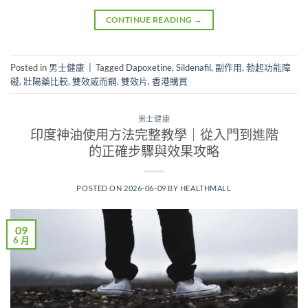
CONTINUE READING
→
Posted in
男士健康
|
Tagged
Dapoxetine
,
Sildenafil
,
副作用
,
勃起功能障
礙
,
壯陽藥比較
,
雙效威而鋼
,
雙效片
,
香港購買
男士健康
印度神油使用方法完整教學｜從入門到進階
的正確步驟與效果攻略
POSTED ON
2026-06-09
BY
HEALTHMALL
09
6 月