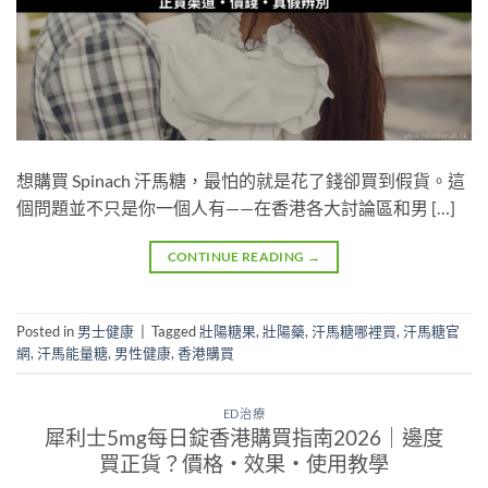
想購買 Spinach 汗馬糖，最怕的就是花了錢卻買到假貨。這
個問題並不只是你一個人有——在香港各大討論區和男 […]
CONTINUE READING
→
Posted in
男士健康
|
Tagged
壯陽糖果
,
壯陽藥
,
汗馬糖哪裡買
,
汗馬糖官
網
,
汗馬能量糖
,
男性健康
,
香港購買
ED治療
犀利士5mg每日錠香港購買指南2026｜邊度
買正貨？價格・效果・使用教學