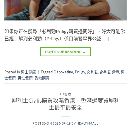
如果你正在搜尋「必利勁Priligy購買邊間好」，好大可能你
已經了解到必利勁（Priligy）係目前醫學界公認 […]
CONTINUE READING
→
Posted in
男士健康
|
Tagged
Dapoxetine
,
Priligy
,
必利勁
,
必利勁評價
,
男
士健康
,
男性健康
,
香港購買
ED治療
犀利士Cialis購買攻略香港｜香港邊度買犀利
士最平最安全
POSTED ON
2026-07-19
BY
HEALTHMALL