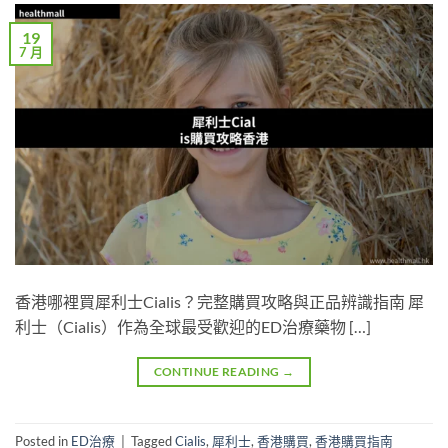
19
7 月
香港哪裡買犀利士Cialis？完整購買攻略與正品辨識指南 犀
利士（Cialis）作為全球最受歡迎的ED治療藥物 […]
CONTINUE READING
→
Posted in
ED治療
|
Tagged
Cialis
,
犀利士
,
香港購買
,
香港購買指南