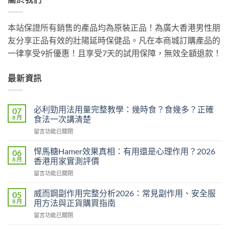
本站保證所有銷售的產品均為原裝正品！為廣大香港男性朋
友分享正品有效的壯陽延時保健品。凡在本商城訂購產品的
一律享受9折優惠！且享受7天的試用保障，無效全額退款！
最新資訊
必利勁用法用量完整教學：幾時食？食幾多？正確
07
8 月
食法一次講清楚
在
留言功能已關閉
〈必
利
悍馬糖Hamer效果真相：有用還是心理作用？2026
06
勁
8 月
香港用家實測評價
用
在
留言功能已關閉
法
〈悍
用
馬
量
威而鋼副作用完整分析2026：常見副作用、安全服
05
糖
完
8 月
用方法與正貨購買指南
Hamer
整
在
留言功能已關閉
效
教
〈威
果
學：