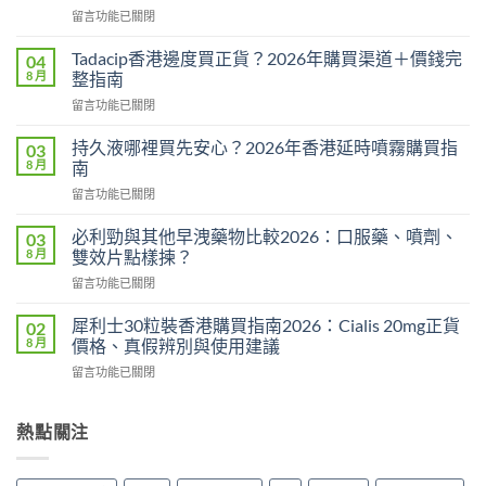
在
留言功能已關閉
〈威
而
Tadacip香港邊度買正貨？2026年購買渠道＋價錢完
04
鋼
8 月
整指南
副
在
留言功能已關閉
作
〈Tadacip
用
香
完
持久液哪裡買先安心？2026年香港延時噴霧購買指
03
港
整
8 月
南
邊
分
在
留言功能已關閉
度
析
〈持
買
2026：
久
正
必利勁與其他早洩藥物比較2026：口服藥、噴劑、
03
常
液
貨？
8 月
雙效片點樣揀？
見
哪
2026
副
在
留言功能已關閉
裡
年
作
〈必
買
購
用、
利
先
犀利士30粒裝香港購買指南2026：Cialis 20mg正貨
02
買
安
勁
安
8 月
價格、真假辨別與使用建議
渠
全
與
心？
道
服
在
留言功能已關閉
其
2026
＋
用
〈犀
他
年
價
方
利
早
香
錢
法
士
熱點關注
洩
港
完
與
30
藥
延
整
正
粒
物
時
指
貨
裝
比