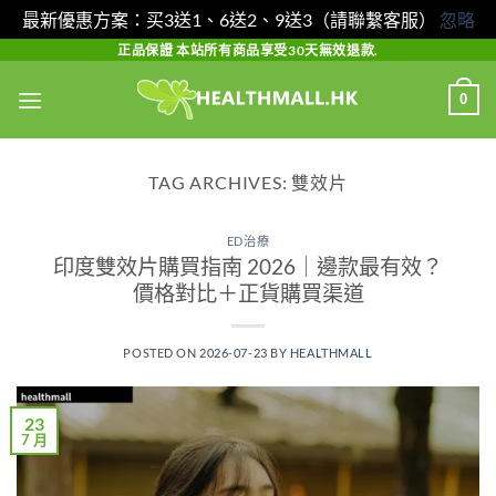
最新優惠方案：买3送1、6送2、9送3（請聯繫客服）
忽略
Skip
正品保證 本站所有商品享受30天無效退款.
to
0
content
TAG ARCHIVES:
雙效片
ED治療
印度雙效片購買指南 2026｜邊款最有效？
價格對比＋正貨購買渠道
POSTED ON
2026-07-23
BY
HEALTHMALL
23
7 月