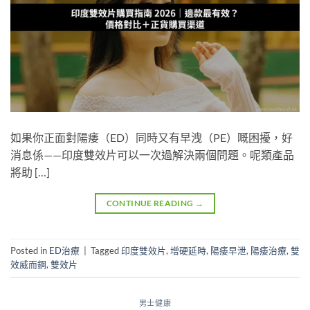
如果你正面對陽痿（ED）同時又有早洩（PE）嘅困擾，好
消息係——印度雙效片可以一次過解決兩個問題。呢類產品
將助 […]
CONTINUE READING
→
Posted in
ED治療
|
Tagged
印度雙效片
,
增硬延時
,
陽痿早泄
,
陽痿治療
,
雙
效威而鋼
,
雙效片
男士健康