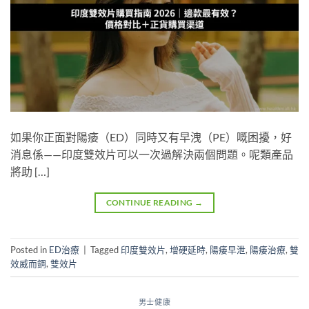
如果你正面對陽痿（ED）同時又有早洩（PE）嘅困擾，好
消息係——印度雙效片可以一次過解決兩個問題。呢類產品
將助 […]
CONTINUE READING
→
Posted in
ED治療
|
Tagged
印度雙效片
,
增硬延時
,
陽痿早泄
,
陽痿治療
,
雙
效威而鋼
,
雙效片
男士健康