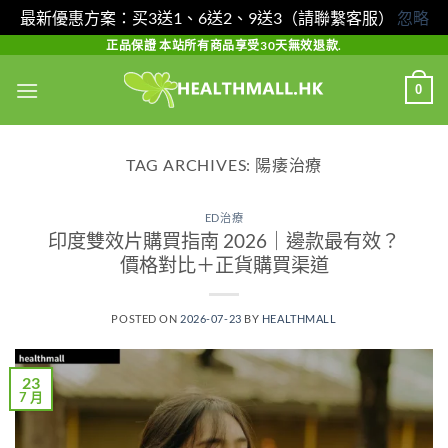
最新優惠方案：买3送1、6送2、9送3（請聯繫客服）
忽略
Skip
正品保證 本站所有商品享受30天無效退款.
to
0
content
TAG ARCHIVES:
陽痿治療
ED治療
印度雙效片購買指南 2026｜邊款最有效？
價格對比＋正貨購買渠道
POSTED ON
2026-07-23
BY
HEALTHMALL
23
7 月