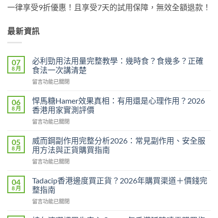
一律享受9折優惠！且享受7天的試用保障，無效全額退款！
最新資訊
必利勁用法用量完整教學：幾時食？食幾多？正確
07
8 月
食法一次講清楚
在
留言功能已關閉
〈必
利
悍馬糖Hamer效果真相：有用還是心理作用？2026
06
勁
8 月
香港用家實測評價
用
在
留言功能已關閉
法
〈悍
用
馬
量
威而鋼副作用完整分析2026：常見副作用、安全服
05
糖
完
8 月
用方法與正貨購買指南
Hamer
整
在
留言功能已關閉
效
教
〈威
果
學：
而
真
Tadacip香港邊度買正貨？2026年購買渠道＋價錢完
04
幾
鋼
相：
8 月
整指南
時
副
有
食？
在
留言功能已關閉
作
用
食
〈Tadacip
用
還
幾
香