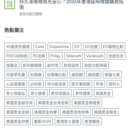
完
持久液哪裡買先安心？2026年香港延時噴霧購買指
03
是
多？
港
整
8 月
南
心
正
邊
分
理
確
在
留言功能已關閉
度
析
作
食
〈持
買
2026：
用？
法
久
正
常
2026
一
液
熱點關注
貨？
見
香
次
哪
2026
副
港
講
裡
年
作
用
清
買
購
用、
40歲男性健康
Cialis
Dapoxetine
ED
ED治療
ED藥物比較
家
楚〉
先
買
安
實
中
安
渠
全
PDE5抑制劑
PE治療
Priligy
Sildenafil
Vardenafil
他達拉非
測
心？
道
服
評
2026
＋
保健品
前列腺健康
副作用
助勃延時
勃起功能障礙
用
價〉
年
價
方
中
香
印度學名藥
壯陽藥
壯陽藥比較
威而鋼
威而鋼
微量元素
錢
法
港
完
與
延
心血管健康
必利勁
性功能改善
提升睪固酮
早洩
犀利士
整
正
時
指
貨
男士保健品
男士健康
男性保健品
男性健康
美國黑金
噴
南〉
購
霧
中
買
美國黑金副作用
美國黑金台灣官網
美國黑金哪裡買
購
指
買
南〉
美國黑金官網
美國黑金效果
美國黑金有效嗎
美國黑金無效
指
中
南〉
美國黑金評價
翻新2026
香港男士健康
香港購買
中