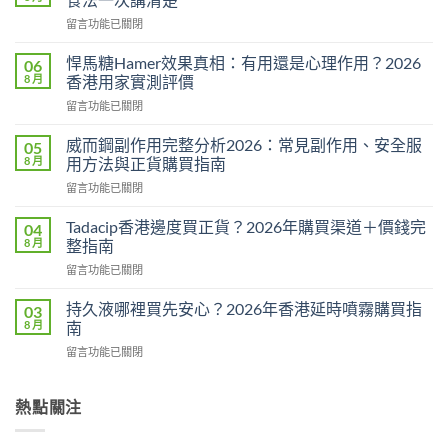
在
留言功能已關閉
〈必
利
悍馬糖Hamer效果真相：有用還是心理作用？2026
06
勁
8 月
香港用家實測評價
用
在
留言功能已關閉
法
〈悍
用
馬
量
威而鋼副作用完整分析2026：常見副作用、安全服
05
糖
完
8 月
用方法與正貨購買指南
Hamer
整
在
留言功能已關閉
效
教
〈威
果
學：
而
真
Tadacip香港邊度買正貨？2026年購買渠道＋價錢完
04
幾
鋼
相：
8 月
整指南
時
副
有
食？
在
留言功能已關閉
作
用
食
〈Tadacip
用
還
幾
香
完
持久液哪裡買先安心？2026年香港延時噴霧購買指
03
是
多？
港
整
8 月
南
心
正
邊
分
理
確
在
留言功能已關閉
度
析
作
食
〈持
買
2026：
用？
法
久
正
常
2026
一
液
熱點關注
貨？
見
香
次
哪
2026
副
港
講
裡
年
作
用
清