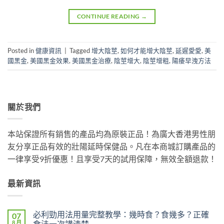
CONTINUE READING
→
Posted in
健康資訊
|
Tagged
增大陰莖
,
如何才能增大陰莖
,
延遲愛愛
,
美
國黑金
,
美國黑金效果
,
美國黑金治療
,
陰莖增大
,
陰莖增粗
,
陽痿早洩方法
關於我們
本站保證所有銷售的產品均為原裝正品！為廣大香港男性朋
友分享正品有效的壯陽延時保健品。凡在本商城訂購產品的
一律享受9折優惠！且享受7天的試用保障，無效全額退款！
最新資訊
必利勁用法用量完整教學：幾時食？食幾多？正確
07
8 月
食法一次講清楚