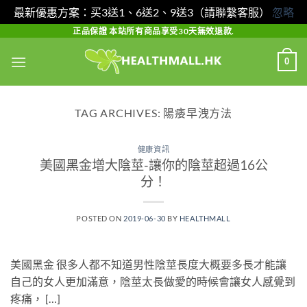
最新優惠方案：买3送1、6送2、9送3（請聯繫客服）
忽略
Skip
正品保證 本站所有商品享受30天無效退款.
to
0
content
TAG ARCHIVES:
陽痿早洩方法
健康資訊
美國黑金增大陰莖-讓你的陰莖超過16公
分！
POSTED ON
2019-06-30
BY
HEALTHMALL
美國黑金 很多人都不知道男性陰莖長度大概要多長才能讓
自己的女人更加滿意，陰莖太長做愛的時候會讓女人感覺到
疼痛， […]