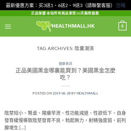
最新優惠方案：买3送1、6送2、9送3（請聯繫客服）
忽略
Skip
正品保證 本站所有商品享受30天無效退款.
to
0
content
TAG ARCHIVES:
陰囊潮濕
健康資訊
正品美國黑金哪裏能買到？美國黑金怎麼
吃？
POSTED ON
2019-06-28
BY
HEALTHMALL
陰莖短小、腎虛、陽痿早泄、性功能減退、性欲低下、自身
發育緩慢導致陰莖發育不良，勃起無力，射精強度弱，前列
腺增生 […]