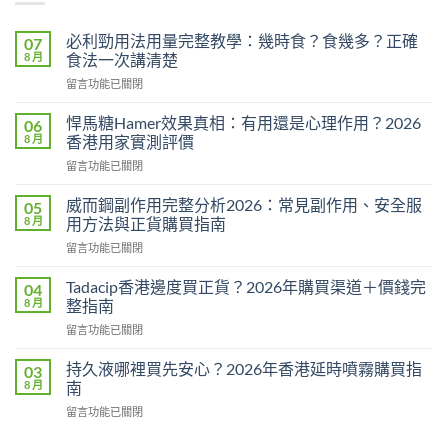
必利勁用法用量完整教學：幾時食？食幾多？正確
07
8 月
食法一次講清楚
在
留言功能已關閉
〈必
利
悍馬糖Hamer效果真相：有用還是心理作用？2026
06
勁
8 月
香港用家實測評價
用
在
留言功能已關閉
法
〈悍
用
馬
量
威而鋼副作用完整分析2026：常見副作用、安全服
05
糖
完
8 月
用方法與正貨購買指南
Hamer
整
在
留言功能已關閉
效
教
〈威
果
學：
而
真
Tadacip香港邊度買正貨？2026年購買渠道＋價錢完
04
幾
鋼
相：
8 月
整指南
時
副
有
食？
在
留言功能已關閉
作
用
食
〈Tadacip
用
還
幾
香
完
持久液哪裡買先安心？2026年香港延時噴霧購買指
03
是
多？
港
整
8 月
南
心
正
邊
分
理
確
在
留言功能已關閉
度
析
作
食
〈持
買
2026：
用？
法
久
正