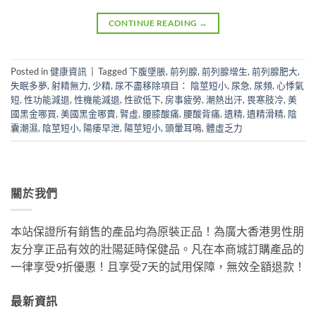
CONTINUE READING
→
Posted in
健康資訊
|
Tagged
下腹墜脹
,
前列腺
,
前列腺增生
,
前列腺肥大
,
失眠多夢
,
射精無力
,
少精
,
尿不盡移除項目： 陰莖短小
,
尿急
,
尿頻
,
心悸氣
短
,
性功能減退
,
性機能減退
,
性欲低下
,
房事疲勞
,
潮熱出汗
,
畏寒肢冷
,
美
國黑金哪買
,
美國黑金哪賣
,
腎虛
,
腰膝酸痛
,
腰酸背痛
,
遺精
,
遺精滑精
,
陰
囊潮濕
,
陰莖短小
,
陽痿早泄
,
陽莖短小
,
頭暈耳鳴
,
體虛乏力
關於我們
本站保證所有銷售的產品均為原裝正品！為廣大香港男性朋
友分享正品有效的壯陽延時保健品。凡在本商城訂購產品的
一律享受9折優惠！且享受7天的試用保障，無效全額退款！
最新資訊