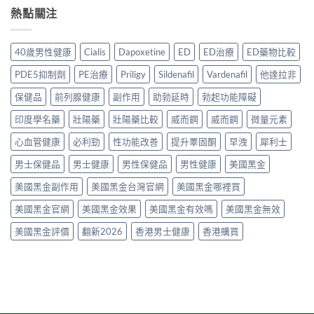
常
2026
一
液
熱點關注
貨？
見
香
次
哪
2026
副
港
講
裡
年
作
用
清
買
購
用、
40歲男性健康
Cialis
Dapoxetine
ED
ED治療
ED藥物比較
家
楚〉
先
買
安
實
中
安
渠
全
PDE5抑制劑
PE治療
Priligy
Sildenafil
Vardenafil
他達拉非
測
心？
道
服
評
2026
＋
保健品
前列腺健康
副作用
助勃延時
勃起功能障礙
用
價〉
年
價
方
中
香
印度學名藥
壯陽藥
壯陽藥比較
威而鋼
威而鋼
微量元素
錢
法
港
完
與
延
心血管健康
必利勁
性功能改善
提升睪固酮
早洩
犀利士
整
正
時
指
貨
男士保健品
男士健康
男性保健品
男性健康
美國黑金
噴
南〉
購
霧
中
買
美國黑金副作用
美國黑金台灣官網
美國黑金哪裡買
購
指
買
南〉
美國黑金官網
美國黑金效果
美國黑金有效嗎
美國黑金無效
指
中
南〉
美國黑金評價
翻新2026
香港男士健康
香港購買
中