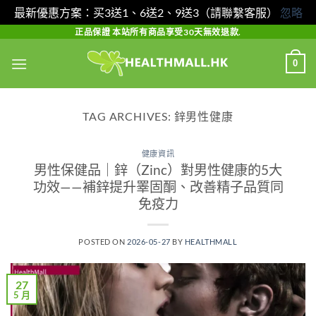
最新優惠方案：买3送1、6送2、9送3（請聯繫客服）
忽略
Skip
正品保證 本站所有商品享受30天無效退款.
to
0
content
TAG ARCHIVES:
鋅男性健康
健康資訊
男性保健品｜鋅（Zinc）對男性健康的5大
功效——補鋅提升睪固酮、改善精子品質同
免疫力
POSTED ON
2026-05-27
BY
HEALTHMALL
27
5 月