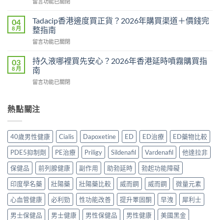
在
留言功能已關閉
效
教
〈威
果
學：
而
真
Tadacip香港邊度買正貨？2026年購買渠道＋價錢完
04
幾
鋼
相：
8 月
整指南
時
副
有
食？
在
留言功能已關閉
作
用
食
〈Tadacip
用
還
幾
香
完
持久液哪裡買先安心？2026年香港延時噴霧購買指
03
是
多？
港
整
8 月
南
心
正
邊
分
理
確
在
留言功能已關閉
度
析
作
食
〈持
買
2026：
用？
法
久
正
常
2026
一
液
熱點關注
貨？
見
香
次
哪
2026
副
港
講
裡
年
作
用
清
買
購
用、
40歲男性健康
Cialis
Dapoxetine
ED
ED治療
ED藥物比較
家
楚〉
先
買
安
實
中
安
渠
全
PDE5抑制劑
PE治療
Priligy
Sildenafil
Vardenafil
他達拉非
測
心？
道
服
評
2026
＋
保健品
前列腺健康
副作用
助勃延時
勃起功能障礙
用
價〉
年
價
方
中
香
印度學名藥
壯陽藥
壯陽藥比較
威而鋼
威而鋼
微量元素
錢
法
港
完
與
延
心血管健康
必利勁
性功能改善
提升睪固酮
早洩
犀利士
整
正
時
指
貨
男士保健品
男士健康
男性保健品
男性健康
美國黑金
噴
南〉
購