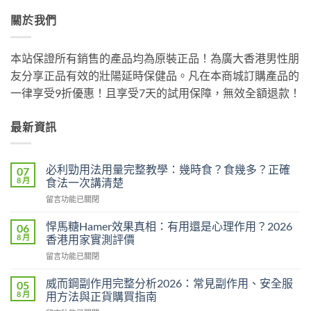
關於我們
本站保證所有銷售的產品均為原裝正品！為廣大香港男性朋
友分享正品有效的壯陽延時保健品。凡在本商城訂購產品的
一律享受9折優惠！且享受7天的試用保障，無效全額退款！
最新資訊
必利勁用法用量完整教學：幾時食？食幾多？正確
07
8 月
食法一次講清楚
在
留言功能已關閉
〈必
利
悍馬糖Hamer效果真相：有用還是心理作用？2026
06
勁
8 月
香港用家實測評價
用
在
留言功能已關閉
法
〈悍
用
馬
量
威而鋼副作用完整分析2026：常見副作用、安全服
05
糖
完
8 月
用方法與正貨購買指南
Hamer
整