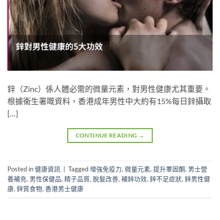
鋅（Zinc）係人體必需的微量元素，對男性健康尤其重要。
根據衞生署嘅資料，香港成年男性中大約有15%每日鋅攝取
[…]
CONTINUE READING
→
Posted in
健康資訊
|
Tagged
增強免疫力
,
微量元素
,
提升睪固酮
,
男士營
養補充
,
男性保健品
,
精子品質
,
脫髮改善
,
補鋅功效
,
鋅不足症狀
,
鋅男性健
康
,
鋅質食物
,
香港男士健康