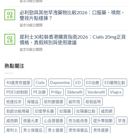
在
留言功能已關閉
度
析
〈持
買
2026：
久
正
必利勁與其他早洩藥物比較2026：口服藥、噴劑、
03
常
液
貨？
8 月
雙效片點樣揀？
見
哪
2026
副
在
留言功能已關閉
裡
年
作
〈必
買
購
用、
利
先
犀利士30粒裝香港購買指南2026：Cialis 20mg正貨
02
買
安
勁
安
8 月
價格、真假辨別與使用建議
渠
全
與
心？
道
服
在
留言功能已關閉
其
2026
＋
用
〈犀
他
年
價
方
利
早
香
錢
法
士
熱點關注
洩
港
完
與
30
藥
延
整
正
粒
物
時
指
貨
裝
比
噴
40歲男性健康
Cialis
Dapoxetine
ED
ED治療
ED藥物比較
南〉
購
香
較
霧
中
買
港
2026：
購
PDE5抑制劑
PE治療
Priligy
Sildenafil
Vardenafil
Viagra
指
購
口
買
南〉
買
服
他達拉非
保健品
前列腺健康
副作用
助勃延時
指
中
指
藥、
南〉
南
勃起功能障礙
印度學名藥
壯陽藥
壯陽藥比較
威而鋼
噴
中
2026：
劑、
Cialis
威而鋼
微量元素
心血管健康
性功能改善
提升睪固酮
早洩
雙
20mg
效
犀利士
男士保健品
男士健康
男性保健品
男性健康
正
片