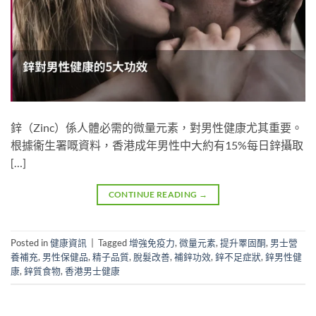
鋅（Zinc）係人體必需的微量元素，對男性健康尤其重要。
根據衞生署嘅資料，香港成年男性中大約有15%每日鋅攝取
[…]
CONTINUE READING
→
Posted in
健康資訊
|
Tagged
增強免疫力
,
微量元素
,
提升睪固酮
,
男士營
養補充
,
男性保健品
,
精子品質
,
脫髮改善
,
補鋅功效
,
鋅不足症狀
,
鋅男性健
康
,
鋅質食物
,
香港男士健康