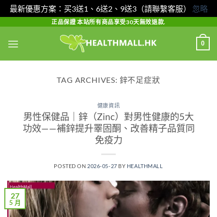
最新優惠方案：买3送1、6送2、9送3（請聯繫客服）
忽略
Skip
正品保證 本站所有商品享受30天無效退款.
to
0
content
TAG ARCHIVES:
鋅不足症狀
健康資訊
男性保健品｜鋅（Zinc）對男性健康的5大
功效——補鋅提升睪固酮、改善精子品質同
免疫力
POSTED ON
2026-05-27
BY
HEALTHMALL
27
5 月