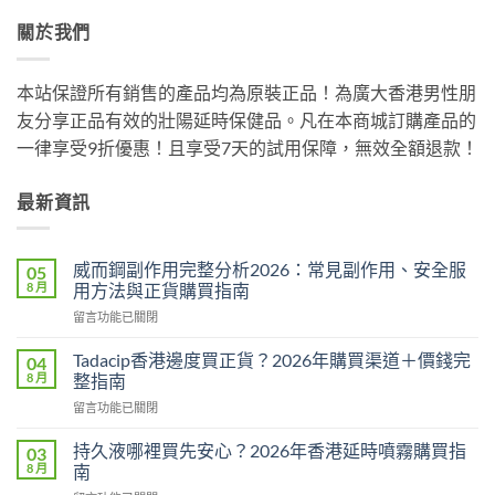
關於我們
本站保證所有銷售的產品均為原裝正品！為廣大香港男性朋
友分享正品有效的壯陽延時保健品。凡在本商城訂購產品的
一律享受9折優惠！且享受7天的試用保障，無效全額退款！
最新資訊
威而鋼副作用完整分析2026：常見副作用、安全服
05
8 月
用方法與正貨購買指南
在
留言功能已關閉
〈威
而
Tadacip香港邊度買正貨？2026年購買渠道＋價錢完
04
鋼
8 月
整指南
副
在
留言功能已關閉
作
〈Tadacip
用
香
完
持久液哪裡買先安心？2026年香港延時噴霧購買指
03
港
整
8 月
南
邊
分