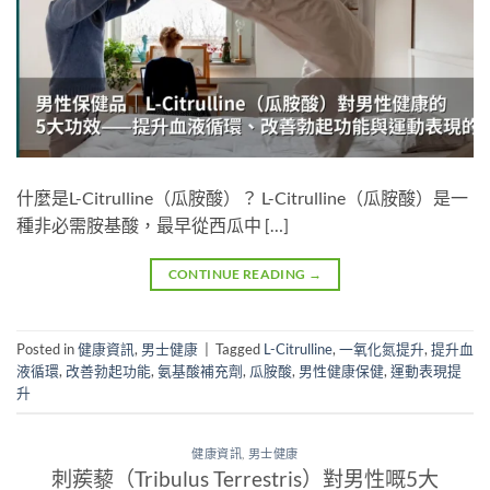
什麼是L-Citrulline（瓜胺酸）？ L-Citrulline（瓜胺酸）是一
種非必需胺基酸，最早從西瓜中 […]
CONTINUE READING
→
Posted in
健康資訊
,
男士健康
|
Tagged
L-Citrulline
,
一氧化氮提升
,
提升血
液循環
,
改善勃起功能
,
氨基酸補充劑
,
瓜胺酸
,
男性健康保健
,
運動表現提
升
健康資訊
,
男士健康
刺蒺藜（Tribulus Terrestris）對男性嘅5大