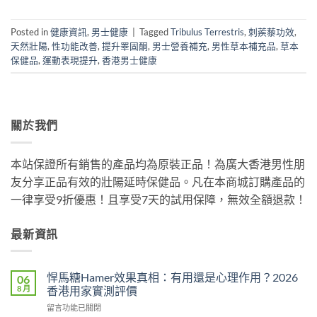
Posted in
健康資訊
,
男士健康
|
Tagged
Tribulus Terrestris
,
刺蒺藜功效
,
天然壯陽
,
性功能改善
,
提升睪固酮
,
男士營養補充
,
男性草本補充品
,
草本
保健品
,
運動表現提升
,
香港男士健康
關於我們
本站保證所有銷售的產品均為原裝正品！為廣大香港男性朋
友分享正品有效的壯陽延時保健品。凡在本商城訂購產品的
一律享受9折優惠！且享受7天的試用保障，無效全額退款！
最新資訊
悍馬糖Hamer效果真相：有用還是心理作用？2026
06
8 月
香港用家實測評價
在
留言功能已關閉