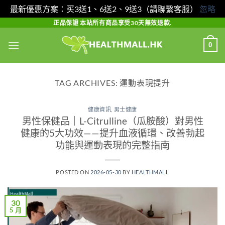
最新優惠方案：买3送1、6送2、9送3（請聯繫客服）
忽略
Skip
正品保證 本站所有商品享受30天無效退款.
to
0
content
TAG ARCHIVES:
運動表現提升
健康資訊
,
男士健康
男性保健品｜L-Citrulline（瓜胺酸）對男性
健康的5大功效——提升血液循環、改善勃起
功能與運動表現的完整指南
POSTED ON
2026-05-30
BY
HEALTHMALL
30
5 月