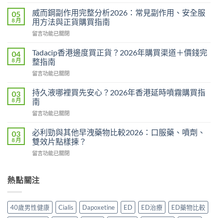
〈悍
馬
威而鋼副作用完整分析2026：常見副作用、安全服
05
糖
8 月
用方法與正貨購買指南
Hamer
在
留言功能已關閉
效
〈威
果
而
真
Tadacip香港邊度買正貨？2026年購買渠道＋價錢完
04
鋼
相：
8 月
整指南
副
有
在
留言功能已關閉
作
用
〈Tadacip
用
還
香
完
持久液哪裡買先安心？2026年香港延時噴霧購買指
03
是
港
整
8 月
南
心
邊
分
理
在
留言功能已關閉
度
析
作
〈持
買
2026：
用？
久
正
必利勁與其他早洩藥物比較2026：口服藥、噴劑、
03
常
2026
液
貨？
8 月
雙效片點樣揀？
見
香
哪
2026
副
港
在
留言功能已關閉
裡
年
作
用
〈必
買
購
用、
家
利
先
買
安
實
勁
熱點關注
安
渠
全
測
與
心？
道
服
評
其
2026
＋
用
價〉
他
年
價
40歲男性健康
Cialis
Dapoxetine
ED
ED治療
ED藥物比較
方
中
早
香
錢
法