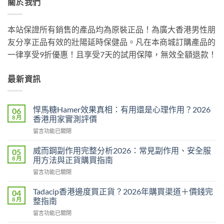
關於我們
本站保證所有銷售的產品均為原裝正品！為廣大香港男性朋
友分享正品有效的壯陽延時保健品。凡在本商城訂購產品的
一律享受9折優惠！且享受7天的試用保障，無效全額退款！
最新資訊
悍馬糖Hamer效果真相：有用還是心理作用？2026
06
8 月
香港用家實測評價
在
留言功能已關閉
〈悍
馬
威而鋼副作用完整分析2026：常見副作用、安全服
05
糖
8 月
用方法與正貨購買指南
Hamer
在
留言功能已關閉
效
〈威
果
而
真
Tadacip香港邊度買正貨？2026年購買渠道＋價錢完
04
鋼
相：
8 月
整指南
副
有
在
留言功能已關閉
作
用
〈Tadacip
用
還