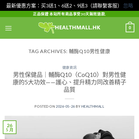
最新優惠方案：买3送1、6送2、9送3（請聯繫客服）
忽略
Skip
正品保證 本站所有商品享受30天無效退款.
to
0
content
TAG ARCHIVES:
輔酶Q10男性健康
健康資訊
男性保健品｜輔酶Q10（CoQ10）對男性健
康的5大功效——護心、提升精力同改善精子
品質
POSTED ON
2026-05-26
BY
HEALTHMALL
26
5 月