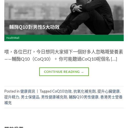
喂，各位巴打，今日想同大家傾下一個好多人忽略嘅營養素
——輔酶Q10（CoQ10）。 你可能聽過CoQ10呢個名 […]
CONTINUE READING
→
Posted in
健康資訊
|
Tagged
CoQ10功效
,
抗氧化補充劑
,
提升心臟健康
,
提升精力
,
男士保健品
,
男性健康補充劑
,
輔酶Q10男性健康
,
香港男士營養
補充