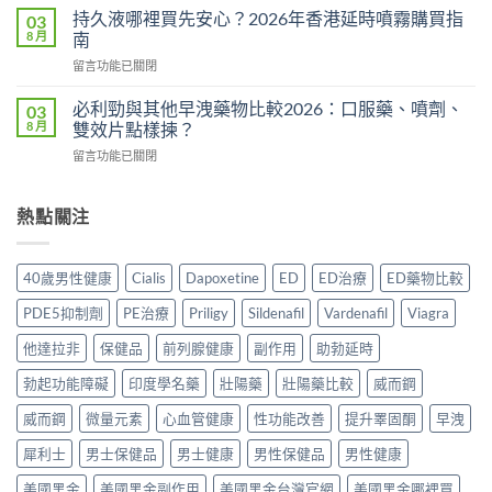
香
完
持久液哪裡買先安心？2026年香港延時噴霧購買指
03
是
港
整
8 月
南
心
邊
分
理
在
留言功能已關閉
度
析
作
〈持
買
2026：
用？
久
正
必利勁與其他早洩藥物比較2026：口服藥、噴劑、
03
常
2026
液
貨？
8 月
雙效片點樣揀？
見
香
哪
2026
副
港
在
留言功能已關閉
裡
年
作
用
〈必
買
購
用、
家
利
先
買
安
實
勁
熱點關注
安
渠
全
測
與
心？
道
服
評
其
2026
＋
用
價〉
他
年
價
40歲男性健康
Cialis
Dapoxetine
ED
ED治療
ED藥物比較
方
中
早
香
錢
法
洩
港
完
PDE5抑制劑
PE治療
Priligy
Sildenafil
Vardenafil
Viagra
與
藥
延
整
正
物
時
他達拉非
保健品
前列腺健康
副作用
助勃延時
指
貨
比
噴
南〉
購
較
勃起功能障礙
印度學名藥
壯陽藥
壯陽藥比較
威而鋼
霧
中
買
2026：
購
指
口
威而鋼
微量元素
心血管健康
性功能改善
提升睪固酮
早洩
買
南〉
服
指
中
犀利士
男士保健品
男士健康
男性保健品
男性健康
藥、
南〉
噴
中
美國黑金
美國黑金副作用
美國黑金台灣官網
美國黑金哪裡買
劑、