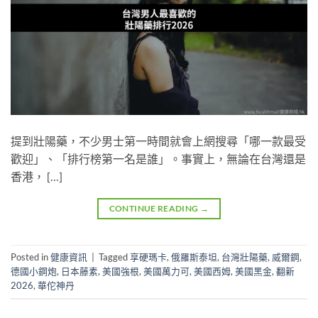
提到壯陽藥，不少男士第一時間就會上網搜尋「哪一款最受
歡迎」、「排行榜第一名是誰」。事實上，無論在台灣還是
香港， […]
CONTINUE READING
→
Posted in
健康資訊
|
Tagged
享硬瑪卡
,
俄羅斯泰坦
,
台灣壯陽藥
,
威爾鋼
,
德國小鋼炮
,
日本藤素
,
美國強根
,
美國萬力可
,
美國西姆
,
美國黑金
,
翻新
2026
,
華佗神丹