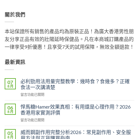
關於我們
本站保證所有銷售的產品均為原裝正品！為廣大香港男性朋
友分享正品有效的壯陽延時保健品。凡在本商城訂購產品的
一律享受9折優惠！且享受7天的試用保障，無效全額退款！
最新資訊
必利勁用法用量完整教學：幾時食？食幾多？正確
07
8 月
食法一次講清楚
在
留言功能已關閉
〈必
利
悍馬糖Hamer效果真相：有用還是心理作用？2026
06
勁
8 月
香港用家實測評價
用
在
留言功能已關閉
法
〈悍
用
馬
量
威而鋼副作用完整分析2026：常見副作用、安全服
05
糖
完
8 月
用方法與正貨購買指南