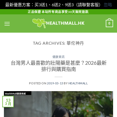
最新優惠方案：买3送1、6送2、9送3（請聯繫客服）
忽略
Skip
正品保證 本站所有商品享受30天無效退款.
to
0
content
TAG ARCHIVES:
華佗神丹
健康資訊
台灣男人最喜歡的壯陽藥是甚麼？2026最新
排行與購買指南
POSTED ON
2019-03-13
BY
HEALTHMALL
13
3 月