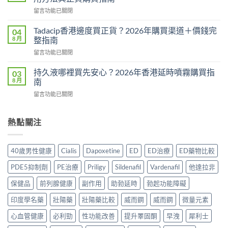
Hamer
整
在
留言功能已關閉
效
教
〈威
果
學：
而
真
Tadacip香港邊度買正貨？2026年購買渠道＋價錢完
04
幾
鋼
相：
8 月
整指南
時
副
有
食？
在
留言功能已關閉
作
用
食
〈Tadacip
用
還
幾
香
完
持久液哪裡買先安心？2026年香港延時噴霧購買指
03
是
多？
港
整
8 月
南
心
正
邊
分
理
確
在
留言功能已關閉
度
析
作
食
〈持
買
2026：
用？
法
久
正
常
2026
一
液
熱點關注
貨？
見
香
次
哪
2026
副
港
講
裡
年
作
用
清
買
購
用、
40歲男性健康
Cialis
Dapoxetine
ED
ED治療
ED藥物比較
家
楚〉
先
買
安
實
中
安
渠
全
PDE5抑制劑
PE治療
Priligy
Sildenafil
Vardenafil
他達拉非
測
心？
道
服
評
2026
＋
保健品
前列腺健康
副作用
助勃延時
勃起功能障礙
用
價〉
年
價
方
中
香
印度學名藥
壯陽藥
壯陽藥比較
威而鋼
威而鋼
微量元素
錢
法
港
完
與
延
心血管健康
必利勁
性功能改善
提升睪固酮
早洩
犀利士
整
正
時
指
貨