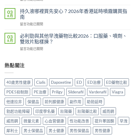
用
〈Tadacip
用
還
香
完
持久液哪裡買先安心？2026年香港延時噴霧購買指
03
是
港
整
8 月
南
心
邊
分
理
在
留言功能已關閉
度
析
作
〈持
買
2026：
用？
久
正
必利勁與其他早洩藥物比較2026：口服藥、噴劑、
03
常
2026
液
貨？
8 月
雙效片點樣揀？
見
香
哪
2026
副
港
在
留言功能已關閉
裡
年
作
用
〈必
買
購
用、
家
利
先
買
安
實
勁
熱點關注
安
渠
全
測
與
心？
道
服
評
其
2026
＋
用
價〉
他
年
價
40歲男性健康
Cialis
Dapoxetine
ED
ED治療
ED藥物比較
方
中
早
香
錢
法
洩
港
完
PDE5抑制劑
PE治療
Priligy
Sildenafil
Vardenafil
Viagra
與
藥
延
整
正
物
時
他達拉非
保健品
前列腺健康
副作用
助勃延時
指
貨
比
噴
南〉
購
較
勃起功能障礙
印度學名藥
壯陽藥
壯陽藥比較
威而鋼
霧
中
買
2026：
購
指
口
威而鋼
微量元素
心血管健康
性功能改善
提升睪固酮
早洩
買
南〉
服
指
中
犀利士
男士保健品
男士健康
男性保健品
男性健康
藥、
南〉