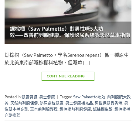
鋸棕櫚（Saw Palmetto，學名Serenoa repens）係一種原生
於北美東南部嘅棕櫚科植物，佢嘅莓 […]
CONTINUE READING
→
Posted in
健康資訊
,
男士健康
|
Tagged
Saw Palmetto功效
,
前列腺肥大改
善
,
天然前列腺保健
,
泌尿系統健康
,
男士健康補充品
,
男性保健品香港
,
男
性草本補充劑
,
草本前列腺護理
,
鋸棕櫚前列腺健康
,
鋸棕櫚生髮
,
鋸棕櫚補
充劑推薦