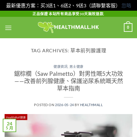
最新優惠方案：买3送1、6送2、9送3（請聯繫客服）
忽略
Skip
正品保證 本站所有商品享受30天無效退款.
to
0
content
TAG ARCHIVES:
草本前列腺護理
健康資訊
,
男士健康
鋸棕櫚（Saw Palmetto）對男性嘅5大功效
——改善前列腺健康、保護泌尿系統嘅天然
草本指南
POSTED ON
2026-05-24
BY
HEALTHMALL
24
5 月