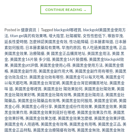
CONTINUE READING
→
Posted in
健康資訊
|
Tagged
blackgold哪裡買
,
blackgold美國黑金使用方
法
,
titan gel真的有效果嗎
,
增大陰莖
,
壯陽補腎
,
女性性慾低下
,
導致早洩
,
延長性愛時間
,
怎麼辨認美國黑金有效
,
性功能障礙
,
日本藤素味道
,
日本藤
素如何服用
,
日本藤素藥局有賣嗎
,
早洩的原因
,
有人吃過美國黑金嗎
,
正品
美國黑金效果
,
治療陽痿
,
美 國黑金正品購買地址
,
美国黑金用法
,
美國 黑
金
,
美國黑金16片裝 多少錢
,
美國黑金16片裝價格
,
美國黑金blackgold效
果
,
美國黑金ptt評價
,
美國黑金使用心得
,
美國黑金使用方法
,
美國黑金價
格
,
美國黑金副作用
,
美國黑金副作用大嗎
,
美國黑金副作用有哪些
,
美國黑
金功效及成分
,
美國黑金功效有哪些
,
美國黑金可以每天吃嗎
,
美國黑金可
以每天都吃嗎
,
美國黑金台灣官網
,
美國黑金台灣官網購買地址
,
美國黑金
味 道
,
美國黑金哪裡買
,
美國黑金壯 陽效果如何
,
美國黑金壯陽效果
,
美國
黑金壯陽效果好嗎
,
美國黑金壯陽有效嗎
,
美國黑金壯陽用法
,
美國黑金壯
陽藥品
,
美國黑金壯陽藥品有效嗎
,
美國黑金如何服用
,
美國黑金官網
,
美國
黑金心得
,
美國黑金心得分享
,
美國黑金成份作用效果
,
美國黑金效果
,
美國
黑金效果作用
,
美國黑金效果到底好在哪裡
,
美國黑金效果及作用
,
美國黑
金效果好嗎
,
美國黑金效果怎樣
,
美國黑金效果怎麼樣
,
美國黑金效果評價
,
美國黑金有人用過嗎
,
美國黑金有效嗎
,
美國黑金有用嗎
,
美國黑金正品
,
美
國黑金正品特點
,
美國黑金治療陽痿有效嗎
,
美國黑金無效
,
美國黑金無效