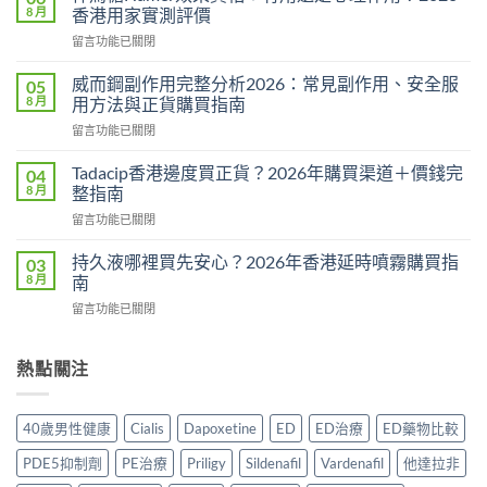
勁
8 月
香港用家實測評價
用
在
留言功能已關閉
法
〈悍
用
馬
量
威而鋼副作用完整分析2026：常見副作用、安全服
05
糖
完
8 月
用方法與正貨購買指南
Hamer
整
在
留言功能已關閉
效
教
〈威
果
學：
而
真
Tadacip香港邊度買正貨？2026年購買渠道＋價錢完
04
幾
鋼
相：
8 月
整指南
時
副
有
食？
在
留言功能已關閉
作
用
食
〈Tadacip
用
還
幾
香
完
持久液哪裡買先安心？2026年香港延時噴霧購買指
03
是
多？
港
整
8 月
南
心
正
邊
分
理
確
在
留言功能已關閉
度
析
作
食
〈持
買
2026：
用？
法
久
正
常
2026
一
液
熱點關注
貨？
見
香
次
哪
2026
副
港
講
裡
年
作
用
清
買
購
用、
40歲男性健康
Cialis
Dapoxetine
ED
ED治療
ED藥物比較
家
楚〉
先
買
安
實
中
安
渠
全
PDE5抑制劑
PE治療
Priligy
Sildenafil
Vardenafil
他達拉非
測
心？
道
服
評