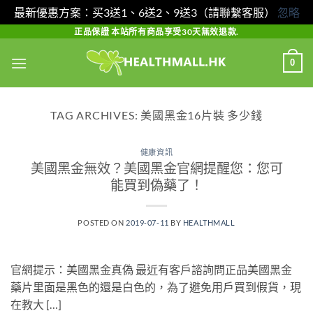
最新優惠方案：买3送1、6送2、9送3（請聯繫客服）
忽略
Skip
正品保證 本站所有商品享受30天無效退款.
to
0
content
TAG ARCHIVES:
美國黑金16片裝 多少錢
健康資訊
美國黑金無效？美國黑金官網提醒您：您可
能買到偽藥了！
POSTED ON
2019-07-11
BY
HEALTHMALL
官網提示：美國黑金真偽 最近有客戶諮詢問正品美國黑金
藥片里面是黑色的還是白色的，為了避免用戶買到假貨，現
在教大 […]