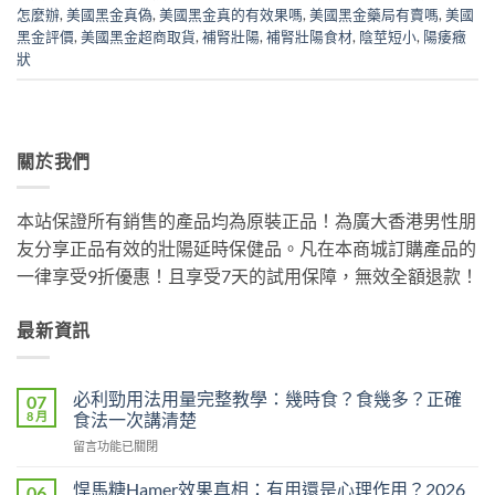
怎麼辦
,
美國黑金真偽
,
美國黑金真的有效果嗎
,
美國黑金藥局有賣嗎
,
美國
黑金評價
,
美國黑金超商取貨
,
補腎壯陽
,
補腎壯陽食材
,
陰莖短小
,
陽痿癥
狀
關於我們
本站保證所有銷售的產品均為原裝正品！為廣大香港男性朋
友分享正品有效的壯陽延時保健品。凡在本商城訂購產品的
一律享受9折優惠！且享受7天的試用保障，無效全額退款！
最新資訊
必利勁用法用量完整教學：幾時食？食幾多？正確
07
8 月
食法一次講清楚
在
留言功能已關閉
〈必
利
悍馬糖Hamer效果真相：有用還是心理作用？2026
06