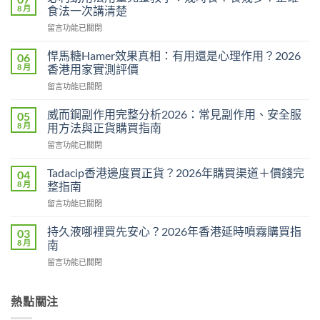
8 月
食法一次講清楚
在
留言功能已關閉
〈必
利
悍馬糖Hamer效果真相：有用還是心理作用？2026
06
勁
8 月
香港用家實測評價
用
在
留言功能已關閉
法
〈悍
用
馬
量
威而鋼副作用完整分析2026：常見副作用、安全服
05
糖
完
8 月
用方法與正貨購買指南
Hamer
整
在
留言功能已關閉
效
教
〈威
果
學：
而
真
Tadacip香港邊度買正貨？2026年購買渠道＋價錢完
04
幾
鋼
相：
8 月
整指南
時
副
有
食？
在
留言功能已關閉
作
用
食
〈Tadacip
用
還
幾
香
完
持久液哪裡買先安心？2026年香港延時噴霧購買指
03
是
多？
港
整
8 月
南
心
正
邊
分
理
確
在
留言功能已關閉
度
析
作
食
〈持
買
2026：
用？
法
久
正
常
2026
一
液
熱點關注
貨？
見
香
次
哪
2026
副
港
講