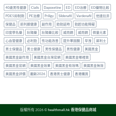
裡
年
作
用
清
買
購
用、
40歲男性健康
Cialis
Dapoxetine
ED
ED治療
ED藥物比較
家
楚〉
先
買
安
實
中
安
渠
全
PDE5抑制劑
PE治療
Priligy
Sildenafil
Vardenafil
他達拉非
測
心？
道
服
評
2026
＋
保健品
前列腺健康
副作用
助勃延時
勃起功能障礙
用
價〉
年
價
方
中
香
印度學名藥
壯陽藥
壯陽藥比較
威而鋼
威而鋼
微量元素
錢
法
港
完
與
延
心血管健康
必利勁
性功能改善
提升睪固酮
早洩
犀利士
整
正
時
指
貨
男士保健品
男士健康
男性保健品
男性健康
美國黑金
噴
南〉
購
霧
中
買
美國黑金副作用
美國黑金台灣官網
美國黑金哪裡買
購
指
買
南〉
美國黑金官網
美國黑金效果
美國黑金有效嗎
美國黑金無效
指
中
南〉
美國黑金評價
翻新2026
香港男士健康
香港購買
中
版權所有 2026 ©
healthmall.hk 香港保健品商城