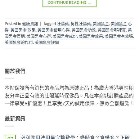
CONTINUE READING
→
Posted in
健康資訊
|
Tagged
壯陽藥
,
男性壯陽藥
,
美國黑金
,
美國黑金 心
得
,
美國黑金 效果
,
美國黑金使用心得
,
美國黑金功效
,
美國黑金哪裡買
,
美
國黑金官網
,
美國黑金心得
,
美國黑金成份
,
美國黑金效果
,
美國黑金有效嗎
,
美國黑金的作用
,
美國黑金評價
關於我們
本站保證所有銷售的產品均為原裝正品！為廣大香港男性朋
友分享正品有效的壯陽延時保健品。凡在本商城訂購產品的
一律享受9折優惠！且享受7天的試用保障，無效全額退款！
最新資訊
必利勁用法用量完整教學：幾時食？食幾多？正確
07