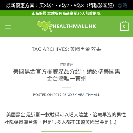
最新優惠方案：买3送1、6送2、9送3（請聯繫客服）
忽略
Skip
正品保證 本站所有商品享受30天無效退款.
to
0
content
TAG ARCHIVES:
美國黑金 效果
健康資訊
美國黑金官方權威產品介紹，請認準美國黑
金台灣唯一官網
POSTED ON
2019-06-30
BY
HEALTHMALL
美國黑金 是近期一款號稱可以增大陰莖，治療早洩的男性
壯陽藥風靡台灣，但是很多人都不知道美國黑金是 […]