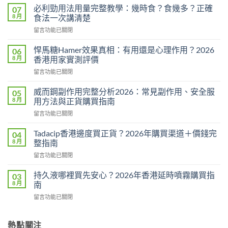
必利勁用法用量完整教學：幾時食？食幾多？正確
07
8 月
食法一次講清楚
在
留言功能已關閉
〈必
利
悍馬糖Hamer效果真相：有用還是心理作用？2026
06
勁
8 月
香港用家實測評價
用
在
留言功能已關閉
法
〈悍
用
馬
量
威而鋼副作用完整分析2026：常見副作用、安全服
05
糖
完
8 月
用方法與正貨購買指南
Hamer
整
在
留言功能已關閉
效
教
〈威
果
學：
而
真
Tadacip香港邊度買正貨？2026年購買渠道＋價錢完
04
幾
鋼
相：
8 月
整指南
時
副
有
食？
在
留言功能已關閉
作
用
食
〈Tadacip
用
還
幾
香
完
持久液哪裡買先安心？2026年香港延時噴霧購買指
03
是
多？
港
整
8 月
南
心
正
邊
分
理
確
在
留言功能已關閉
度
析
作
食
〈持
買
2026：
用？
法
久
正
常
2026
一
液
熱點關注
貨？
見
香