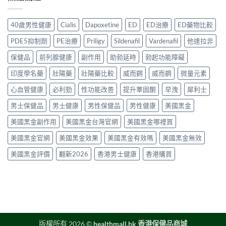
次
哪
2026
副
港
講
裡
年
作
用
清
買
購
用、
40歲男性健康
Cialis
Dapoxetine
ED
ED治療
ED藥物比較
家
楚〉
先
買
安
實
中
安
渠
全
PDE5抑制劑
PE治療
Priligy
Sildenafil
Vardenafil
他達拉非
測
心？
道
服
評
2026
＋
保健品
前列腺健康
副作用
助勃延時
勃起功能障礙
用
價〉
年
價
方
中
香
印度學名藥
壯陽藥
壯陽藥比較
威而鋼
威而鋼
微量元素
錢
法
港
完
與
延
心血管健康
必利勁
性功能改善
提升睪固酮
早洩
犀利士
整
正
時
指
貨
男士保健品
男士健康
男性保健品
男性健康
美國黑金
噴
南〉
購
霧
中
買
美國黑金副作用
美國黑金台灣官網
美國黑金哪裡買
購
指
買
南〉
美國黑金官網
美國黑金效果
美國黑金有效嗎
美國黑金無效
指
中
南〉
美國黑金評價
翻新2026
香港男士健康
香港購買
中
版權所有 2026 ©
healthmall.hk 香港保健品商城