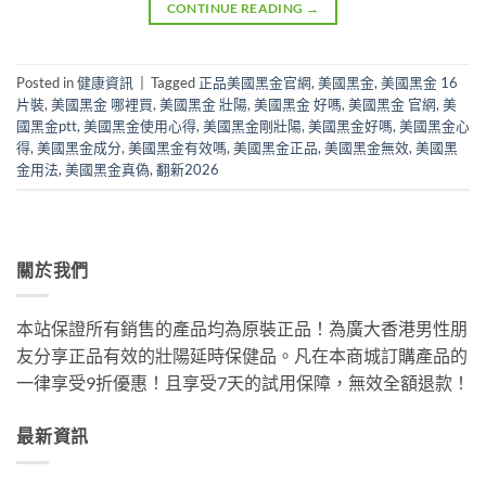
CONTINUE READING
→
Posted in
健康資訊
|
Tagged
正品美國黑金官網
,
美國黑金
,
美國黑金 16
片裝
,
美國黑金 哪裡買
,
美國黑金 壯陽
,
美國黑金 好嗎
,
美國黑金 官網
,
美
國黑金ptt
,
美國黑金使用心得
,
美國黑金剛壯陽
,
美國黑金好嗎
,
美國黑金心
得
,
美國黑金成分
,
美國黑金有效嗎
,
美國黑金正品
,
美國黑金無效
,
美國黑
金用法
,
美國黑金真偽
,
翻新2026
關於我們
本站保證所有銷售的產品均為原裝正品！為廣大香港男性朋
友分享正品有效的壯陽延時保健品。凡在本商城訂購產品的
一律享受9折優惠！且享受7天的試用保障，無效全額退款！
最新資訊