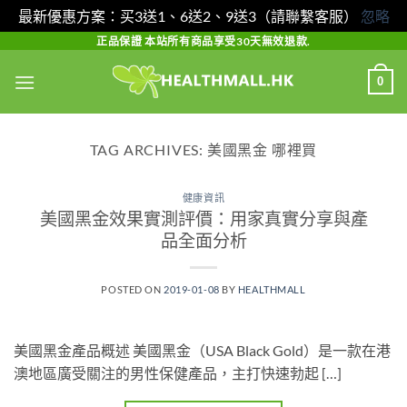
最新優惠方案：买3送1、6送2、9送3（請聯繫客服）
忽略
Skip
正品保證 本站所有商品享受30天無效退款.
to
0
content
TAG ARCHIVES:
美國黑金 哪裡買
健康資訊
美國黑金效果實測評價：用家真實分享與產
品全面分析
POSTED ON
2019-01-08
BY
HEALTHMALL
美國黑金產品概述 美國黑金（USA Black Gold）是一款在港
澳地區廣受關注的男性保健產品，主打快速勃起 […]