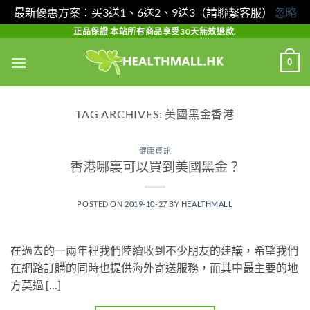
最新優惠方案：买3送1、6送2、9送3（請聯繫客服）
忽略
Skip
正品保證 本站所有商品享受30天無效退款.
to
0
content
TAG ARCHIVES:
美國黑金香港
健康資訊
香港哪裏可以買到美國黑金？
POSTED ON
2019-10-27
BY
HEALTHMALL
在過去的一兩年裡我們陸續收到不少朋友的建議，希望我們
在網路訂購的同時也提供海外寄送服務，而其中最主要的地
方莫過 […]