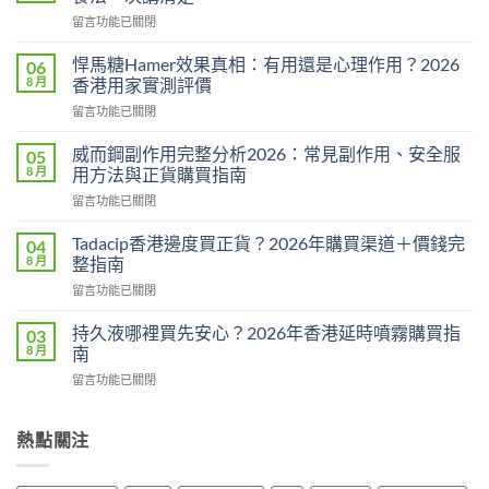
在
留言功能已關閉
〈必
利
悍馬糖Hamer效果真相：有用還是心理作用？2026
06
勁
8 月
香港用家實測評價
用
在
留言功能已關閉
法
〈悍
用
馬
量
威而鋼副作用完整分析2026：常見副作用、安全服
05
糖
完
8 月
用方法與正貨購買指南
Hamer
整
在
留言功能已關閉
效
教
〈威
果
學：
而
真
Tadacip香港邊度買正貨？2026年購買渠道＋價錢完
04
幾
鋼
相：
8 月
整指南
時
副
有
食？
在
留言功能已關閉
作
用
食
〈Tadacip
用
還
幾
香
完
持久液哪裡買先安心？2026年香港延時噴霧購買指
03
是
多？
港
整
8 月
南
心
正
邊
分
理
確
在
留言功能已關閉
度
析
作
食
〈持
買
2026：
用？
法
久
正
常
2026
一
液
熱點關注
貨？
見
香
次
哪
2026
副
港
講
裡
年
作
用
清