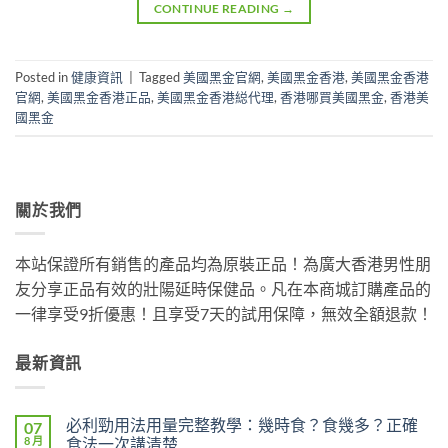
CONTINUE READING
→
Posted in
健康資訊
|
Tagged
美國黑金官網
,
美國黑金香港
,
美國黑金香港
官網
,
美國黑金香港正品
,
美國黑金香港縂代理
,
香港哪買美國黑金
,
香港美
國黑金
關於我們
本站保證所有銷售的產品均為原裝正品！為廣大香港男性朋
友分享正品有效的壯陽延時保健品。凡在本商城訂購產品的
一律享受9折優惠！且享受7天的試用保障，無效全額退款！
最新資訊
必利勁用法用量完整教學：幾時食？食幾多？正確
07
8 月
食法一次講清楚