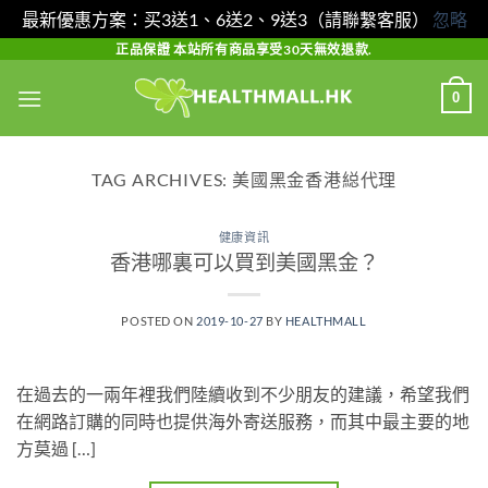
最新優惠方案：买3送1、6送2、9送3（請聯繫客服）
忽略
Skip
正品保證 本站所有商品享受30天無效退款.
to
0
content
TAG ARCHIVES:
美國黑金香港縂代理
健康資訊
香港哪裏可以買到美國黑金？
POSTED ON
2019-10-27
BY
HEALTHMALL
在過去的一兩年裡我們陸續收到不少朋友的建議，希望我們
在網路訂購的同時也提供海外寄送服務，而其中最主要的地
方莫過 […]