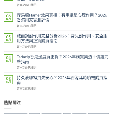
在
留言功能已關閉
〈必
利
悍馬糖Hamer效果真相：有用還是心理作用？2026
06
勁
8 月
香港用家實測評價
用
在
留言功能已關閉
法
〈悍
用
馬
量
威而鋼副作用完整分析2026：常見副作用、安全服
05
糖
完
8 月
用方法與正貨購買指南
Hamer
整
在
留言功能已關閉
效
教
〈威
果
學：
而
真
Tadacip香港邊度買正貨？2026年購買渠道＋價錢完
04
幾
鋼
相：
8 月
整指南
時
副
有
食？
在
留言功能已關閉
作
用
食
〈Tadacip
用
還
幾
香
完
持久液哪裡買先安心？2026年香港延時噴霧購買指
03
是
多？
港
整
8 月
南
心
正
邊
分
理
確
在
留言功能已關閉
度
析
作
食
〈持
買
2026：
用？
法
久
正
常
2026
一
液
熱點關注
貨？
見
香
次
哪
2026
副
港
講
裡
年
作
用
清