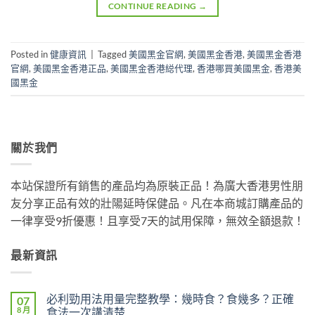
CONTINUE READING
→
Posted in
健康資訊
|
Tagged
美國黑金官網
,
美國黑金香港
,
美國黑金香港
官網
,
美國黑金香港正品
,
美國黑金香港縂代理
,
香港哪買美國黑金
,
香港美
國黑金
關於我們
本站保證所有銷售的產品均為原裝正品！為廣大香港男性朋
友分享正品有效的壯陽延時保健品。凡在本商城訂購產品的
一律享受9折優惠！且享受7天的試用保障，無效全額退款！
最新資訊
必利勁用法用量完整教學：幾時食？食幾多？正確
07
8 月
食法一次講清楚