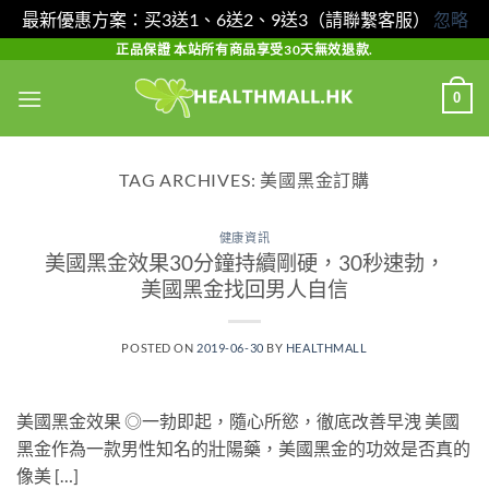
最新優惠方案：买3送1、6送2、9送3（請聯繫客服）
忽略
Skip
正品保證 本站所有商品享受30天無效退款.
to
0
content
TAG ARCHIVES:
美國黑金訂購
健康資訊
美國黑金效果30分鐘持續剛硬，30秒速勃，
美國黑金找回男人自信
POSTED ON
2019-06-30
BY
HEALTHMALL
美國黑金效果 ◎一勃即起，隨心所慾，徹底改善早洩 美國
黑金作為一款男性知名的壯陽藥，美國黑金的功效是否真的
像美 […]