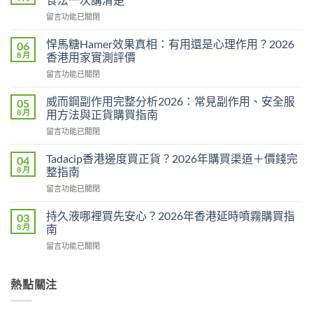
在
留言功能已關閉
〈必
利
悍馬糖Hamer效果真相：有用還是心理作用？2026
06
勁
8 月
香港用家實測評價
用
在
留言功能已關閉
法
〈悍
用
馬
量
威而鋼副作用完整分析2026：常見副作用、安全服
05
糖
完
8 月
用方法與正貨購買指南
Hamer
整
在
留言功能已關閉
效
教
〈威
果
學：
而
真
Tadacip香港邊度買正貨？2026年購買渠道＋價錢完
04
幾
鋼
相：
8 月
整指南
時
副
有
食？
在
留言功能已關閉
作
用
食
〈Tadacip
用
還
幾
香
完
持久液哪裡買先安心？2026年香港延時噴霧購買指
03
是
多？
港
整
8 月
南
心
正
邊
分
理
確
在
留言功能已關閉
度
析
作
食
〈持
買
2026：
用？
法
久
正
常
2026
一
液
熱點關注
貨？
見
香
次
哪
2026
副
港
講
裡
年
作
用
清