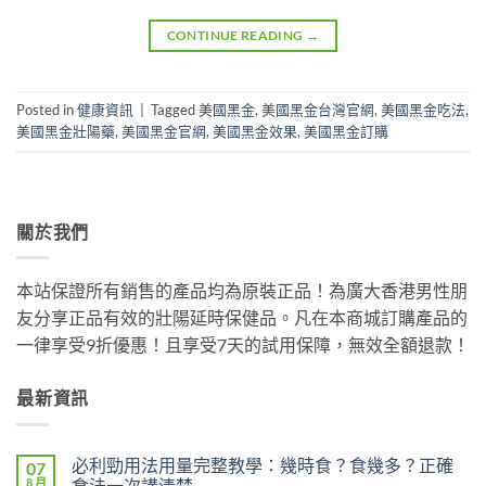
CONTINUE READING
→
Posted in
健康資訊
|
Tagged
美國黑金
,
美國黑金台灣官網
,
美國黑金吃法
,
美國黑金壯陽藥
,
美國黑金官網
,
美國黑金效果
,
美國黑金訂購
關於我們
本站保證所有銷售的產品均為原裝正品！為廣大香港男性朋
友分享正品有效的壯陽延時保健品。凡在本商城訂購產品的
一律享受9折優惠！且享受7天的試用保障，無效全額退款！
最新資訊
必利勁用法用量完整教學：幾時食？食幾多？正確
07
8 月
食法一次講清楚