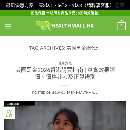
最新優惠方案：买3送1、6送2、9送3（請聯繫客服）
忽略
Skip
正品保證 本站所有商品享受30天無效退款.
to
0
content
TAG ARCHIVES:
美國黑金總代理
健康資訊
美國黑金2026香港購買指南 | 真實效果評
價、價格參考及正貨辨別
POSTED ON
2019-01-19
BY
HEALTHMALL
19
1 月