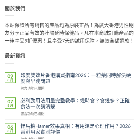
關於我們
本站保證所有銷售的產品均為原裝正品！為廣大香港男性朋
友分享正品有效的壯陽延時保健品。凡在本商城訂購產品的
一律享受9折優惠！且享受7天的試用保障，無效全額退款！
最新資訊
印度雙效片香港購買指南2026：一粒藥同時解決硬
09
8 月
度與早洩問題
在
留言功能已關閉
〈印
度
必利勁用法用量完整教學：幾時食？食幾多？正確
07
雙
8 月
食法一次講清楚
效
在
留言功能已關閉
片
〈必
香
利
港
悍馬糖Hamer效果真相：有用還是心理作用？2026
06
勁
購
8 月
香港用家實測評價
用
買
在