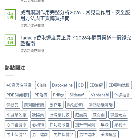
留言功能已關閉
法
指
〈悍
用
南
馬
量
威而鋼副作用完整分析2026：常見副作用、安全服
05
2026：
糖
完
8 月
用方法與正貨購買指南
一
Hamer
整
粒
在
留言功能已關閉
效
教
藥
〈威
果
學：
同
而
真
Tadacip香港邊度買正貨？2026年購買渠道＋價錢完
04
幾
時
鋼
相：
8 月
整指南
時
解
副
有
食？
決
在
留言功能已關閉
作
用
食
硬
〈Tadacip
用
還
幾
度
香
完
是
多？
與
港
熱點關注
整
心
正
早
邊
分
理
確
洩
度
析
作
食
問
買
2026：
用？
40歲男性健康
Cialis
Dapoxetine
ED
ED治療
ED藥物比較
法
題〉
正
常
2026
一
中
貨？
見
香
PDE5抑制劑
PE治療
Priligy
Sildenafil
Vardenafil
他達拉非
次
2026
副
港
講
年
作
保健品
前列腺健康
副作用
助勃延時
勃起功能障礙
用
清
購
用、
家
楚〉
買
印度學名藥
壯陽藥
壯陽藥比較
威而鋼
威而鋼
微量元素
安
實
中
渠
全
測
道
心血管健康
必利勁
性功能改善
提升睪固酮
早洩
犀利士
服
評
＋
用
價〉
男士保健品
男士健康
男性保健品
男性健康
美國黑金
價
方
中