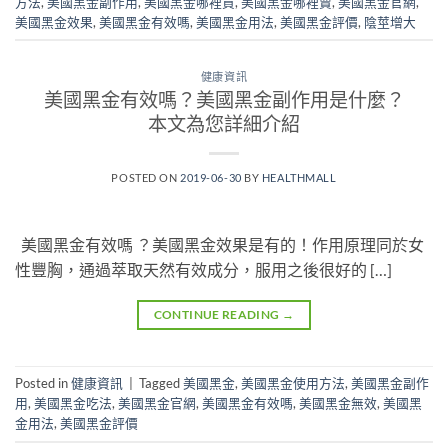
方法
,
美國黑金副作用
,
美國黑金哪裡買
,
美國黑金哪裡賣
,
美國黑金官網
,
美國黑金效果
,
美國黑金有效嗎
,
美國黑金用法
,
美國黑金評價
,
陰莖增大
健康資訊
美國黑金有效嗎？美國黑金副作用是什麼？
本文為您詳細介紹
POSTED ON
2019-06-30
BY
HEALTHMALL
美國黑金有效嗎 ？美國黑金效果是有的！作用原理同於女
性豐胸，通過萃取天然有效成分，服用之後很好的 […]
CONTINUE READING
→
Posted in
健康資訊
|
Tagged
美國黑金
,
美國黑金使用方法
,
美國黑金副作
用
,
美國黑金吃法
,
美國黑金官網
,
美國黑金有效嗎
,
美國黑金無效
,
美國黑
金用法
,
美國黑金評價