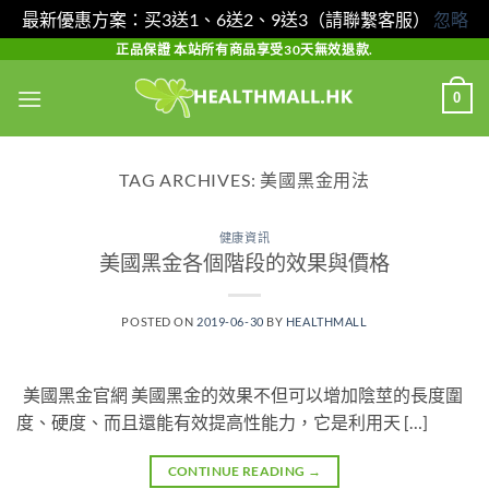
最新優惠方案：买3送1、6送2、9送3（請聯繫客服）
忽略
Skip
正品保證 本站所有商品享受30天無效退款.
to
0
content
TAG ARCHIVES:
美國黑金用法
健康資訊
美國黑金各個階段的效果與價格
POSTED ON
2019-06-30
BY
HEALTHMALL
美國黑金官網 美國黑金的效果不但可以增加陰莖的長度圍
度、硬度、而且還能有效提高性能力，它是利用天 […]
CONTINUE READING
→