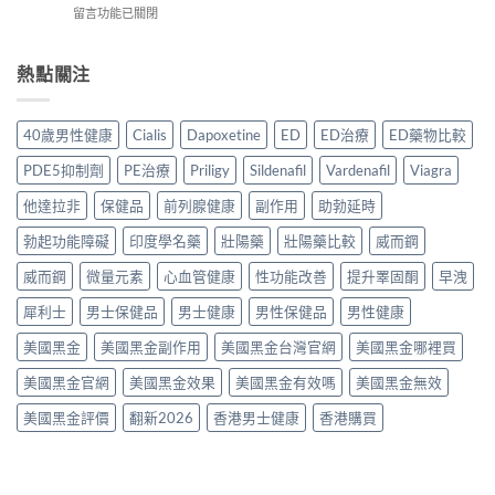
副
港
在
留言功能已關閉
裡
年
作
用
〈必
買
購
用、
家
利
先
買
安
實
勁
熱點關注
安
渠
全
測
與
心？
道
服
評
其
2026
＋
用
價〉
他
年
價
40歲男性健康
Cialis
Dapoxetine
ED
ED治療
ED藥物比較
方
中
早
香
錢
法
洩
港
完
PDE5抑制劑
PE治療
Priligy
Sildenafil
Vardenafil
Viagra
與
藥
延
整
正
物
時
他達拉非
保健品
前列腺健康
副作用
助勃延時
指
貨
比
噴
南〉
購
較
勃起功能障礙
印度學名藥
壯陽藥
壯陽藥比較
威而鋼
霧
中
買
2026：
購
指
口
威而鋼
微量元素
心血管健康
性功能改善
提升睪固酮
早洩
買
南〉
服
指
中
犀利士
男士保健品
男士健康
男性保健品
男性健康
藥、
南〉
噴
中
美國黑金
美國黑金副作用
美國黑金台灣官網
美國黑金哪裡買
劑、
雙
美國黑金官網
美國黑金效果
美國黑金有效嗎
美國黑金無效
效
片
美國黑金評價
翻新2026
香港男士健康
香港購買
點
樣
揀？〉
中