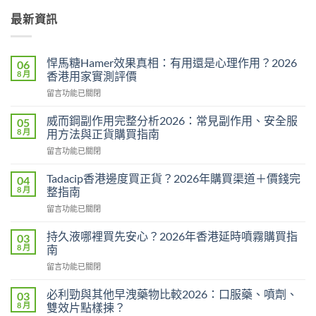
最新資訊
悍馬糖Hamer效果真相：有用還是心理作用？2026
06
8 月
香港用家實測評價
在
留言功能已關閉
〈悍
馬
威而鋼副作用完整分析2026：常見副作用、安全服
05
糖
8 月
用方法與正貨購買指南
Hamer
在
留言功能已關閉
效
〈威
果
而
真
Tadacip香港邊度買正貨？2026年購買渠道＋價錢完
04
鋼
相：
8 月
整指南
副
有
在
留言功能已關閉
作
用
〈Tadacip
用
還
香
完
持久液哪裡買先安心？2026年香港延時噴霧購買指
03
是
港
整
8 月
南
心
邊
分
理
在
留言功能已關閉
度
析
作
〈持
買
2026：
用？
久
正
必利勁與其他早洩藥物比較2026：口服藥、噴劑、
03
常
2026
液
貨？
8 月
雙效片點樣揀？
見
香
哪
2026