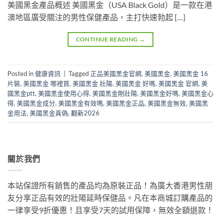
美國黑金產品概述 美國黑金（USA Black Gold）是一款在港
澳地區廣受關注的男性保健產品，主打快速勃起 […]
CONTINUE READING
→
Posted in
健康資訊
|
Tagged
正品美國黑金官網
,
美國黑金
,
美國黑金 16
片裝
,
美國黑金 哪裡買
,
美國黑金 壯陽
,
美國黑金 好嗎
,
美國黑金 官網
,
美
國黑金ptt
,
美國黑金使用心得
,
美國黑金剛壯陽
,
美國黑金好嗎
,
美國黑金心
得
,
美國黑金成分
,
美國黑金有效嗎
,
美國黑金正品
,
美國黑金無效
,
美國黑
金用法
,
美國黑金真偽
,
翻新2026
關於我們
本站保證所有銷售的產品均為原裝正品！為廣大香港男性朋
友分享正品有效的壯陽延時保健品。凡在本商城訂購產品的
一律享受9折優惠！且享受7天的試用保障，無效全額退款！