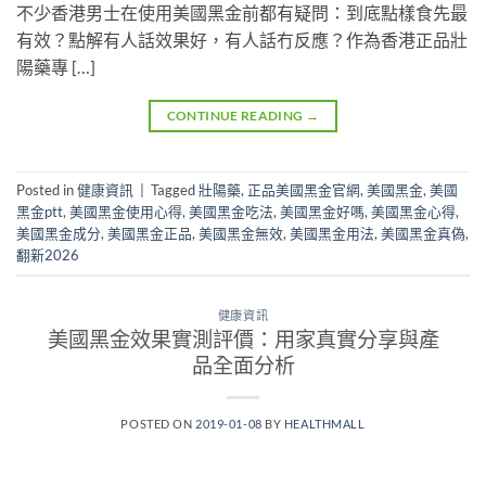
不少香港男士在使用美國黑金前都有疑問：到底點樣食先最
有效？點解有人話效果好，有人話冇反應？作為香港正品壯
陽藥專 […]
CONTINUE READING
→
Posted in
健康資訊
|
Tagged
壯陽藥
,
正品美國黑金官網
,
美國黑金
,
美國
黑金ptt
,
美國黑金使用心得
,
美國黑金吃法
,
美國黑金好嗎
,
美國黑金心得
,
美國黑金成分
,
美國黑金正品
,
美國黑金無效
,
美國黑金用法
,
美國黑金真偽
,
翻新2026
健康資訊
美國黑金效果實測評價：用家真實分享與產
品全面分析
POSTED ON
2019-01-08
BY
HEALTHMALL