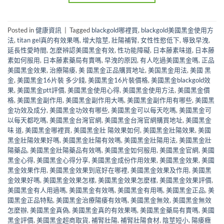
Posted in
健康資訊
|
Tagged
blackgold哪裡買
,
blackgold美國黑金使用方
法
,
titan gel真的有效果嗎
,
增大陰莖
,
壯陽補腎
,
女性性慾低下
,
導致早洩
,
延長性愛時間
,
怎麼辨認美國黑金有效
,
性功能障礙
,
日本藤素味道
,
日本藤
素如何服用
,
日本藤素藥局有賣嗎
,
早洩的原因
,
有人吃過美國黑金嗎
,
正品
美國黑金效果
,
治療陽痿
,
美 國黑金正品購買地址
,
美国黑金用法
,
美國 黑
金
,
美國黑金16片裝 多少錢
,
美國黑金16片裝價格
,
美國黑金blackgold效
果
,
美國黑金ptt評價
,
美國黑金使用心得
,
美國黑金使用方法
,
美國黑金價
格
,
美國黑金副作用
,
美國黑金副作用大嗎
,
美國黑金副作用有哪些
,
美國黑
金功效及成分
,
美國黑金功效有哪些
,
美國黑金可以每天吃嗎
,
美國黑金可
以每天都吃嗎
,
美國黑金台灣官網
,
美國黑金台灣官網購買地址
,
美國黑金
味 道
,
美國黑金哪裡買
,
美國黑金壯 陽效果如何
,
美國黑金壯陽效果
,
美國
黑金壯陽效果好嗎
,
美國黑金壯陽有效嗎
,
美國黑金壯陽用法
,
美國黑金壯
陽藥品
,
美國黑金壯陽藥品有效嗎
,
美國黑金如何服用
,
美國黑金官網
,
美國
黑金心得
,
美國黑金心得分享
,
美國黑金成份作用效果
,
美國黑金效果
,
美國
黑金效果作用
,
美國黑金效果到底好在哪裡
,
美國黑金效果及作用
,
美國黑
金效果好嗎
,
美國黑金效果怎樣
,
美國黑金效果怎麼樣
,
美國黑金效果評價
,
美國黑金有人用過嗎
,
美國黑金有效嗎
,
美國黑金有用嗎
,
美國黑金正品
,
美
國黑金正品特點
,
美國黑金治療陽痿有效嗎
,
美國黑金無效
,
美國黑金無效
怎麼辦
,
美國黑金真偽
,
美國黑金真的有效果嗎
,
美國黑金藥局有賣嗎
,
美國
黑金評價
,
美國黑金超商取貨
,
補腎壯陽
,
補腎壯陽食材
,
陰莖短小
,
陽痿癥