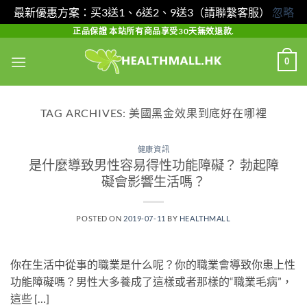
最新優惠方案：买3送1、6送2、9送3（請聯繫客服）
忽略
Skip
正品保證 本站所有商品享受30天無效退款.
to
0
content
TAG ARCHIVES:
美國黑金效果到底好在哪裡
健康資訊
是什麼導致男性容易得性功能障礙？ 勃起障
礙會影響生活嗎？
POSTED ON
2019-07-11
BY
HEALTHMALL
你在生活中從事的職業是什么呢？你的職業會導致你患上性
功能障礙嗎？男性大多養成了這樣或者那樣的“職業毛病”，
這些 […]