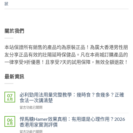
狀
關於我們
本站保證所有銷售的產品均為原裝正品！為廣大香港男性朋
友分享正品有效的壯陽延時保健品。凡在本商城訂購產品的
一律享受9折優惠！且享受7天的試用保障，無效全額退款！
最新資訊
必利勁用法用量完整教學：幾時食？食幾多？正確
07
8 月
食法一次講清楚
在
留言功能已關閉
〈必
利
悍馬糖Hamer效果真相：有用還是心理作用？2026
06
勁
8 月
香港用家實測評價
用
在
留言功能已關閉
法