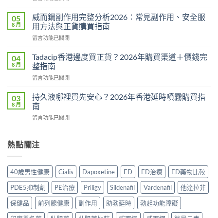
〈悍
用
馬
量
威而鋼副作用完整分析2026：常見副作用、安全服
05
糖
完
8 月
用方法與正貨購買指南
Hamer
整
在
留言功能已關閉
效
教
〈威
果
學：
而
真
Tadacip香港邊度買正貨？2026年購買渠道＋價錢完
04
幾
鋼
相：
8 月
整指南
時
副
有
食？
在
留言功能已關閉
作
用
食
〈Tadacip
用
還
幾
香
完
持久液哪裡買先安心？2026年香港延時噴霧購買指
03
是
多？
港
整
8 月
南
心
正
邊
分
理
確
在
留言功能已關閉
度
析
作
食
〈持
買
2026：
用？
法
久
正
常
2026
一
液
熱點關注
貨？
見
香
次
哪
2026
副
港
講
裡
年
作
用
清
買
購
用、
40歲男性健康
Cialis
Dapoxetine
ED
ED治療
ED藥物比較
家
楚〉
先
買
安
實
中
安
渠
全
PDE5抑制劑
PE治療
Priligy
Sildenafil
Vardenafil
他達拉非
測
心？
道
服
評
2026
＋
保健品
前列腺健康
副作用
助勃延時
勃起功能障礙
用
價〉
年
價
方
中
香
錢