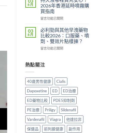
03
用？
港
分
8 月
2026年香港延時噴霧購
2026
邊
析
買指南
香
度
2026：
在
港
買
留言功能已關閉
常
〈持
用
正
見
久
家
貨？
副
必利勁與其他早洩藥物
03
液
實
2026
作
8 月
比較2026：口服藥、噴
哪
測
年
用、
劑、雙效片點樣揀？
裡
評
購
安
在
買
留言功能已關閉
價〉
買
全
〈必
先
中
渠
服
利
安
道
用
勁
心？
熱點關注
＋
方
與
2026
價
法
其
年
錢
與
他
香
完
正
40歲男性健康
Cialis
早
港
整
貨
洩
延
指
購
Dapoxetine
ED
ED治療
藥
時
南〉
買
物
噴
中
指
ED藥物比較
PDE5抑制劑
比
霧
南〉
較
購
PE治療
Priligy
Sildenafil
中
2026：
買
口
Vardenafil
Viagra
他達拉非
指
服
南〉
保健品
前列腺健康
副作用
藥、
中