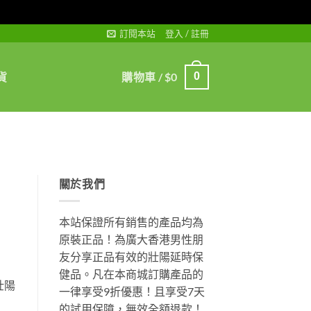
訂閱本站
登入 / 註冊
貨
購物車 /
$
0
0
關於我們
本站保證所有銷售的產品均為
原裝正品！為廣大香港男性朋
友分享正品有效的壯陽延時保
健品。凡在本商城訂購產品的
壯陽
一律享受9折優惠！且享受7天
的試用保障，無效全額退款！