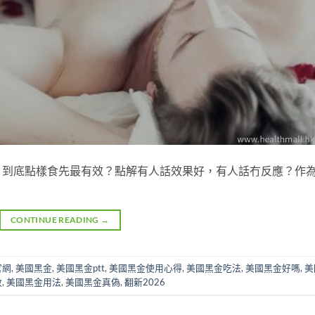
：到底點樣食先最有效？點解有人話效果好，有人話冇反應？作
CONTINUE READING
→
官網
,
美國黑金
,
美國黑金ptt
,
美國黑金使用心得
,
美國黑金吃法
,
美國黑金好嗎
,
美
效
,
美國黑金用法
,
美國黑金真偽
,
翻新2026