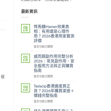
最新資訊
悍馬糖Hamer效果真
06
8 月
相：有用還是心理作
用？2026香港用家實測
評價
在
留言功能已關閉
〈悍
馬
威而鋼副作用完整分析
05
糖
8 月
2026：常見副作用、安
Hamer
全服用方法與正貨購買
效
指南
果
真
，促
在
留言功能已關閉
相：
〈威
有
而
Tadacip香港邊度買正
04
用
鋼
8 月
貨？2026年購買渠道＋
還
副
價錢完整指南
是
作
心
在
用
留言功能已關閉
理
〈Tadacip
完
作
香
整
持久液哪裡買先安心？