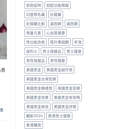
噴
助勃延時
勃起功能障礙
劑、
雙
印度學名藥
壯陽藥
效
片
壯陽藥比較
威而鋼
威而鋼
點
樣
微量元素
心血管健康
揀？〉
中
性功能改善
提升睪固酮
早洩
犀利士
男士保健品
男士健康
男性保健品
男性健康
為香
美國黑金
美國黑金副作用
美國黑金台灣官網
美國黑金哪裡買
美國黑金官網
美國黑金效果
美國黑金有效嗎
美國黑金無效
美國黑金評價
國
翻新2026
香港男士健康
香港購買