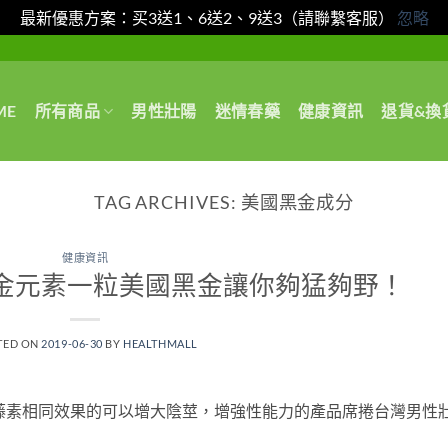
最新優惠方案：买3送1、6送2、9送3（請聯繫客服）
忽略
ME
所有商品
男性壯陽
迷情春藥
健康資訊
退貨&換
TAG ARCHIVES:
美國黑金成分
健康資訊
金元素一粒美國黑金讓你夠猛夠野！
TED ON
2019-06-30
BY
HEALTHMALL
藤素相同效果的可以增大陰莖，增強性能力的產品席捲台灣男性