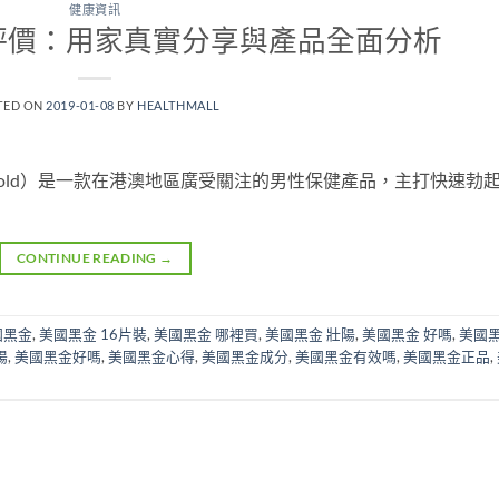
健康資訊
評價：用家真實分享與產品全面分析
TED ON
2019-01-08
BY
HEALTHMALL
k Gold）是一款在港澳地區廣受關注的男性保健產品，主打快速勃
CONTINUE READING
→
國黑金
,
美國黑金 16片裝
,
美國黑金 哪裡買
,
美國黑金 壯陽
,
美國黑金 好嗎
,
美國
陽
,
美國黑金好嗎
,
美國黑金心得
,
美國黑金成分
,
美國黑金有效嗎
,
美國黑金正品
,