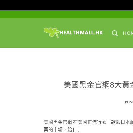
Skip
to
content
HO
美國黑金官網8大黃
POS
美國黑金官網 在美國正流行著一款跟日本
藥的市場，給 […]