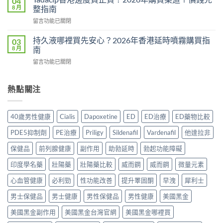
04
鋼
相：
8 月
整指南
時
副
有
食？
在
留言功能已關閉
作
用
食
〈Tadacip
用
還
幾
香
完
持久液哪裡買先安心？2026年香港延時噴霧購買指
03
是
多？
港
整
8 月
南
心
正
邊
分
理
確
在
留言功能已關閉
度
析
作
食
〈持
買
2026：
用？
法
久
正
常
2026
一
液
熱點關注
貨？
見
香
次
哪
2026
副
港
講
裡
年
作
用
清
買
購
用、
40歲男性健康
Cialis
Dapoxetine
ED
ED治療
ED藥物比較
家
楚〉
先
買
安
實
中
安
渠
全
PDE5抑制劑
PE治療
Priligy
Sildenafil
Vardenafil
他達拉非
測
心？
道
服
評
2026
＋
保健品
前列腺健康
副作用
助勃延時
勃起功能障礙
用
價〉
年
價
方
中
香
印度學名藥
壯陽藥
壯陽藥比較
威而鋼
威而鋼
微量元素
錢
法
港
完
與
延
心血管健康
必利勁
性功能改善
提升睪固酮
早洩
犀利士
整
正
時
指
貨
男士保健品
男士健康
男性保健品
男性健康
美國黑金
噴
南〉
購
霧
中
買
美國黑金副作用
美國黑金台灣官網
美國黑金哪裡買
購
指
買