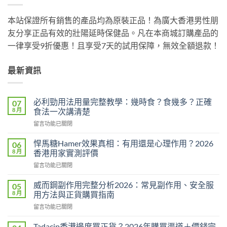
本站保證所有銷售的產品均為原裝正品！為廣大香港男性朋
友分享正品有效的壯陽延時保健品。凡在本商城訂購產品的
一律享受9折優惠！且享受7天的試用保障，無效全額退款！
最新資訊
必利勁用法用量完整教學：幾時食？食幾多？正確
07
8 月
食法一次講清楚
在
留言功能已關閉
〈必
利
悍馬糖Hamer效果真相：有用還是心理作用？2026
06
勁
8 月
香港用家實測評價
用
在
留言功能已關閉
法
〈悍
用
馬
量
威而鋼副作用完整分析2026：常見副作用、安全服
05
糖
完
8 月
用方法與正貨購買指南
Hamer
整
在
留言功能已關閉
效
教
〈威
果
學：
而
真
Tadacip香港邊度買正貨？2026年購買渠道＋價錢完
幾