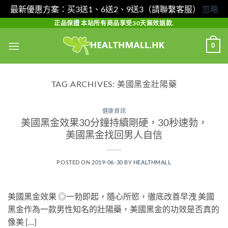
最新優惠方案：买3送1、6送2、9送3（請聯繫客服）
忽略
Skip
正品保證 本站所有商品享受30天無效退款.
to
0
content
TAG ARCHIVES:
美國黑金壯陽藥
健康資訊
美國黑金效果30分鐘持續剛硬，30秒速勃，
美國黑金找回男人自信
POSTED ON
2019-06-30
BY
HEALTHMALL
美國黑金效果 ◎一勃即起，隨心所慾，徹底改善早洩 美國
黑金作為一款男性知名的壯陽藥，美國黑金的功效是否真的
像美 […]