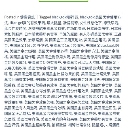
Posted in
健康資訊
|
Tagged
blackgold哪裡買
,
blackgold美國黑金使用方
法
,
titan gel真的有效果嗎
,
增大陰莖
,
壯陽補腎
,
女性性慾低下
,
導致早洩
,
延長性愛時間
,
怎麼辨認美國黑金有效
,
性功能障礙
,
日本藤素味道
,
日本藤
素如何服用
,
日本藤素藥局有賣嗎
,
早洩的原因
,
有人吃過美國黑金嗎
,
正品
美國黑金效果
,
治療陽痿
,
美 國黑金正品購買地址
,
美国黑金用法
,
美國 黑
金
,
美國黑金16片裝 多少錢
,
美國黑金16片裝價格
,
美國黑金blackgold效
果
,
美國黑金ptt評價
,
美國黑金使用心得
,
美國黑金使用方法
,
美國黑金價
格
,
美國黑金副作用
,
美國黑金副作用大嗎
,
美國黑金副作用有哪些
,
美國黑
金功效及成分
,
美國黑金功效有哪些
,
美國黑金可以每天吃嗎
,
美國黑金可
以每天都吃嗎
,
美國黑金台灣官網
,
美國黑金台灣官網購買地址
,
美國黑金
味 道
,
美國黑金哪裡買
,
美國黑金壯 陽效果如何
,
美國黑金壯陽效果
,
美國
黑金壯陽效果好嗎
,
美國黑金壯陽有效嗎
,
美國黑金壯陽用法
,
美國黑金壯
陽藥品
,
美國黑金壯陽藥品有效嗎
,
美國黑金如何服用
,
美國黑金官網
,
美國
黑金心得
,
美國黑金心得分享
,
美國黑金成份作用效果
,
美國黑金效果
,
美國
黑金效果作用
,
美國黑金效果到底好在哪裡
,
美國黑金效果及作用
,
美國黑
金效果好嗎
,
美國黑金效果怎樣
,
美國黑金效果怎麼樣
,
美國黑金效果評價
,
美國黑金有人用過嗎
,
美國黑金有效嗎
,
美國黑金有用嗎
,
美國黑金正品
,
美
國黑金正品特點
,
美國黑金治療陽痿有效嗎
,
美國黑金無效
,
美國黑金無效
怎麼辦
,
美國黑金真偽
,
美國黑金真的有效果嗎
,
美國黑金藥局有賣嗎
,
美國
黑金評價
,
美國黑金超商取貨
,
補腎壯陽
,
補腎壯陽食材
,
陰莖短小
,
陽痿癥