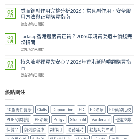
〈悍
用
馬
量
威而鋼副作用完整分析2026：常見副作用、安全服
05
糖
完
8 月
用方法與正貨購買指南
Hamer
整
在
留言功能已關閉
效
教
〈威
果
學：
而
真
Tadacip香港邊度買正貨？2026年購買渠道＋價錢完
04
幾
鋼
相：
8 月
整指南
時
副
有
食？
在
留言功能已關閉
作
用
食
〈Tadacip
用
還
幾
香
完
持久液哪裡買先安心？2026年香港延時噴霧購買指
03
是
多？
港
整
8 月
南
心
正
邊
分
理
確
在
留言功能已關閉
度
析
作
食
〈持
買
2026：
用？
法
久
正
常
2026
一
液
熱點關注
貨？
見
香
次
哪
2026
副
港
講
裡
年
作
用
清
買
購
用、
40歲男性健康
Cialis
Dapoxetine
ED
ED治療
ED藥物比較
家
楚〉
先
買
安
實
中
安
渠
全
PDE5抑制劑
PE治療
Priligy
Sildenafil
Vardenafil
他達拉非
測
心？
道
服
評
2026
＋
保健品
前列腺健康
副作用
助勃延時
勃起功能障礙
用
價〉
年
價
方
中
香
錢