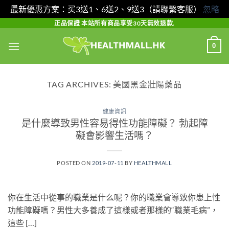
最新優惠方案：买3送1、6送2、9送3（請聯繫客服）
忽略
Skip
正品保證 本站所有商品享受30天無效退款.
to
0
content
TAG ARCHIVES:
美國黑金壯陽藥品
健康資訊
是什麼導致男性容易得性功能障礙？ 勃起障
礙會影響生活嗎？
POSTED ON
2019-07-11
BY
HEALTHMALL
你在生活中從事的職業是什么呢？你的職業會導致你患上性
功能障礙嗎？男性大多養成了這樣或者那樣的“職業毛病”，
這些 […]