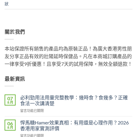
狀
關於我們
本站保證所有銷售的產品均為原裝正品！為廣大香港男性朋
友分享正品有效的壯陽延時保健品。凡在本商城訂購產品的
一律享受9折優惠！且享受7天的試用保障，無效全額退款！
最新資訊
必利勁用法用量完整教學：幾時食？食幾多？正確
07
8 月
食法一次講清楚
在
留言功能已關閉
〈必
利
悍馬糖Hamer效果真相：有用還是心理作用？2026
06
勁
8 月
香港用家實測評價
用
在
留言功能已關閉
法