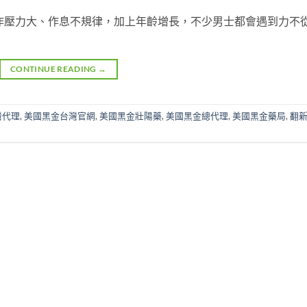
作壓力大、作息不規律，加上年齡增長，不少男士都會遇到力不
CONTINUE READING
→
灣代理
,
美國黑金台灣官網
,
美國黑金壯陽藥
,
美國黑金總代理
,
美國黑金藥局
,
翻