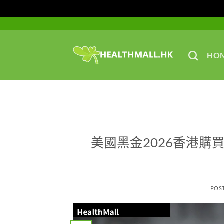
Skip
to
content
HO
美國黑金2026香港購
POS