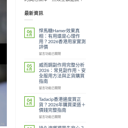
最新資訊
悍馬糖Hamer效果真
06
8 月
相：有用還是心理作
用？2026香港用家實測
評價
在
留言功能已關閉
〈悍
馬
威而鋼副作用完整分析
05
糖
8 月
2026：常見副作用、安
Hamer
全服用方法與正貨購買
效
指南
果
真
在
留言功能已關閉
相：
〈威
有
而
Tadacip香港邊度買正
04
用
鋼
8 月
貨？2026年購買渠道＋
還
副
價錢完整指南
是
作
心
在
用
留言功能已關閉
理
〈Tadacip
完
作
香
整
持久液哪裡買先安心？