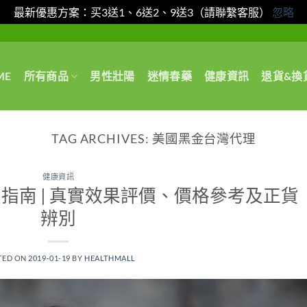
最新優惠方案：买3送1、6送2、9送3（請聯繫客服）
忽略
ME
所有商品
男性壯陽
迷情春藥
健康資訊
退貨&換
TAG ARCHIVES:
美國黑金台灣代理
健康資訊
買指南 | 真實效果評價、價格參考及正貨
辨別
TED ON
2019-01-19
BY
HEALTHMALL