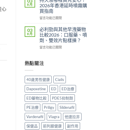
03
用？
港
分
8 月
2026年香港延時噴霧購
從心
2026
邊
析
買指南
香
度
2026：
在
港
買
留言功能已關閉
常
〈持
用
正
見
久
家
貨？
副
必利勁與其他早洩藥物
03
液
實
2026
作
8 月
比較2026：口服藥、噴
哪
測
年
用、
劑、雙效片點樣揀？
裡
評
購
安
在
買
留言功能已關閉
價〉
買
全
新
〈必
先
中
渠
服
利
安
道
用
勁
心？
熱點關注
＋
方
與
2026
價
法
其
年
錢
與
他
香
完
正
40歲男性健康
Cialis
早
港
整
貨
洩
延
指
購
Dapoxetine
ED
ED治療
藥
時
南〉
買
物
噴
中
指
ED藥物比較
PDE5抑制劑
比
霧
南〉
較
購
PE治療
Priligy
Sildenafil
中
2026：
買
口
Vardenafil
Viagra
他達拉非
指
服
南〉
保健品
前列腺健康
副作用
藥、
中