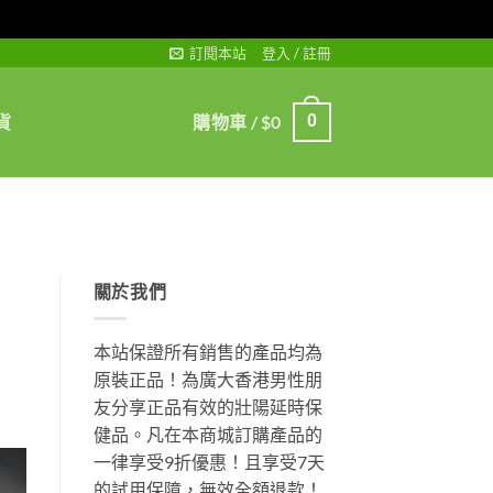
訂閱本站
登入 / 註冊
貨
購物車 /
$
0
0
關於我們
本站保證所有銷售的產品均為
原裝正品！為廣大香港男性朋
友分享正品有效的壯陽延時保
健品。凡在本商城訂購產品的
一律享受9折優惠！且享受7天
的試用保障，無效全額退款！