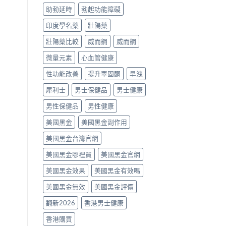
噴
助勃延時
勃起功能障礙
劑、
雙
印度學名藥
壯陽藥
效
片
壯陽藥比較
威而鋼
威而鋼
點
樣
微量元素
心血管健康
揀？〉
中
性功能改善
提升睪固酮
早洩
犀利士
男士保健品
男士健康
男性保健品
男性健康
美國黑金
美國黑金副作用
美國黑金台灣官網
美國黑金哪裡買
美國黑金官網
美國黑金效果
美國黑金有效嗎
美國黑金無效
美國黑金評價
翻新2026
香港男士健康
香港購買