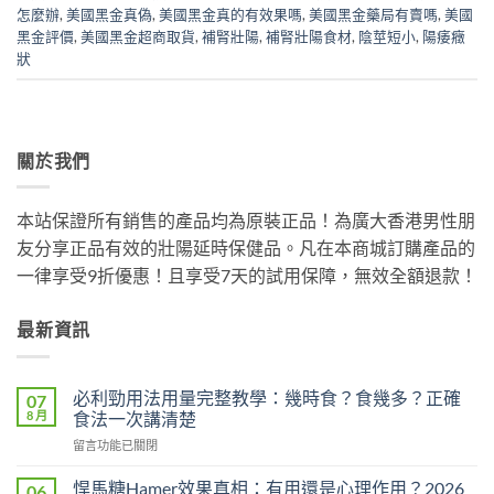
怎麼辦
,
美國黑金真偽
,
美國黑金真的有效果嗎
,
美國黑金藥局有賣嗎
,
美國
黑金評價
,
美國黑金超商取貨
,
補腎壯陽
,
補腎壯陽食材
,
陰莖短小
,
陽痿癥
狀
關於我們
本站保證所有銷售的產品均為原裝正品！為廣大香港男性朋
友分享正品有效的壯陽延時保健品。凡在本商城訂購產品的
一律享受9折優惠！且享受7天的試用保障，無效全額退款！
最新資訊
必利勁用法用量完整教學：幾時食？食幾多？正確
07
8 月
食法一次講清楚
在
留言功能已關閉
〈必
利
悍馬糖Hamer效果真相：有用還是心理作用？2026
06