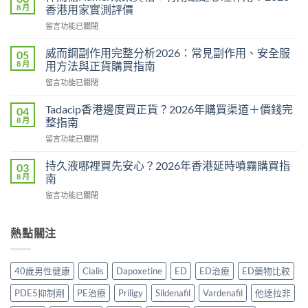
勁
8 月
香港用家實測評價
用
在
留言功能已關閉
法
〈悍
用
馬
量
威而鋼副作用完整分析2026：常見副作用、安全服
05
糖
完
8 月
用方法與正貨購買指南
Hamer
整
在
留言功能已關閉
效
教
〈威
果
學：
而
真
Tadacip香港邊度買正貨？2026年購買渠道＋價錢完
04
幾
鋼
相：
8 月
整指南
時
副
有
食？
在
留言功能已關閉
作
用
食
〈Tadacip
用
還
幾
香
完
持久液哪裡買先安心？2026年香港延時噴霧購買指
03
是
多？
港
整
8 月
南
心
正
邊
分
理
確
在
留言功能已關閉
度
析
作
食
〈持
買
2026：
用？
法
久
正
常
2026
一
液
熱點關注
貨？
見
香
次
哪
2026
副
港
講
裡
年
作
用
清
買
購
用、
40歲男性健康
Cialis
Dapoxetine
ED
ED治療
ED藥物比較
家
楚〉
先
買
安
實
中
安
渠
全
PDE5抑制劑
PE治療
Priligy
Sildenafil
Vardenafil
他達拉非
測
心？
道
服
評