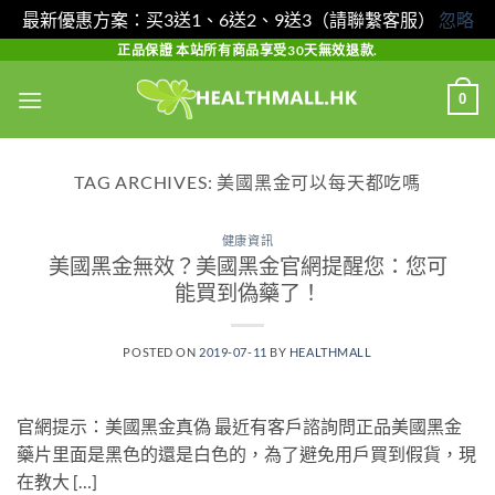
最新優惠方案：买3送1、6送2、9送3（請聯繫客服）
忽略
Skip
正品保證 本站所有商品享受30天無效退款.
to
0
content
TAG ARCHIVES:
美國黑金可以每天都吃嗎
健康資訊
美國黑金無效？美國黑金官網提醒您：您可
能買到偽藥了！
POSTED ON
2019-07-11
BY
HEALTHMALL
官網提示：美國黑金真偽 最近有客戶諮詢問正品美國黑金
藥片里面是黑色的還是白色的，為了避免用戶買到假貨，現
在教大 […]