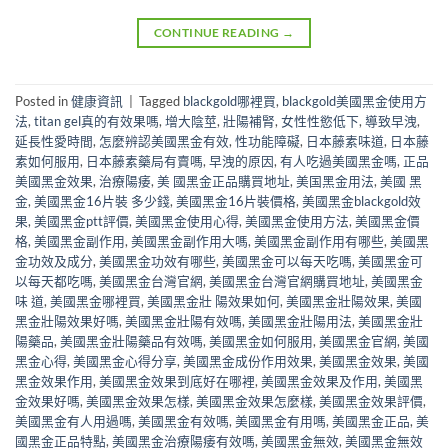
CONTINUE READING
→
Posted in
健康資訊
|
Tagged
blackgold哪裡買
,
blackgold美國黑金使用方
法
,
titan gel真的有效果嗎
,
增大陰莖
,
壯陽補腎
,
女性性慾低下
,
導致早洩
,
延長性愛時間
,
怎麼辨認美國黑金有效
,
性功能障礙
,
日本藤素味道
,
日本藤
素如何服用
,
日本藤素藥局有賣嗎
,
早洩的原因
,
有人吃過美國黑金嗎
,
正品
美國黑金效果
,
治療陽痿
,
美 國黑金正品購買地址
,
美国黑金用法
,
美國 黑
金
,
美國黑金16片裝 多少錢
,
美國黑金16片裝價格
,
美國黑金blackgold效
果
,
美國黑金ptt評價
,
美國黑金使用心得
,
美國黑金使用方法
,
美國黑金價
格
,
美國黑金副作用
,
美國黑金副作用大嗎
,
美國黑金副作用有哪些
,
美國黑
金功效及成分
,
美國黑金功效有哪些
,
美國黑金可以每天吃嗎
,
美國黑金可
以每天都吃嗎
,
美國黑金台灣官網
,
美國黑金台灣官網購買地址
,
美國黑金
味 道
,
美國黑金哪裡買
,
美國黑金壯 陽效果如何
,
美國黑金壯陽效果
,
美國
黑金壯陽效果好嗎
,
美國黑金壯陽有效嗎
,
美國黑金壯陽用法
,
美國黑金壯
陽藥品
,
美國黑金壯陽藥品有效嗎
,
美國黑金如何服用
,
美國黑金官網
,
美國
黑金心得
,
美國黑金心得分享
,
美國黑金成份作用效果
,
美國黑金效果
,
美國
黑金效果作用
,
美國黑金效果到底好在哪裡
,
美國黑金效果及作用
,
美國黑
金效果好嗎
,
美國黑金效果怎樣
,
美國黑金效果怎麼樣
,
美國黑金效果評價
,
美國黑金有人用過嗎
,
美國黑金有效嗎
,
美國黑金有用嗎
,
美國黑金正品
,
美
國黑金正品特點
,
美國黑金治療陽痿有效嗎
,
美國黑金無效
,
美國黑金無效