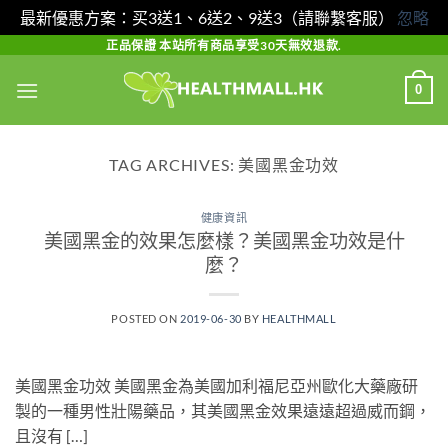
最新優惠方案：买3送1、6送2、9送3（請聯繫客服）
忽略
Skip
正品保證 本站所有商品享受30天無效退款.
to
0
content
TAG ARCHIVES:
美國黑金功效
健康資訊
美國黑金的效果怎麼樣？美國黑金功效是什
麼？
POSTED ON
2019-06-30
BY
HEALTHMALL
美國黑金功效 美國黑金為美國加利福尼亞州歐化大藥廠研
製的一種男性壯陽藥品，其美國黑金效果遠遠超過威而鋼，
且沒有 […]