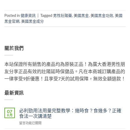
Posted in
健康資訊
|
Tagged
男性壯陽藥
,
美國黑金
,
美國黑金功效
,
美國
黑金官網
,
美國黑金成分
關於我們
本站保證所有銷售的產品均為原裝正品！為廣大香港男性朋
友分享正品有效的壯陽延時保健品。凡在本商城訂購產品的
一律享受9折優惠！且享受7天的試用保障，無效全額退款！
最新資訊
必利勁用法用量完整教學：幾時食？食幾多？正確
07
8 月
食法一次講清楚
在
留言功能已關閉
〈必