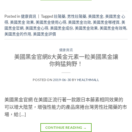
Posted in
健康資訊
|
Tagged
壯陽藥
,
男性壯陽藥
,
美國黑金
,
美國黑金 心
得
,
美國黑金 效果
,
美國黑金使用心得
,
美國黑金功效
,
美國黑金哪裡買
,
美
國黑金官網
,
美國黑金心得
,
美國黑金成份
,
美國黑金效果
,
美國黑金有效嗎
,
美國黑金的作用
,
美國黑金評價
健康資訊
美國黑金官網8大黃金元素一粒美國黑金讓
你夠猛夠野！
POSTED ON
2019-06-30
BY
HEALTHMALL
美國黑金官網 在美國正流行著一款跟日本藤素相同效果的
可以增大陰莖，增強性能力的產品席捲台灣男性壯陽藥的市
場，給 […]
CONTINUE READING
→