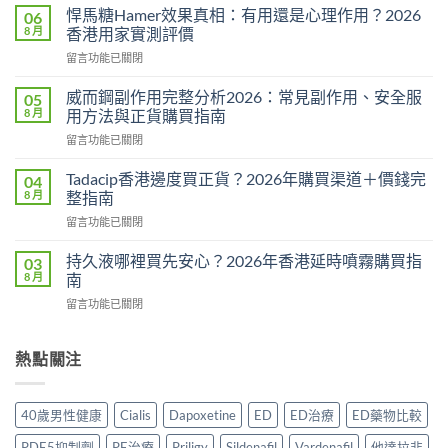
利
悍馬糖Hamer效果真相：有用還是心理作用？2026
06
勁
8 月
香港用家實測評價
用
在
留言功能已關閉
法
〈悍
用
馬
量
威而鋼副作用完整分析2026：常見副作用、安全服
05
糖
完
8 月
用方法與正貨購買指南
Hamer
整
在
留言功能已關閉
效
教
〈威
果
學：
而
真
Tadacip香港邊度買正貨？2026年購買渠道＋價錢完
04
幾
鋼
相：
8 月
整指南
時
副
有
食？
在
留言功能已關閉
作
用
食
〈Tadacip
用
還
幾
香
完
持久液哪裡買先安心？2026年香港延時噴霧購買指
03
是
多？
港
整
8 月
南
心
正
邊
分
理
確
在
留言功能已關閉
度
析
作
食
〈持
買
2026：
用？
法
久
正
常
2026
一
液
熱點關注
貨？
見
香
次
哪
2026
副
港
講
裡
年
作
用
清
買
購
用、
40歲男性健康
Cialis
Dapoxetine
ED
ED治療
ED藥物比較
家
楚〉
先
買
安
實
中
安
渠
全
PDE5抑制劑
PE治療
Priligy
Sildenafil
Vardenafil
他達拉非
測