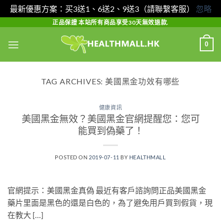
最新優惠方案：买3送1、6送2、9送3（請聯繫客服）
忽略
Skip
正品保證 本站所有商品享受30天無效退款.
to
0
content
TAG ARCHIVES:
美國黑金功效有哪些
健康資訊
美國黑金無效？美國黑金官網提醒您：您可
能買到偽藥了！
POSTED ON
2019-07-11
BY
HEALTHMALL
官網提示：美國黑金真偽 最近有客戶諮詢問正品美國黑金
藥片里面是黑色的還是白色的，為了避免用戶買到假貨，現
在教大 […]