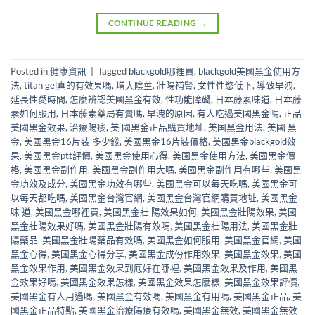
CONTINUE READING
→
Posted in
健康資訊
|
Tagged
blackgold哪裡買
,
blackgold美國黑金使用方
法
,
titan gel真的有效果嗎
,
增大陰莖
,
壯陽補腎
,
女性性慾低下
,
導致早洩
,
延長性愛時間
,
怎麼辨認美國黑金有效
,
性功能障礙
,
日本藤素味道
,
日本藤
素如何服用
,
日本藤素藥局有賣嗎
,
早洩的原因
,
有人吃過美國黑金嗎
,
正品
美國黑金效果
,
治療陽痿
,
美 國黑金正品購買地址
,
美国黑金用法
,
美國 黑
金
,
美國黑金16片裝 多少錢
,
美國黑金16片裝價格
,
美國黑金blackgold效
果
,
美國黑金ptt評價
,
美國黑金使用心得
,
美國黑金使用方法
,
美國黑金價
格
,
美國黑金副作用
,
美國黑金副作用大嗎
,
美國黑金副作用有哪些
,
美國黑
金功效及成分
,
美國黑金功效有哪些
,
美國黑金可以每天吃嗎
,
美國黑金可
以每天都吃嗎
,
美國黑金台灣官網
,
美國黑金台灣官網購買地址
,
美國黑金
味 道
,
美國黑金哪裡買
,
美國黑金壯 陽效果如何
,
美國黑金壯陽效果
,
美國
黑金壯陽效果好嗎
,
美國黑金壯陽有效嗎
,
美國黑金壯陽用法
,
美國黑金壯
陽藥品
,
美國黑金壯陽藥品有效嗎
,
美國黑金如何服用
,
美國黑金官網
,
美國
黑金心得
,
美國黑金心得分享
,
美國黑金成份作用效果
,
美國黑金效果
,
美國
黑金效果作用
,
美國黑金效果到底好在哪裡
,
美國黑金效果及作用
,
美國黑
金效果好嗎
,
美國黑金效果怎樣
,
美國黑金效果怎麼樣
,
美國黑金效果評價
,
美國黑金有人用過嗎
,
美國黑金有效嗎
,
美國黑金有用嗎
,
美國黑金正品
,
美
國黑金正品特點
,
美國黑金治療陽痿有效嗎
,
美國黑金無效
,
美國黑金無效