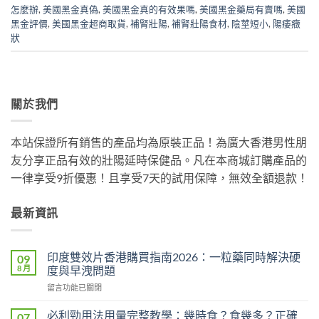
怎麼辦
,
美國黑金真偽
,
美國黑金真的有效果嗎
,
美國黑金藥局有賣嗎
,
美國
黑金評價
,
美國黑金超商取貨
,
補腎壯陽
,
補腎壯陽食材
,
陰莖短小
,
陽痿癥
狀
關於我們
本站保證所有銷售的產品均為原裝正品！為廣大香港男性朋
友分享正品有效的壯陽延時保健品。凡在本商城訂購產品的
一律享受9折優惠！且享受7天的試用保障，無效全額退款！
最新資訊
印度雙效片香港購買指南2026：一粒藥同時解決硬
09
8 月
度與早洩問題
在
留言功能已關閉
〈印
度
必利勁用法用量完整教學：幾時食？食幾多？正確
07