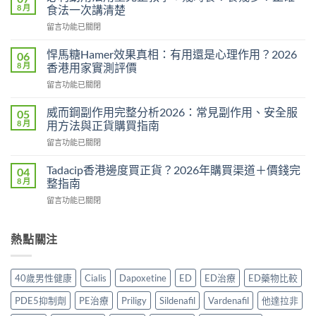
雙
8 月
食法一次講清楚
效
在
留言功能已關閉
片
〈必
香
利
港
悍馬糖Hamer效果真相：有用還是心理作用？2026
06
勁
購
8 月
香港用家實測評價
用
買
在
留言功能已關閉
法
指
〈悍
用
南
馬
量
威而鋼副作用完整分析2026：常見副作用、安全服
05
2026：
糖
完
8 月
用方法與正貨購買指南
一
Hamer
整
粒
在
留言功能已關閉
效
教
藥
〈威
果
學：
同
而
真
Tadacip香港邊度買正貨？2026年購買渠道＋價錢完
04
幾
時
鋼
相：
8 月
整指南
時
解
副
有
食？
決
在
留言功能已關閉
作
用
食
硬
〈Tadacip
用
還
幾
度
香
完
是
多？
與
港
熱點關注
整
心
正
早
邊
分
理
確
洩
度
析
作
食
問
買
2026：
用？
40歲男性健康
Cialis
Dapoxetine
ED
ED治療
ED藥物比較
法
題〉
正
常
2026
一
中
貨？
見
香
PDE5抑制劑
PE治療
Priligy
Sildenafil
Vardenafil
他達拉非
次
2026
副
港
講