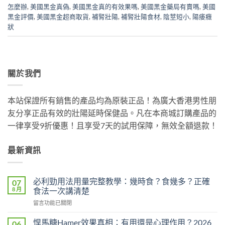
怎麼辦
,
美國黑金真偽
,
美國黑金真的有效果嗎
,
美國黑金藥局有賣嗎
,
美國
黑金評價
,
美國黑金超商取貨
,
補腎壯陽
,
補腎壯陽食材
,
陰莖短小
,
陽痿癥
狀
關於我們
本站保證所有銷售的產品均為原裝正品！為廣大香港男性朋
友分享正品有效的壯陽延時保健品。凡在本商城訂購產品的
一律享受9折優惠！且享受7天的試用保障，無效全額退款！
最新資訊
必利勁用法用量完整教學：幾時食？食幾多？正確
07
8 月
食法一次講清楚
在
留言功能已關閉
〈必
利
悍馬糖Hamer效果真相：有用還是心理作用？2026
06