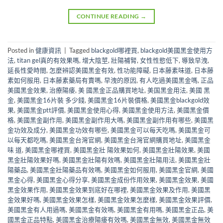
CONTINUE READING
→
Posted in
健康資訊
|
Tagged
blackgold哪裡買
,
blackgold美國黑金使用方
法
,
titan gel真的有效果嗎
,
增大陰莖
,
壯陽補腎
,
女性性慾低下
,
導致早洩
,
延長性愛時間
,
怎麼辨認美國黑金有效
,
性功能障礙
,
日本藤素味道
,
日本藤
素如何服用
,
日本藤素藥局有賣嗎
,
早洩的原因
,
有人吃過美國黑金嗎
,
正品
美國黑金效果
,
治療陽痿
,
美 國黑金正品購買地址
,
美国黑金用法
,
美國 黑
金
,
美國黑金16片裝 多少錢
,
美國黑金16片裝價格
,
美國黑金blackgold效
果
,
美國黑金ptt評價
,
美國黑金使用心得
,
美國黑金使用方法
,
美國黑金價
格
,
美國黑金副作用
,
美國黑金副作用大嗎
,
美國黑金副作用有哪些
,
美國黑
金功效及成分
,
美國黑金功效有哪些
,
美國黑金可以每天吃嗎
,
美國黑金可
以每天都吃嗎
,
美國黑金台灣官網
,
美國黑金台灣官網購買地址
,
美國黑金
味 道
,
美國黑金哪裡買
,
美國黑金壯 陽效果如何
,
美國黑金壯陽效果
,
美國
黑金壯陽效果好嗎
,
美國黑金壯陽有效嗎
,
美國黑金壯陽用法
,
美國黑金壯
陽藥品
,
美國黑金壯陽藥品有效嗎
,
美國黑金如何服用
,
美國黑金官網
,
美國
黑金心得
,
美國黑金心得分享
,
美國黑金成份作用效果
,
美國黑金效果
,
美國
黑金效果作用
,
美國黑金效果到底好在哪裡
,
美國黑金效果及作用
,
美國黑
金效果好嗎
,
美國黑金效果怎樣
,
美國黑金效果怎麼樣
,
美國黑金效果評價
,
美國黑金有人用過嗎
,
美國黑金有效嗎
,
美國黑金有用嗎
,
美國黑金正品
,
美
國黑金正品特點
,
美國黑金治療陽痿有效嗎
,
美國黑金無效
,
美國黑金無效