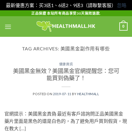
最新優惠方案：买3送1、6送2、9送3（請聯繫客服）
忽略
Skip
正品保證 本站所有商品享受30天無效退款.
to
0
content
TAG ARCHIVES:
美國黑金副作用有哪些
健康資訊
美國黑金無效？美國黑金官網提醒您：您可
能買到偽藥了！
POSTED ON
2019-07-11
BY
HEALTHMALL
官網提示：美國黑金真偽 最近有客戶諮詢問正品美國黑金
藥片里面是黑色的還是白色的，為了避免用戶買到假貨，現
在教大 […]