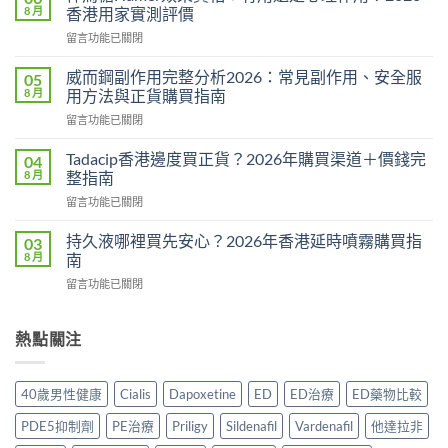
勁
8 月
香港用家實測評價
用
在
留言功能已關閉
法
〈悍
用
馬
量
威而鋼副作用完整分析2026：常見副作用、安全服
05
糖
完
8 月
用方法與正貨購買指南
Hamer
整
在
留言功能已關閉
效
教
〈威
果
學：
而
真
Tadacip香港邊度買正貨？2026年購買渠道＋價錢完
04
幾
鋼
相：
8 月
整指南
時
副
有
食？
在
留言功能已關閉
作
用
食
〈Tadacip
用
還
幾
香
完
持久液哪裡買先安心？2026年香港延時噴霧購買指
03
是
多？
港
整
8 月
南
心
正
邊
分
理
確
在
留言功能已關閉
度
析
作
食
〈持
買
2026：
用？
法
久
正
常
2026
一
液
熱點關注
貨？
見
香
次
哪
2026
副
港
講
裡
年
作
用
清
買
購
用、
40歲男性健康
Cialis
Dapoxetine
ED
ED治療
ED藥物比較
家
楚〉
先
買
安
實
中
安
渠
全
PDE5抑制劑
PE治療
Priligy
Sildenafil
Vardenafil
他達拉非
測
心？
道
服
評