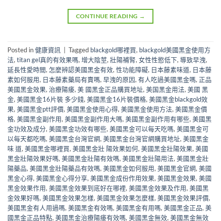
CONTINUE READING
→
Posted in
健康資訊
|
Tagged
blackgold哪裡買
,
blackgold美國黑金使用方
法
,
titan gel真的有效果嗎
,
增大陰莖
,
壯陽補腎
,
女性性慾低下
,
導致早洩
,
延長性愛時間
,
怎麼辨認美國黑金有效
,
性功能障礙
,
日本藤素味道
,
日本藤
素如何服用
,
日本藤素藥局有賣嗎
,
早洩的原因
,
有人吃過美國黑金嗎
,
正品
美國黑金效果
,
治療陽痿
,
美 國黑金正品購買地址
,
美国黑金用法
,
美國 黑
金
,
美國黑金16片裝 多少錢
,
美國黑金16片裝價格
,
美國黑金blackgold效
果
,
美國黑金ptt評價
,
美國黑金使用心得
,
美國黑金使用方法
,
美國黑金價
格
,
美國黑金副作用
,
美國黑金副作用大嗎
,
美國黑金副作用有哪些
,
美國黑
金功效及成分
,
美國黑金功效有哪些
,
美國黑金可以每天吃嗎
,
美國黑金可
以每天都吃嗎
,
美國黑金台灣官網
,
美國黑金台灣官網購買地址
,
美國黑金
味 道
,
美國黑金哪裡買
,
美國黑金壯 陽效果如何
,
美國黑金壯陽效果
,
美國
黑金壯陽效果好嗎
,
美國黑金壯陽有效嗎
,
美國黑金壯陽用法
,
美國黑金壯
陽藥品
,
美國黑金壯陽藥品有效嗎
,
美國黑金如何服用
,
美國黑金官網
,
美國
黑金心得
,
美國黑金心得分享
,
美國黑金成份作用效果
,
美國黑金效果
,
美國
黑金效果作用
,
美國黑金效果到底好在哪裡
,
美國黑金效果及作用
,
美國黑
金效果好嗎
,
美國黑金效果怎樣
,
美國黑金效果怎麼樣
,
美國黑金效果評價
,
美國黑金有人用過嗎
,
美國黑金有效嗎
,
美國黑金有用嗎
,
美國黑金正品
,
美
國黑金正品特點
,
美國黑金治療陽痿有效嗎
,
美國黑金無效
,
美國黑金無效