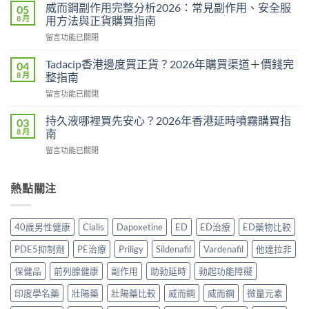
馬
量
威而鋼副作用完整分析2026：常見副作用、安全服
05
糖
完
8 月
用方法與正貨購買指南
Hamer
整
在
留言功能已關閉
效
教
〈威
果
學：
而
真
Tadacip香港邊度買正貨？2026年購買渠道＋價錢完
04
幾
鋼
相：
8 月
整指南
時
副
有
食？
在
留言功能已關閉
作
用
食
〈Tadacip
用
還
幾
香
完
持久液哪裡買先安心？2026年香港延時噴霧購買指
03
是
多？
港
整
8 月
南
心
正
邊
分
理
確
在
留言功能已關閉
度
析
作
食
〈持
買
2026：
用？
法
久
正
常
2026
一
液
熱點關注
貨？
見
香
次
哪
2026
副
港
講
裡
年
作
用
清
買
購
用、
40歲男性健康
Cialis
Dapoxetine
ED
ED治療
ED藥物比較
家
楚〉
先
買
安
實
中
安
渠
全
PDE5抑制劑
PE治療
Priligy
Sildenafil
Vardenafil
他達拉非
測
心？
道
服
評
2026
＋
保健品
前列腺健康
副作用
助勃延時
勃起功能障礙
用
價〉
年
價
方
中
香
印度學名藥
壯陽藥
壯陽藥比較
威而鋼
威而鋼
微量元素
錢
法
港
完
與