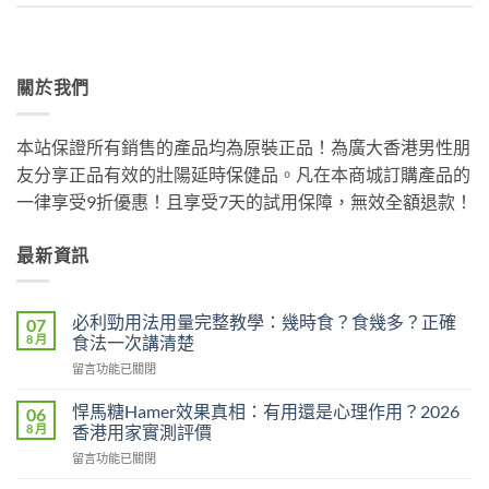
關於我們
本站保證所有銷售的產品均為原裝正品！為廣大香港男性朋
友分享正品有效的壯陽延時保健品。凡在本商城訂購產品的
一律享受9折優惠！且享受7天的試用保障，無效全額退款！
最新資訊
必利勁用法用量完整教學：幾時食？食幾多？正確
07
8 月
食法一次講清楚
在
留言功能已關閉
〈必
利
悍馬糖Hamer效果真相：有用還是心理作用？2026
06
勁
8 月
香港用家實測評價
用
在
留言功能已關閉
法
〈悍
用