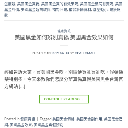
怎麼辦
,
美國黑金真偽
,
美國黑金真的有效果嗎
,
美國黑金藥局有賣嗎
,
美國
黑金評價
,
美國黑金超商取貨
,
補腎壯陽
,
補腎壯陽食材
,
陰莖短小
,
陽痿癥
狀
健康資訊
美國黑金如何辨別真偽 美國黑金效果如何
POSTED ON
2019-06-14
BY
HEALTHMALL
經驗告訴大家，買美國黑金呀，別隨便買亂買亂吃，假藥偽
藥特別多，今天來教你們怎麼分辨真偽真假美國黑金台灣官
方網站 […]
CONTINUE READING
→
Posted in
健康資訊
|
Tagged
美國黑金價格
,
美國黑金副作用
,
美國黑金官
網
,
美國黑金效果
,
美國黑金真假辨別