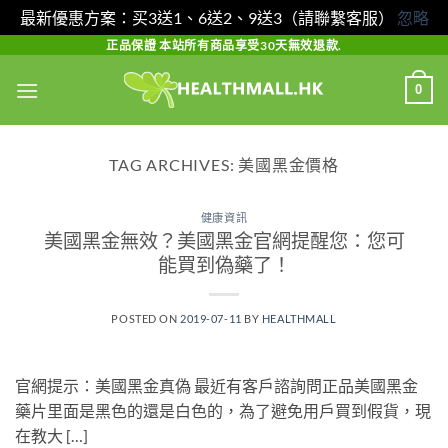
最新優惠方案：买3送1、6送2、9送3（請聯繫客服）
忽略
Skip
正品保證 本站所有商品享受30天無效退款.
to
0
content
TAG ARCHIVES:
美國黑金價格
健康資訊
美國黑金無效？美國黑金官網提醒您：您可
能買到偽藥了！
POSTED ON
2019-07-11
BY
HEALTHMALL
官網提示：美國黑金真偽 最近有客戶諮詢問正品美國黑金
藥片里面是黑色的還是白色的，為了避免用戶買到假貨，現
在教大 […]