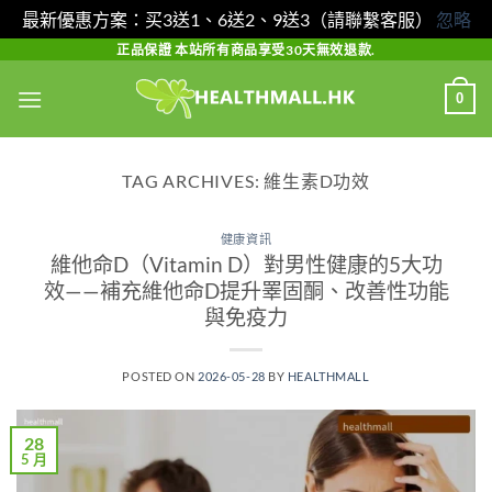
最新優惠方案：买3送1、6送2、9送3（請聯繫客服）
忽略
Skip
正品保證 本站所有商品享受30天無效退款.
to
0
content
TAG ARCHIVES:
維生素D功效
健康資訊
維他命D（Vitamin D）對男性健康的5大功
效——補充維他命D提升睪固酮、改善性功能
與免疫力
POSTED ON
2026-05-28
BY
HEALTHMALL
28
5 月