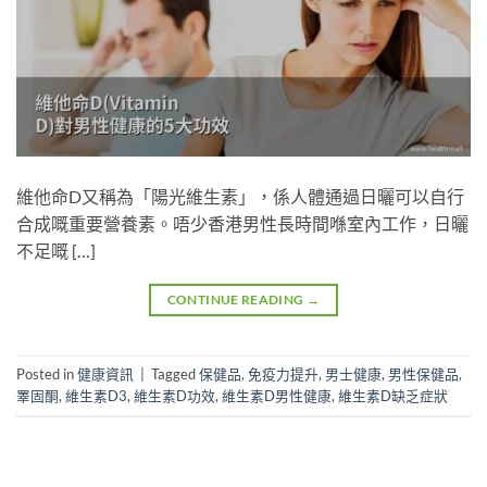
維他命D又稱為「陽光維生素」，係人體通過日曬可以自行
合成嘅重要營養素。唔少香港男性長時間喺室內工作，日曬
不足嘅 […]
CONTINUE READING
→
Posted in
健康資訊
|
Tagged
保健品
,
免疫力提升
,
男士健康
,
男性保健品
,
睪固酮
,
維生素D3
,
維生素D功效
,
維生素D男性健康
,
維生素D缺乏症狀