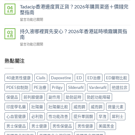
果
學：
而
真
Tadacip香港邊度買正貨？2026年購買渠道＋價錢完
04
幾
鋼
相：
8 月
整指南
時
副
有
食？
在
留言功能已關閉
作
用
食
〈Tadacip
用
還
幾
香
完
持久液哪裡買先安心？2026年香港延時噴霧購買指
03
是
多？
港
整
8 月
南
心
正
邊
分
理
確
在
留言功能已關閉
度
析
作
食
〈持
買
2026：
用？
法
久
正
常
2026
一
液
熱點關注
貨？
見
香
次
哪
2026
副
港
講
裡
年
作
用
清
買
購
用、
40歲男性健康
Cialis
Dapoxetine
ED
ED治療
ED藥物比較
家
楚〉
先
買
安
實
中
安
渠
全
PDE5抑制劑
PE治療
Priligy
Sildenafil
Vardenafil
他達拉非
測
心？
道
服
評
2026
＋
保健品
前列腺健康
副作用
助勃延時
勃起功能障礙
用
價〉
年
價
方
中
香
印度學名藥
壯陽藥
壯陽藥比較
威而鋼
威而鋼
微量元素
錢
法
港
完
與
延
心血管健康
必利勁
性功能改善
提升睪固酮
早洩
犀利士
整
正
時
指
貨
男士保健品
男士健康
男性保健品
男性健康
美國黑金
噴
南〉
購
霧
中
買