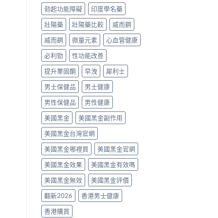
霧
南〉
勃起功能障礙
印度學名藥
購
中
買
壯陽藥
壯陽藥比較
威而鋼
指
南〉
威而鋼
微量元素
心血管健康
中
必利勁
性功能改善
提升睪固酮
早洩
犀利士
男士保健品
男士健康
男性保健品
男性健康
美國黑金
美國黑金副作用
美國黑金台灣官網
美國黑金哪裡買
美國黑金官網
美國黑金效果
美國黑金有效嗎
美國黑金無效
美國黑金評價
翻新2026
香港男士健康
香港購買