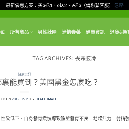
最新優惠方案：买3送1、6送2、9送3（請聯繫客服）
忽略
ME
所有商品
男性壯陽
迷情春藥
健康資訊
退貨&換
TAG ARCHIVES:
畏寒肢冷
健康資訊
哪裏能買到？美國黑金怎麼吃？
TED ON
2019-06-28
BY
HEALTHMALL
、性欲低下、自身發育緩慢導致陰莖發育不良，勃起無力，射精