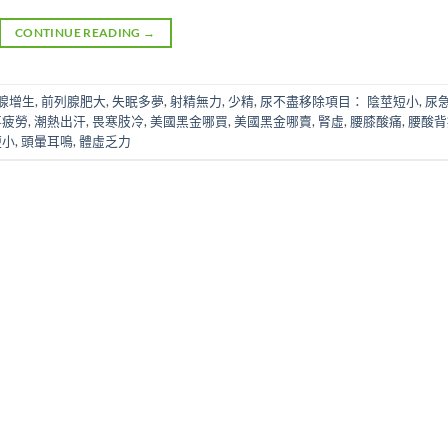
CONTINUE READING
→
腺增生
,
前列腺肥大
,
失眠多夢
,
射精無力
,
少精
,
尿不盡移除項目： 陰莖短小
,
尿
事疲勞
,
潮熱出汗
,
畏寒肢冷
,
美國黑金哪買
,
美國黑金哪賣
,
腎虛
,
腰膝酸痛
,
腰酸背
短小
,
頭暈耳鳴
,
體虛乏力