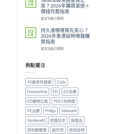
04
多？
用
鋼
8 月
貨？2026年購買渠道＋
正
還
副
價錢完整指南
確
是
作
食
心
在
用
留言功能已關閉
法
理
〈Tadacip
完
一
作
香
整
持久液哪裡買先安心？
03
次
用？
港
分
8 月
2026年香港延時噴霧購
講
2026
邊
析
買指南
清
香
度
2026：
楚〉
在
港
買
留言功能已關閉
常
中
〈持
用
正
見
久
家
貨？
副
液
實
2026
熱點關注
作
哪
測
年
用、
裡
評
購
安
買
價〉
買
全
40歲男性健康
Cialis
先
中
渠
服
安
道
用
Dapoxetine
ED
ED治療
心？
＋
方
2026
價
法
ED藥物比較
PDE5抑制劑
年
錢
與
香
完
正
PE治療
Priligy
Sildenafil
港
整
貨
延
Vardenafil
他達拉非
保健品
指
購
時
南〉
買
前列腺健康
副作用
助勃延時
噴
中
指