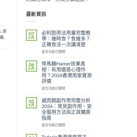
最新資訊
急
,
尿
必利勁用法用量完整教
07
痛
,
8 月
學：幾時食？食幾多？
正確食法一次講清楚
在
留言功能已關閉
〈必
利
悍馬糖Hamer效果真
06
勁
8 月
相：有用還是心理作
用
用？2026香港用家實測
法
評價
用
量
在
留言功能已關閉
完
〈悍
整
馬
威而鋼副作用完整分析
05
教
糖
8 月
2026：常見副作用、安
學：
Hamer
全服用方法與正貨購買
幾
效
指南
時
果
食？
真
在
留言功能已關閉
食
相：
〈威
幾
有
而
Tadacip香港邊度買正