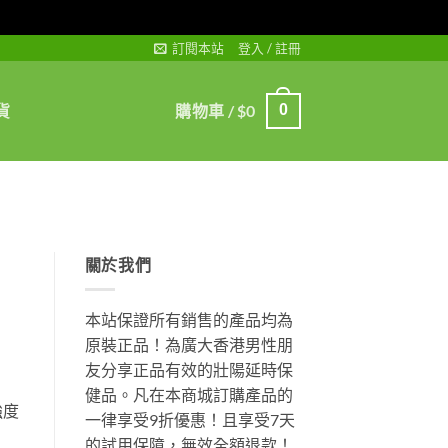
訂閱本站
登入 / 註冊
貨
購物車 /
$
0
0
關於我們
本站保證所有銷售的產品均為
原裝正品！為廣大香港男性朋
友分享正品有效的壯陽延時保
健品。凡在本商城訂購產品的
強度
一律享受9折優惠！且享受7天
的試用保障，無效全額退款！