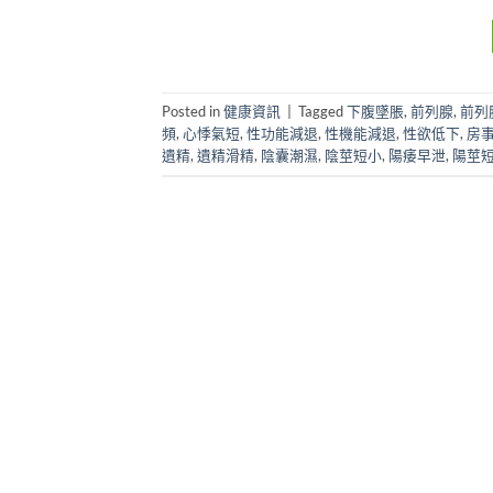
Posted in
健康資訊
|
Tagged
下腹墜脹
,
前列腺
,
前列
頻
,
心悸氣短
,
性功能減退
,
性機能減退
,
性欲低下
,
房
遺精
,
遺精滑精
,
陰囊潮濕
,
陰莖短小
,
陽痿早泄
,
陽莖