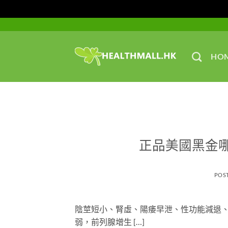
Skip
to
content
HO
正品美國黑金
POS
陰莖短小、腎虛、陽痿早泄、性功能減退
弱，前列腺增生 […]