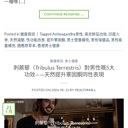
一種喺 […]
CONTINUE READING
→
Posted in
健康資訊
|
Tagged
Ashwagandha男性
,
南非醉茄功效
,
印度人
參
,
天然減壓
,
性功能改善
,
提升睪固酮
,
男士營養補充
,
男性保健品
,
男性能
量補充
,
適應原草本
,
香港男士健康
健康資訊
,
男士健康
刺蒺藜（Tribulus Terrestris）對男性嘅5大
功效——天然提升睪固酮同性表現
POSTED ON
2026-05-21
BY
HEALTHMALL
21
5 月