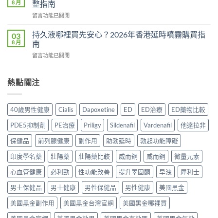
相：
8 月
整指南
時
副
有
食？
在
留言功能已關閉
作
用
食
〈Tadacip
用
還
幾
香
完
持久液哪裡買先安心？2026年香港延時噴霧購買指
03
是
多？
港
整
8 月
南
心
正
邊
分
理
確
在
留言功能已關閉
度
析
作
食
〈持
買
2026：
用？
法
久
正
常
2026
一
液
熱點關注
貨？
見
香
次
哪
2026
副
港
講
裡
年
作
用
清
買
購
用、
40歲男性健康
Cialis
Dapoxetine
ED
ED治療
ED藥物比較
家
楚〉
先
買
安
實
中
安
渠
全
PDE5抑制劑
PE治療
Priligy
Sildenafil
Vardenafil
他達拉非
測
心？
道
服
評
2026
＋
保健品
前列腺健康
副作用
助勃延時
勃起功能障礙
用
價〉
年
價
方
中
香
印度學名藥
壯陽藥
壯陽藥比較
威而鋼
威而鋼
微量元素
錢
法
港
完
與
延
心血管健康
必利勁
性功能改善
提升睪固酮
早洩
犀利士
整
正
時
指
貨
男士保健品
男士健康
男性保健品
男性健康
美國黑金
噴
南〉
購
霧
中
買
美國黑金副作用
美國黑金台灣官網
美國黑金哪裡買
購
指
買
南〉