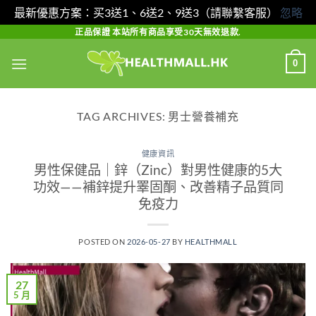
最新優惠方案：买3送1、6送2、9送3（請聯繫客服）
忽略
Skip
正品保證 本站所有商品享受30天無效退款.
to
0
content
TAG ARCHIVES:
男士營養補充
健康資訊
男性保健品｜鋅（Zinc）對男性健康的5大
功效——補鋅提升睪固酮、改善精子品質同
免疫力
POSTED ON
2026-05-27
BY
HEALTHMALL
27
5 月