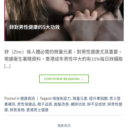
鋅（Zinc）係人體必需的微量元素，對男性健康尤其重要。
根據衞生署嘅資料，香港成年男性中大約有15%每日鋅攝取
[…]
CONTINUE READING
→
Posted in
健康資訊
|
Tagged
增強免疫力
,
微量元素
,
提升睪固酮
,
男士營
養補充
,
男性保健品
,
精子品質
,
脫髮改善
,
補鋅功效
,
鋅不足症狀
,
鋅男性健
康
,
鋅質食物
,
香港男士健康
健康資訊