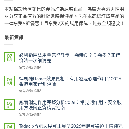
本站保證所有銷售的產品均為原裝正品！為廣大香港男性朋
友分享正品有效的壯陽延時保健品。凡在本商城訂購產品的
一律享受9折優惠！且享受7天的試用保障，無效全額退款！
最新資訊
必利勁用法用量完整教學：幾時食？食幾多？正確
07
8 月
食法一次講清楚
在
留言功能已關閉
〈必
利
悍馬糖Hamer效果真相：有用還是心理作用？2026
06
勁
8 月
香港用家實測評價
用
在
留言功能已關閉
法
〈悍
用
馬
量
威而鋼副作用完整分析2026：常見副作用、安全服
05
糖
完
8 月
用方法與正貨購買指南
Hamer
整
在
留言功能已關閉
效
教
〈威
果
學：
而
真
Tadacip香港邊度買正貨？2026年購買渠道＋價錢完
04
幾
鋼