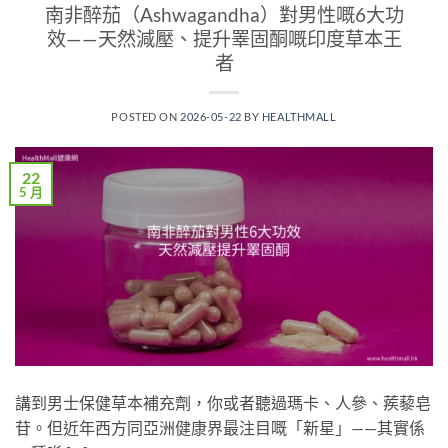
南非醉茄（Ashwagandha）對男性嘅6大功
效——天然減壓、提升睪固酮嘅印度草本王
者
POSTED ON
2026-05-22
BY
HEALTHMALL
22
5 月
講到男士保健草本補充劑，你或者聽過瑪卡、人參、蒺藜皂
苷。但近年西方同亞洲健康界最注目嘅「新星」——其實係