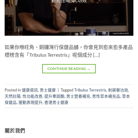
如果你喺旺角、銅鑼灣行保健品舖，你會見到愈來愈多產品
標榜含有「Tribulus Terrestris」呢個成分 […]
CONTINUE READING
→
Posted in
健康資訊
,
男士健康
|
Tagged
Tribulus Terrestris
,
刺蒺藜功效
,
天然壯陽
,
性功能改善
,
提升睪固酮
,
男士營養補充
,
男性草本補充品
,
草本
保健品
,
運動表現提升
,
香港男士健康
關於我們