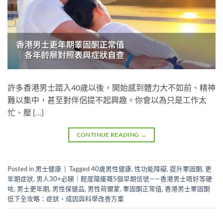
許多香港男士踏入40歲以後，開始感到體力大不如前、精神
難以集中，甚至對伴侶提不起興趣。你會以為只是工作太
忙、壓 […]
CONTINUE READING
→
Posted in
男士健康
|
Tagged
40歲男性健康
,
性功能障礙
,
提升睪固酮
,
更
年期症狀
,
男人30+必睇｜輕度陽痿嘅5個早期信號——香港男士唔好等硬
咗
,
男士更年期
,
男性保健品
,
男性荷爾蒙
,
睪固酮正常值
,
香港男士睪固酮
低下全攻略：症狀、成因與科學改善方案