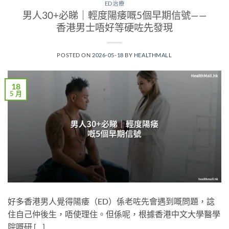
ED治療
男人30+必睇｜輕度陽痿嘅5個早期信號——
香港男士唔好等硬咗先發現
POSTED ON
2026-05-18
BY
HEALTHMALL
18
5 月
好多香港男人覺得陽痿（ED）係老咗先會遇到嘅問題，諗
住自己仲後生，唔使理住。但係呢，根據香港中文大學醫學
院嘅研 […]