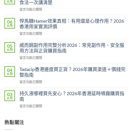
8 月
食法一次講清楚
在
留言功能已關閉
〈必
利
悍馬糖Hamer效果真相：有用還是心理作用？2026
06
勁
8 月
香港用家實測評價
用
在
留言功能已關閉
法
〈悍
用
馬
量
威而鋼副作用完整分析2026：常見副作用、安全服
05
糖
完
8 月
用方法與正貨購買指南
Hamer
整
在
留言功能已關閉
效
教
〈威
果
學：
而
真
Tadacip香港邊度買正貨？2026年購買渠道＋價錢完
04
幾
鋼
相：
8 月
整指南
時
副
有
食？
在
留言功能已關閉
作
用
食
〈Tadacip
用
還
幾
香
完
持久液哪裡買先安心？2026年香港延時噴霧購買指
03
是
多？
港
整
8 月
南
心
正
邊
分
理
確
在
留言功能已關閉
度
析
作
食
〈持
買
2026：
用？
法
久
正
常
2026
一
液
熱點關注
貨？
見
香
次
哪
2026
副
港
講
裡
年