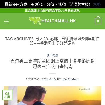
最新優惠方案：买3送1、6送2、9送3（請聯繫客服）
忽略
Skip
正品保證 本站所有商品享受30天無效退款.
to
0
content
TAG ARCHIVES:
男人30+必睇｜輕度陽痿嘅5個早期信
號——香港男士唔好等硬咗
男士健康
香港男士更年期睪固酮正常值｜各年齡層對
照表＋症狀自查指南
POSTED ON
2026-06-06
BY
HEALTHMALL
06
6 月