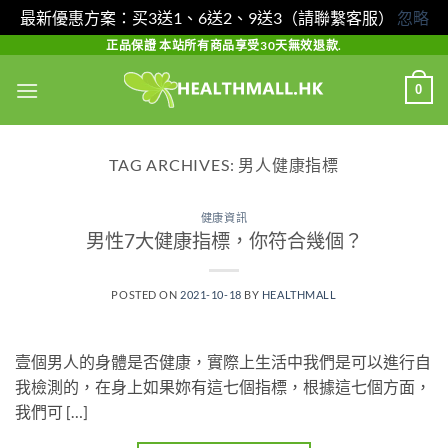
最新優惠方案：买3送1、6送2、9送3（請聯繫客服）
忽略
Skip
正品保證 本站所有商品享受30天無效退款.
to
0
content
TAG ARCHIVES:
男人健康指標
健康資訊
男性7大健康指標，你符合幾個？
POSTED ON
2021-10-18
BY
HEALTHMALL
壹個男人的身體是否健康，實際上生活中我們是可以進行自
我檢測的，在身上如果妳有這七個指標，根據這七個方面，
我們可 […]