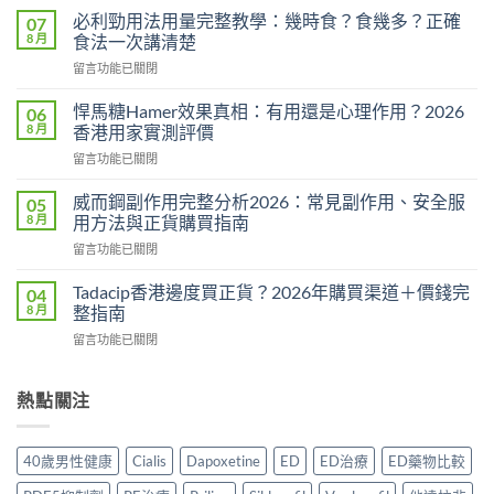
度
必利勁用法用量完整教學：幾時食？食幾多？正確
07
雙
8 月
食法一次講清楚
效
在
留言功能已關閉
片
〈必
香
利
港
悍馬糖Hamer效果真相：有用還是心理作用？2026
06
勁
購
8 月
香港用家實測評價
用
買
在
留言功能已關閉
法
指
〈悍
用
南
馬
量
威而鋼副作用完整分析2026：常見副作用、安全服
05
2026：
糖
完
8 月
用方法與正貨購買指南
一
Hamer
整
粒
在
留言功能已關閉
效
教
藥
〈威
果
學：
同
而
真
Tadacip香港邊度買正貨？2026年購買渠道＋價錢完
04
幾
時
鋼
相：
8 月
整指南
時
解
副
有
食？
決
在
留言功能已關閉
作
用
食
硬
〈Tadacip
用
還
幾
度
香
完
是
多？
與
港
熱點關注
整
心
正
早
邊
分
理
確
洩
度
析
作
食
問
買
2026：
用？
40歲男性健康
Cialis
Dapoxetine
ED
ED治療
ED藥物比較
法
題〉
正
常
2026
一
中
貨？
見