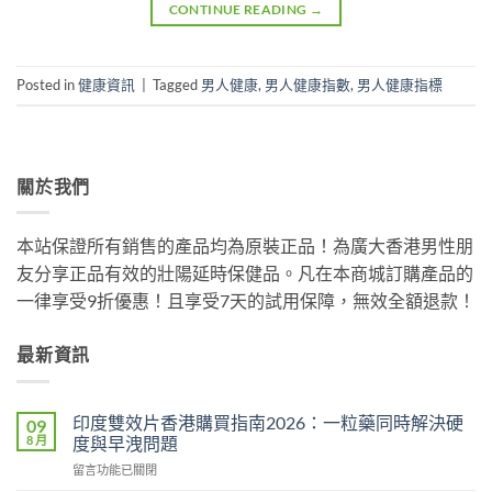
CONTINUE READING
→
Posted in
健康資訊
|
Tagged
男人健康
,
男人健康指數
,
男人健康指標
關於我們
本站保證所有銷售的產品均為原裝正品！為廣大香港男性朋
友分享正品有效的壯陽延時保健品。凡在本商城訂購產品的
一律享受9折優惠！且享受7天的試用保障，無效全額退款！
最新資訊
印度雙效片香港購買指南2026：一粒藥同時解決硬
09
8 月
度與早洩問題
在
留言功能已關閉
〈印