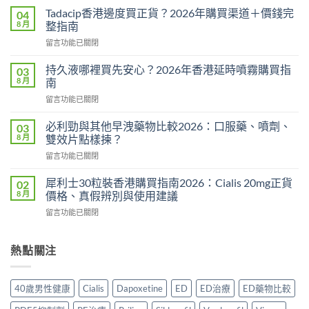
而
Tadacip香港邊度買正貨？2026年購買渠道＋價錢完
04
鋼
8 月
整指南
副
在
留言功能已關閉
作
〈Tadacip
用
香
完
持久液哪裡買先安心？2026年香港延時噴霧購買指
03
港
整
8 月
南
邊
分
在
留言功能已關閉
度
析
〈持
買
2026：
久
正
必利勁與其他早洩藥物比較2026：口服藥、噴劑、
03
常
液
貨？
8 月
雙效片點樣揀？
見
哪
2026
副
在
留言功能已關閉
裡
年
作
〈必
買
購
用、
利
先
犀利士30粒裝香港購買指南2026：Cialis 20mg正貨
02
買
安
勁
安
8 月
價格、真假辨別與使用建議
渠
全
與
心？
道
服
在
留言功能已關閉
其
2026
＋
用
〈犀
他
年
價
方
利
早
香
錢
法
士
熱點關注
洩
港
完
與
30
藥
延
整
正
粒
物
時
指
貨
裝
比
噴
40歲男性健康
Cialis
Dapoxetine
ED
ED治療
ED藥物比較
南〉
購
香
較
霧
中
買
港
2026：