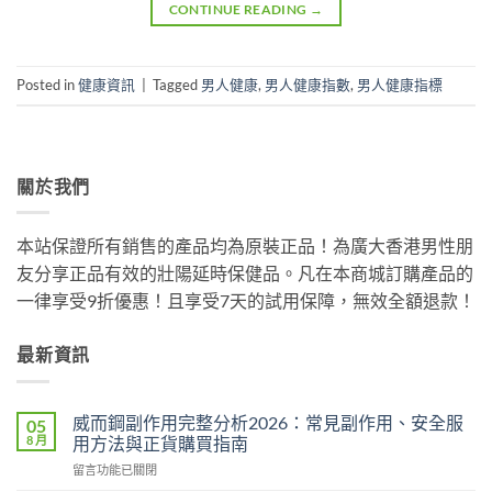
CONTINUE READING
→
Posted in
健康資訊
|
Tagged
男人健康
,
男人健康指數
,
男人健康指標
關於我們
本站保證所有銷售的產品均為原裝正品！為廣大香港男性朋
友分享正品有效的壯陽延時保健品。凡在本商城訂購產品的
一律享受9折優惠！且享受7天的試用保障，無效全額退款！
最新資訊
威而鋼副作用完整分析2026：常見副作用、安全服
05
8 月
用方法與正貨購買指南
在
留言功能已關閉
〈威