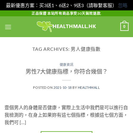
最新優惠方案：买3送1、6送2、9送3（請聯繫客服）
忽略
Skip
正品保證 本站所有商品享受30天無效退款.
to
0
content
TAG ARCHIVES:
男人健康指數
健康資訊
男性7大健康指標，你符合幾個？
POSTED ON
2021-10-18
BY
HEALTHMALL
壹個男人的身體是否健康，實際上生活中我們是可以進行自
我檢測的，在身上如果妳有這七個指標，根據這七個方面，
我們可 […]