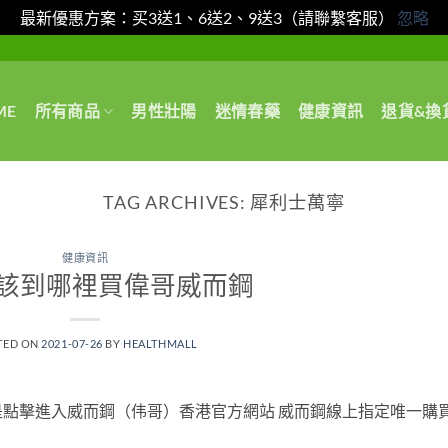
最新優惠方案：买3送1、6送2、9送3（請聯繫客服）
忽略
ME
所有商品
男性壯陽
迷情春藥
健康資訊
退貨&換
TAG ARCHIVES:
犀利士萬寧
健康資訊
該到哪裡買偉哥威而鋼
TED ON
2021-07-26
BY
HEALTHMALL
點擊進入威而鋼（伟哥）香港官方網站 威而鋼線上指定唯一購