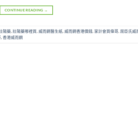
CONTINUE READING
→
壯陽藥
,
壯陽藥哪裡買
,
威而鋼醫生紙
,
威而鋼香港價錢
,
家計會買偉哥
,
屈臣氏威
哥
,
香港威而鋼