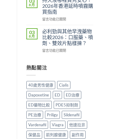
03
用？
港
分
8 月
2026年香港延時噴霧購
2026
邊
析
買指南
香
度
2026：
在
港
買
留言功能已關閉
常
〈持
用
正
見
久
家
貨？
副
必利勁與其他早洩藥物
03
液
實
2026
作
8 月
比較2026：口服藥、噴
哪
測
年
用、
劑、雙效片點樣揀？
裡
評
購
安
在
買
留言功能已關閉
價〉
買
全
〈必
先
中
渠
服
利
安
道
用
勁
心？
熱點關注
＋
方
與
2026
價
法
其
年
錢
與
他
香
完
正
40歲男性健康
Cialis
早
港
整
貨
洩
延
指
購
Dapoxetine
ED
ED治療
藥
時
南〉
買
物
噴
中
指
ED藥物比較
PDE5抑制劑
比
霧
南〉
較
購
PE治療
Priligy
Sildenafil
中
2026：
買
口
Vardenafil
Viagra
他達拉非
指
服
南〉
保健品
前列腺健康
副作用
藥、
中