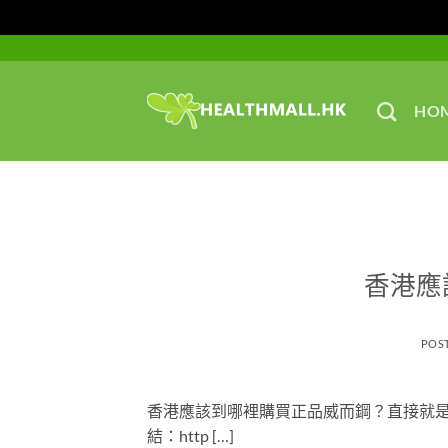
Skip
to
content
HO
香港應
POS
香港應該到哪裡購買正品威而鋼？直接就是
結：http […]