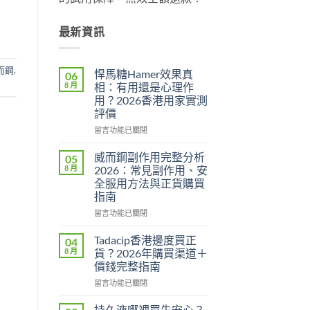
最新資訊
而鋼
,
悍馬糖Hamer效果真
06
8 月
相：有用還是心理作
用？2026香港用家實測
評價
在
留言功能已關閉
〈悍
馬
威而鋼副作用完整分析
05
糖
8 月
2026：常見副作用、安
Hamer
全服用方法與正貨購買
效
指南
果
真
在
留言功能已關閉
相：
〈威
有
而
Tadacip香港邊度買正
04
用
鋼
8 月
貨？2026年購買渠道＋
還
副
價錢完整指南
是
作
心
在
用
留言功能已關閉
理
〈Tadacip
完
作
香
整
持久液哪裡買先安心？