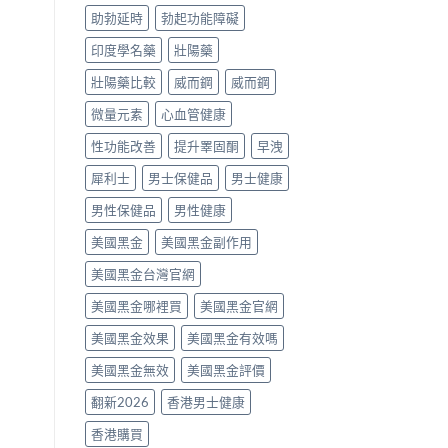
噴
助勃延時
勃起功能障礙
劑、
雙
印度學名藥
壯陽藥
效
片
壯陽藥比較
威而鋼
威而鋼
點
樣
微量元素
心血管健康
揀？〉
中
性功能改善
提升睪固酮
早洩
犀利士
男士保健品
男士健康
男性保健品
男性健康
美國黑金
美國黑金副作用
美國黑金台灣官網
美國黑金哪裡買
美國黑金官網
美國黑金效果
美國黑金有效嗎
美國黑金無效
美國黑金評價
翻新2026
香港男士健康
香港購買