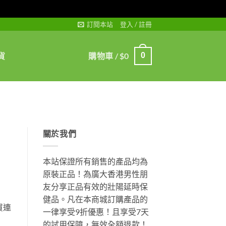
訂閱本站
登入 / 註冊
貨
購物車 /
$
0
0
關於我們
本站保證所有銷售的產品均為
原裝正品！為廣大香港男性朋
友分享正品有效的壯陽延時保
健品。凡在本商城訂購產品的
買連
一律享受9折優惠！且享受7天
的試用保障，無效全額退款！