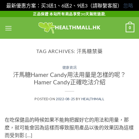
最新優惠方案：买3送1、6送2、9送3（請聯繫客服）
忽略
Skip
正品保證 本站所有商品享受30天無效退款.
to
0
content
TAG ARCHIVES:
汗馬糖禁藥
健康資訊
汗馬糖Hamer Candy用法用量是怎樣的呢？
Hamer Candy正確吃法介紹
POSTED ON
2022-08-25
BY
HEALTHMALL
在吃保健品的時候如果不能夠把握好它的用法和用量，那
麽，就可能會因為這樣而導致服用產品以後的效果因為這樣
而受到影 […]