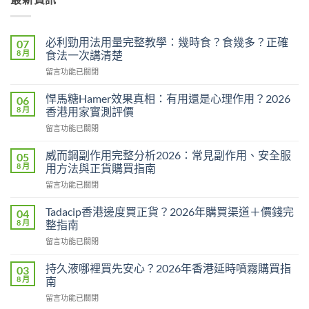
必利勁用法用量完整教學：幾時食？食幾多？正確
07
8 月
食法一次講清楚
在
留言功能已關閉
〈必
利
悍馬糖Hamer效果真相：有用還是心理作用？2026
06
勁
8 月
香港用家實測評價
用
在
留言功能已關閉
法
〈悍
用
馬
量
威而鋼副作用完整分析2026：常見副作用、安全服
05
糖
完
8 月
用方法與正貨購買指南
Hamer
整
在
留言功能已關閉
效
教
〈威
果
學：
而
真
Tadacip香港邊度買正貨？2026年購買渠道＋價錢完
04
幾
鋼
相：
8 月
整指南
時
副
有
食？
在
留言功能已關閉
作
用
食
〈Tadacip
用
還
幾
香
完
持久液哪裡買先安心？2026年香港延時噴霧購買指
03
是
多？
港
整
8 月
南
心
正
邊
分
理
確
在
留言功能已關閉
度
析
作
食
〈持