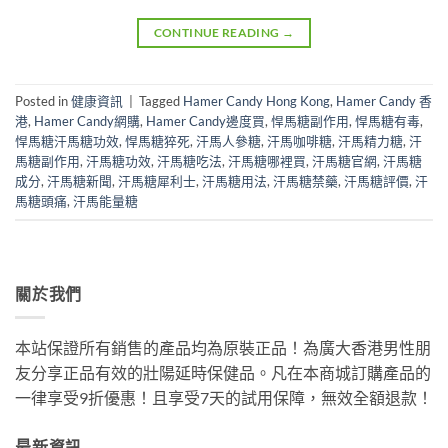
CONTINUE READING
→
Posted in
健康資訊
|
Tagged
Hamer Candy Hong Kong
,
Hamer Candy 香
港
,
Hamer Candy網購
,
Hamer Candy邊度買
,
悍馬糖副作用
,
悍馬糖有毒
,
悍馬糖汗馬糖功效
,
悍馬糖猝死
,
汗馬人參糖
,
汗馬咖啡糖
,
汗馬精力糖
,
汗
馬糖副作用
,
汗馬糖功效
,
汗馬糖吃法
,
汗馬糖哪裡買
,
汗馬糖官網
,
汗馬糖
成分
,
汗馬糖新聞
,
汗馬糖犀利士
,
汗馬糖用法
,
汗馬糖禁藥
,
汗馬糖評價
,
汗
馬糖頭痛
,
汗馬能量糖
關於我們
本站保證所有銷售的產品均為原裝正品！為廣大香港男性朋
友分享正品有效的壯陽延時保健品。凡在本商城訂購產品的
一律享受9折優惠！且享受7天的試用保障，無效全額退款！
最新資訊