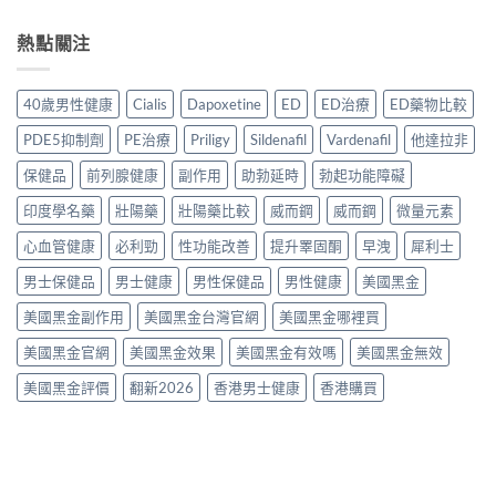
買
2026：
用？
法
久
正
常
2026
一
液
熱點關注
貨？
見
香
次
哪
2026
副
港
講
裡
年
作
用
清
買
購
用、
40歲男性健康
Cialis
Dapoxetine
ED
ED治療
ED藥物比較
家
楚〉
先
買
安
實
中
安
渠
全
PDE5抑制劑
PE治療
Priligy
Sildenafil
Vardenafil
他達拉非
測
心？
道
服
評
2026
＋
保健品
前列腺健康
副作用
助勃延時
勃起功能障礙
用
價〉
年
價
方
中
香
印度學名藥
壯陽藥
壯陽藥比較
威而鋼
威而鋼
微量元素
錢
法
港
完
與
延
心血管健康
必利勁
性功能改善
提升睪固酮
早洩
犀利士
整
正
時
指
貨
男士保健品
男士健康
男性保健品
男性健康
美國黑金
噴
南〉
購
霧
中
買
美國黑金副作用
美國黑金台灣官網
美國黑金哪裡買
購
指
買
南〉
美國黑金官網
美國黑金效果
美國黑金有效嗎
美國黑金無效
指
中
南〉
美國黑金評價
翻新2026
香港男士健康
香港購買
中