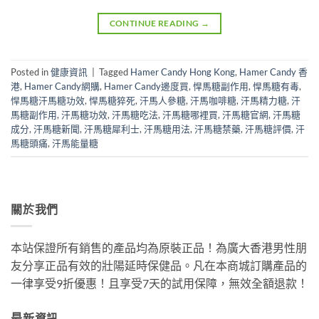
CONTINUE READING
→
Posted in
健康資訊
|
Tagged
Hamer Candy Hong Kong
,
Hamer Candy 香
港
,
Hamer Candy網購
,
Hamer Candy邊度買
,
悍馬糖副作用
,
悍馬糖有毒
,
悍馬糖汗馬糖功效
,
悍馬糖猝死
,
汗馬人參糖
,
汗馬咖啡糖
,
汗馬精力糖
,
汗
馬糖副作用
,
汗馬糖功效
,
汗馬糖吃法
,
汗馬糖哪裡買
,
汗馬糖官網
,
汗馬糖
成分
,
汗馬糖新聞
,
汗馬糖犀利士
,
汗馬糖用法
,
汗馬糖禁藥
,
汗馬糖評價
,
汗
馬糖頭痛
,
汗馬能量糖
關於我們
本站保證所有銷售的產品均為原裝正品！為廣大香港男性朋
友分享正品有效的壯陽延時保健品。凡在本商城訂購產品的
一律享受9折優惠！且享受7天的試用保障，無效全額退款！
最新資訊