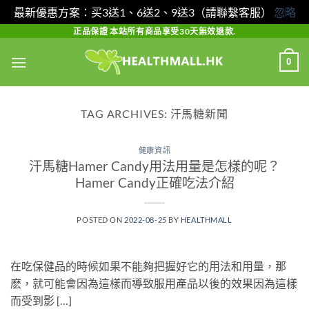
最新優惠方案：买3送1、6送2、9送3（請聯繫客服）
忽略
Skip
正品保證 本站所有商品享受30天無效退款.
to
0
content
TAG ARCHIVES:
汗馬糖新聞
健康資訊
汗馬糖Hamer Candy用法用量是怎樣的呢？
Hamer Candy正確吃法介紹
POSTED ON
2022-08-25
BY
HEALTHMALL
在吃保健品的時候如果不能夠把握好它的用法和用量，那
麽，就可能會因為這樣而導致服用產品以後的效果因為這樣
而受到影 […]