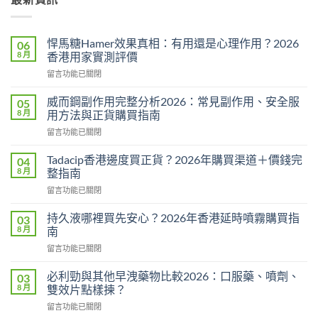
悍馬糖Hamer效果真相：有用還是心理作用？2026
06
8 月
香港用家實測評價
在
留言功能已關閉
〈悍
馬
威而鋼副作用完整分析2026：常見副作用、安全服
05
糖
8 月
用方法與正貨購買指南
Hamer
在
留言功能已關閉
效
〈威
果
而
真
Tadacip香港邊度買正貨？2026年購買渠道＋價錢完
04
鋼
相：
8 月
整指南
副
有
在
留言功能已關閉
作
用
〈Tadacip
用
還
香
完
持久液哪裡買先安心？2026年香港延時噴霧購買指
03
是
港
整
8 月
南
心
邊
分
理
在
留言功能已關閉
度
析
作
〈持
買
2026：
用？
久
正
必利勁與其他早洩藥物比較2026：口服藥、噴劑、
03
常
2026
液
貨？
8 月
雙效片點樣揀？
見
香
哪
2026
副
港
在
留言功能已關閉
裡
年
作
用
〈必